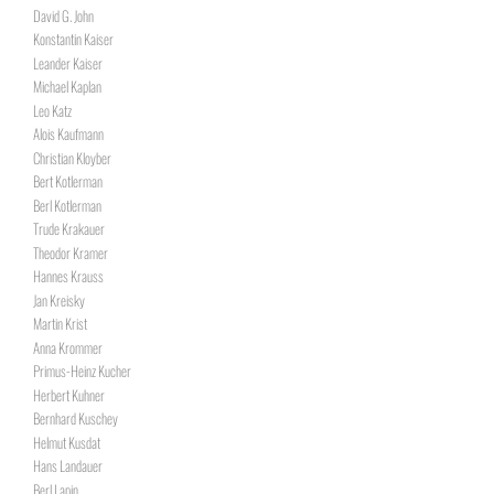
David G. John
Konstantin Kaiser
Leander Kaiser
Michael Kaplan
Leo Katz
Alois Kaufmann
Christian Kloyber
Bert Kotlerman
Berl Kotlerman
Trude Krakauer
Theodor Kramer
Hannes Krauss
Jan Kreisky
Martin Krist
Anna Krommer
Primus-Heinz Kucher
Herbert Kuhner
Bernhard Kuschey
Helmut Kusdat
Hans Landauer
Berl Lapin