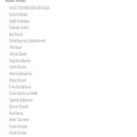
MASC FOUNDATION 39 DADA
Evelyn Adunka
Judith Aistleitner
Gabriele Anderl
Karl Ausch
Nahid Bagheri-Goldschmied
Otto Basil
Alfredo Bauer
Angelica Bäumer
Ulrich Becher
Helene Belndorfer
Beppo Beyerl
Erika Bezdíčková
Chaim Nachman Bialik
Siglinde Bolbecher
Gerson Braudo
Rudi Burda
Meier Chartiner
Erwin Chvojka
Cécile Cordon