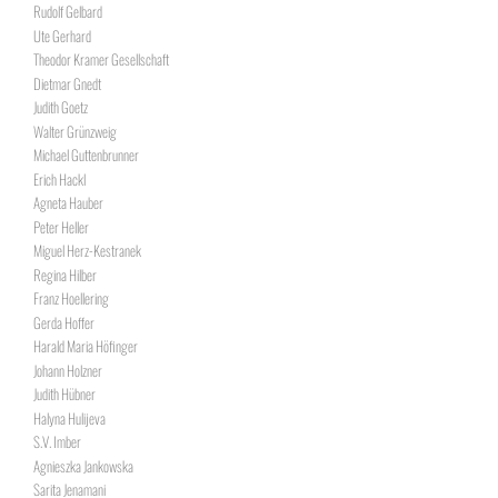
Rudolf Gelbard
Ute Gerhard
Theodor Kramer Gesellschaft
Dietmar Gnedt
Judith Goetz
Walter Grünzweig
Michael Guttenbrunner
Erich Hackl
Agneta Hauber
Peter Heller
Miguel Herz-Kestranek
Regina Hilber
Franz Hoellering
Gerda Hoffer
Harald Maria Höfinger
Johann Holzner
Judith Hübner
Halyna Hulijeva
S.V. Imber
Agnieszka Jankowska
Sarita Jenamani