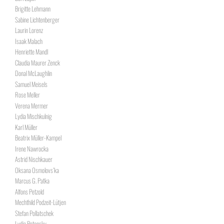
Brigitte Lehmann
Sabine Lichtenberger
Laurin Lorenz
Isaak Malach
Henriette Mandl
Claudia Maurer Zenck
Donal McLaughlin
Samuel Meisels
Rose Meller
Verena Mermer
Lydia Mischkulnig
Karl Müller
Beatrix Müller-Kampel
Irene Nawrocka
Astrid Nischkauer
Oksana Osmolovs’ka
Marcus G. Patka
Alfons Petzold
Mechthild Podzeit-Lütjen
Stefan Pollatschek
Lydia Potensky