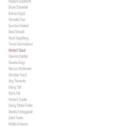
Richard Schuberth
Bruno Schwebel
Kalman Segal
Veronika Seyr
Gershon Shaked
Ilana Shmueli
Mark Siegelberg
Tomas Sommadossi
Herbert Staud
Heinrich Stiehler
Daniela Strigl
Marcus Strohmeier
Christian Teissl
Jörg Thunecke
Georg Tidl
Marie Tidl
Herbert Traube
Georg Stefan Troller
Monika Tschuggnall
Julian Tuwim
Melitta Urbancic