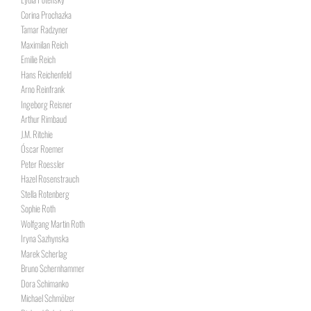
Corina Prochazka
Tamar Radzyner
Maximilan Reich
Emilie Reich
Hans Reichenfeld
Arno Reinfrank
Ingeborg Reisner
Arthur Rimbaud
J.M. Ritchie
Óscar Roemer
Peter Roessler
Hazel Rosenstrauch
Stella Rotenberg
Sophie Roth
Wolfgang Martin Roth
Iryna Sazhynska
Marek Scherlag
Bruno Schernhammer
Dora Schimanko
Michael Schmölzer