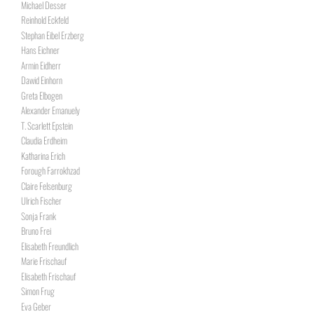
Michael Desser
Reinhold Eckfeld
Stephan Eibel Erzberg
Hans Eichner
Armin Eidherr
Dawid Einhorn
Greta Elbogen
Alexander Emanuely
T. Scarlett Epstein
Claudia Erdheim
Katharina Erich
Forough Farrokhzad
Claire Felsenburg
Ulrich Fischer
Sonja Frank
Bruno Frei
Elisabeth Freundlich
Marie Frischauf
Elisabeth Frischauf
Simon Frug
Eva Geber