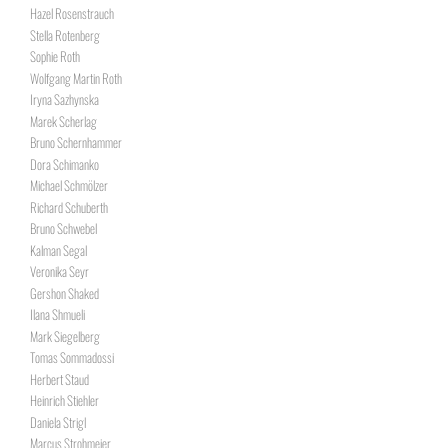
Hazel Rosenstrauch
Stella Rotenberg
Sophie Roth
Wolfgang Martin Roth
Iryna Sazhynska
Marek Scherlag
Bruno Schernhammer
Dora Schimanko
Michael Schmölzer
Richard Schuberth
Bruno Schwebel
Kalman Segal
Veronika Seyr
Gershon Shaked
Ilana Shmueli
Mark Siegelberg
Tomas Sommadossi
Herbert Staud
Heinrich Stiehler
Daniela Strigl
Marcus Strohmeier