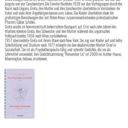
jüngste von vier Geschwistern. Die Familie flüchtete 1939 vor den Verfolgungen durch die
Nazis nach Ungarn. Greta, ihre Mutter und ihre Geschwister überlebten in Verstecken; ihr
Vater und viele ihrer Angehörigen kamen ums Leben. Die Kinder überlebten dank der
großartigen Bemühungen des mit Roten Kreuz zusammenarbeitenden protestantischen
Pfarrers Gábor Sztehlo.
Greta wuchs im kommunistisch beherrschten Budapest auf. Erst nach zehn Jahren des
Wartens konnten Greta, ihre Schwester und ihre Mutter während des ungarischen
Volksaufstandes 1956 nach Wien zurückkehren.
1957 übersiedelte Greta mit ihrem Mann nach New York. Sie zog vier Kinder auf und holte
Schulbildung und Studium nach. 1977 erlangte sie den akademischen Master-Grad in
Sozialarbeit. Sie ist als Psychotherapeutin tätig und schreibt Gedichte, die sie als
Lehrmittel verwendet. Ihre Gedichtsammlung "Remember Us" ist 2009 im Author House,
Bloomington, Indiana, erschienen.