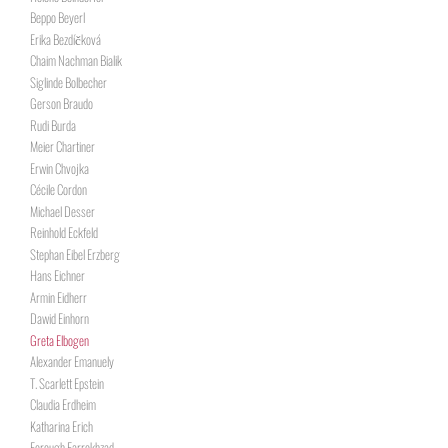
Beppo Beyerl
Erika Bezdíčková
Chaim Nachman Bialik
Siglinde Bolbecher
Gerson Braudo
Rudi Burda
Meier Chartiner
Erwin Chvojka
Cécile Cordon
Michael Desser
Reinhold Eckfeld
Stephan Eibel Erzberg
Hans Eichner
Armin Eidherr
Dawid Einhorn
Greta Elbogen
Alexander Emanuely
T. Scarlett Epstein
Claudia Erdheim
Katharina Erich
Forough Farrokhzad