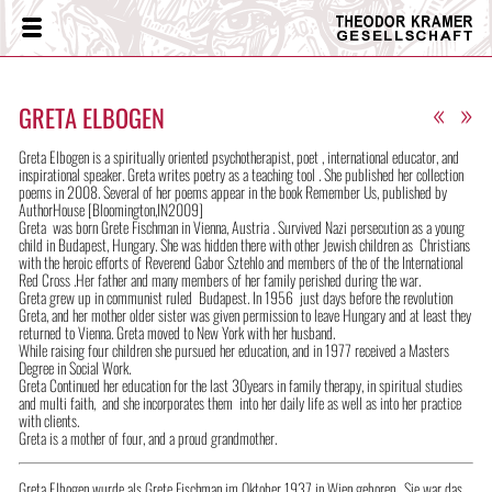
Theodor
Menü
Kramer
Gesellschaft
«
»
GRETA ELBOGEN
Greta Elbogen is a spiritually oriented psychotherapist, poet , international educator, and
inspirational speaker. Greta writes poetry as a teaching tool . She published her collection
poems in 2008. Several of her poems appear in the book Remember Us, published by
AuthorHouse [Bloomington,IN2009]
Greta was born Grete Fischman in Vienna, Austria . Survived Nazi persecution as a young
child in Budapest, Hungary. She was hidden there with other Jewish children as Christians
with the heroic efforts of Reverend Gabor Sztehlo and members of the of the International
Red Cross .Her father and many members of her family perished during the war.
Greta grew up in communist ruled Budapest. In 1956 just days before the revolution
Greta, and her mother older sister was given permission to leave Hungary and at least they
returned to Vienna. Greta moved to New York with her husband.
While raising four children she pursued her education, and in 1977 received a Masters
Degree in Social Work.
Greta Continued her education for the last 30years in family therapy, in spiritual studies
and multi faith, and she incorporates them into her daily life as well as into her practice
with clients.
Greta is a mother of four, and a proud grandmother.
Greta Elbogen wurde als Grete Fischman im Oktober 1937 in Wien geboren. Sie war das