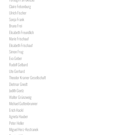
Claire Felsenburg
Ulrich Fischer
Sonja Frank
Bruno Frei
Elisabeth Freundlich
Marie Frischauf
Elisabeth Frischauf
Simon Frug
Eva Geber
Rudolf Gelbard
Ute Gerhard
Theodor Kramer Gesellschaft
Dietmar Gnedt
Judith Goetz
Walter Grünzweig
Michael Guttenbrunner
Erich Hackl
Agneta Hauber
Peter Heller
Miguel Herz-Kestranek