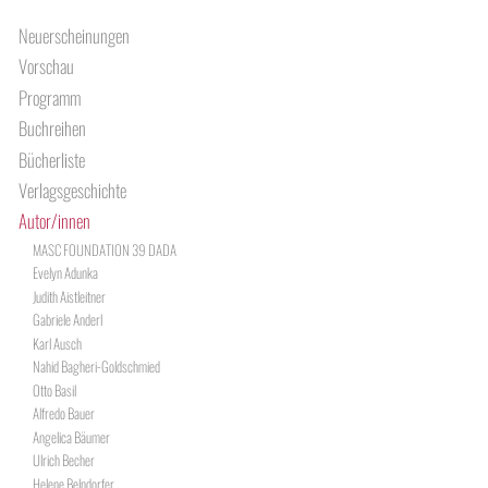
Neuerscheinungen
Vorschau
Programm
Buchreihen
Bücherliste
Verlagsgeschichte
Autor/innen
MASC FOUNDATION 39 DADA
Evelyn Adunka
Judith Aistleitner
Gabriele Anderl
Karl Ausch
Nahid Bagheri-Goldschmied
Otto Basil
Alfredo Bauer
Angelica Bäumer
Ulrich Becher
Helene Belndorfer