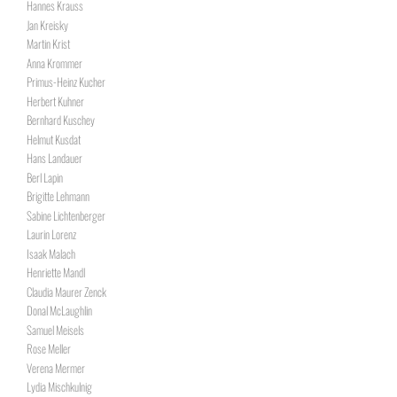
Hannes Krauss
Jan Kreisky
Martin Krist
Anna Krommer
Primus-Heinz Kucher
Herbert Kuhner
Bernhard Kuschey
Helmut Kusdat
Hans Landauer
Berl Lapin
Brigitte Lehmann
Sabine Lichtenberger
Laurin Lorenz
Isaak Malach
Henriette Mandl
Claudia Maurer Zenck
Donal McLaughlin
Samuel Meisels
Rose Meller
Verena Mermer
Lydia Mischkulnig