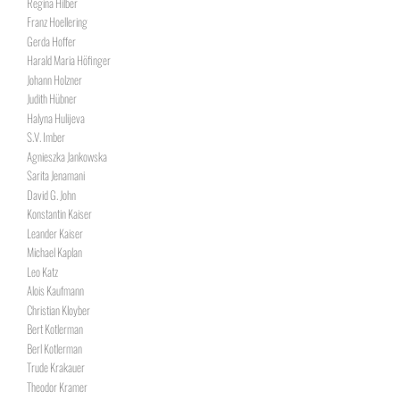
Regina Hilber
Franz Hoellering
Gerda Hoffer
Harald Maria Höfinger
Johann Holzner
Judith Hübner
Halyna Hulijeva
S.V. Imber
Agnieszka Jankowska
Sarita Jenamani
David G. John
Konstantin Kaiser
Leander Kaiser
Michael Kaplan
Leo Katz
Alois Kaufmann
Christian Kloyber
Bert Kotlerman
Berl Kotlerman
Trude Krakauer
Theodor Kramer