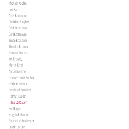
Michael Kaplan
Leo Katz
Alois Kaufmann
Christian Kloyber
Bert Kotlerman
Berl Kotlerman
Trude Krakauer
Theodor Kramer
Hannes Krauss
Jan Kreisky
Martin Krist
Anna Krommer
Primus-Heinz Kucher
Herbert Kuhner
Bernhard Kuschey
Helmut Kusdat
Hans Landauer
Berl Lapin
Brigitte Lehmann
Sabine Lichtenberger
Laurin Lorenz