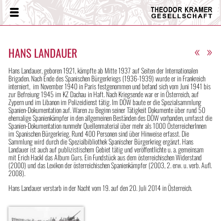
Theodor
Menü
Kramer
Gesellschaft
«
»
HANS LANDAUER
Hans Landauer, geboren 1921, kämpfte ab Mitte 1937 auf Seiten der Internationalen
Brigaden. Nach Ende des Spanischen Bürgerkriegs (1936-1939) wurde er in Frankreich
interniert, im November 1940 in Paris festgenommen und befand sich vom Juni 1941 bis
zur Befreiung 1945 im KZ Dachau in Haft. Nach Kriegsende war er in Österreich, auf
Zypern und im Libanon im Polizeidienst tätig. Im DÖW baute er die Spezialsammlung
Spanien-Dokumentation auf. Waren zu Beginn seiner Tätigkeit Dokumente über rund 50
ehemalige Spanienkämpfer in den allgemeinen Beständen des DÖW vorhanden, umfasst die
Spanien-Dokumentation nunmehr Quellenmaterial über mehr als 1000 ÖsterreicherInnen
im Spanischen Bürgerkrieg. Rund 400 Personen sind über Hinweise erfasst. Die
Sammlung wird durch die Spezialbibliothek Spanischer Bürgerkrieg ergänzt. Hans
Landauer ist auch auf publizistischem Gebiet tätig und veröffentlichte u. a. gemeinsam
mit Erich Hackl das Album Gurs. Ein Fundstück aus dem österreichischen Widerstand
(2000) und das Lexikon der österreichischen Spanienkämpfer (2003, 2. erw. u. verb. Aufl.
2008).
Hans Landauer verstarb in der Nacht vom 19. auf den 20. Juli 2014 in Österreich.