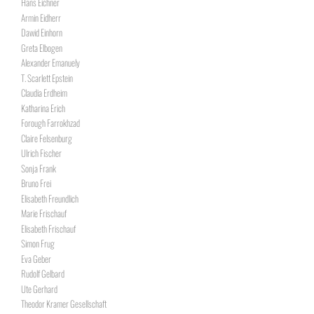
Hans Eichner
Armin Eidherr
Dawid Einhorn
Greta Elbogen
Alexander Emanuely
T. Scarlett Epstein
Claudia Erdheim
Katharina Erich
Forough Farrokhzad
Claire Felsenburg
Ulrich Fischer
Sonja Frank
Bruno Frei
Elisabeth Freundlich
Marie Frischauf
Elisabeth Frischauf
Simon Frug
Eva Geber
Rudolf Gelbard
Ute Gerhard
Theodor Kramer Gesellschaft