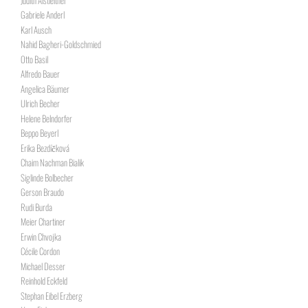
Gabriele Anderl
Karl Ausch
Nahid Bagheri-Goldschmied
Otto Basil
Alfredo Bauer
Angelica Bäumer
Ulrich Becher
Helene Belndorfer
Beppo Beyerl
Erika Bezdíčková
Chaim Nachman Bialik
Siglinde Bolbecher
Gerson Braudo
Rudi Burda
Meier Chartiner
Erwin Chvojka
Cécile Cordon
Michael Desser
Reinhold Eckfeld
Stephan Eibel Erzberg