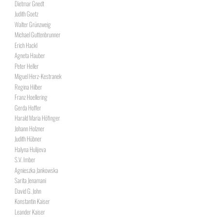
Dietmar Gnedt
Judith Goetz
Walter Grünzweig
Michael Guttenbrunner
Erich Hackl
Agneta Hauber
Peter Heller
Miguel Herz-Kestranek
Regina Hilber
Franz Hoellering
Gerda Hoffer
Harald Maria Höfinger
Johann Holzner
Judith Hübner
Halyna Hulijeva
S.V. Imber
Agnieszka Jankowska
Sarita Jenamani
David G. John
Konstantin Kaiser
Leander Kaiser