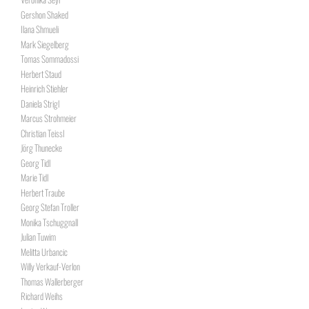
Gershon Shaked
Ilana Shmueli
Mark Siegelberg
Tomas Sommadossi
Herbert Staud
Heinrich Stiehler
Daniela Strigl
Marcus Strohmeier
Christian Teissl
Jörg Thunecke
Georg Tidl
Marie Tidl
Herbert Traube
Georg Stefan Troller
Monika Tschuggnall
Julian Tuwim
Melitta Urbancic
Willy Verkauf-Verlon
Thomas Wallerberger
Richard Weihs