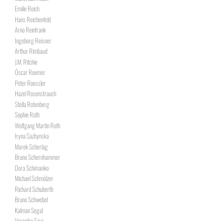
Emilie Reich
Hans Reichenfeld
Arno Reinfrank
Ingeborg Reisner
Arthur Rimbaud
J.M. Ritchie
Óscar Roemer
Peter Roessler
Hazel Rosenstrauch
Stella Rotenberg
Sophie Roth
Wolfgang Martin Roth
Iryna Sazhynska
Marek Scherlag
Bruno Schernhammer
Dora Schimanko
Michael Schmölzer
Richard Schuberth
Bruno Schwebel
Kalman Segal
Veronika Seyr