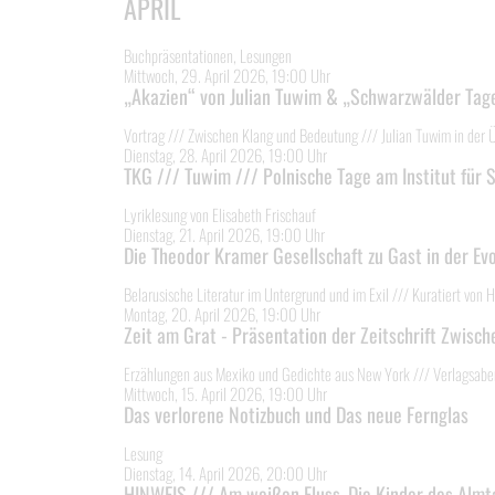
APRIL
Buchpräsentationen, Lesungen
Mittwoch, 29. April 2026, 19:00 Uhr
„Akazien“ von Julian Tuwim & „Schwarzwälder Tag
Vortrag /// Zwischen Klang und Bedeutung /// Julian Tuwim in der 
Dienstag, 28. April 2026, 19:00 Uhr
TKG /// Tuwim /// Polnische Tage am Institut für S
Lyriklesung von Elisabeth Frischauf
Dienstag, 21. April 2026, 19:00 Uhr
Die Theodor Kramer Gesellschaft zu Gast in der Evo
Belarusische Literatur im Untergrund und im Exil /// Kuratiert von 
Montag, 20. April 2026, 19:00 Uhr
Zeit am Grat - Präsentation der Zeitschrift Zwisc
Erzählungen aus Mexiko und Gedichte aus New York /// Verlagsabe
Mittwoch, 15. April 2026, 19:00 Uhr
Das verlorene Notizbuch und Das neue Fernglas
Lesung
Dienstag, 14. April 2026, 20:00 Uhr
HINWEIS /// Am weißen Fluss. Die Kinder des Almta