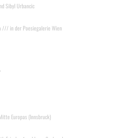
und Sibyl Urbancic
a /// in der Poesiegalerie Wien
“
itte Europas (Innsbruck)