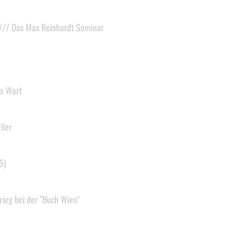
 /// Das Max Reinhardt Seminar
ns Wort
ller
5)
rieg bei der "Buch Wien"