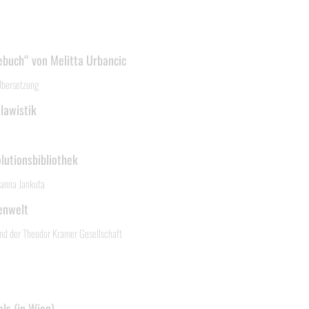
ebuch“ von Melitta Urbancic
Übersetzung
lawistik
lutionsbibliothek
Hanna Jankuta
henwelt
nd der Theodor Kramer Gesellschaft
ls (in Wien)