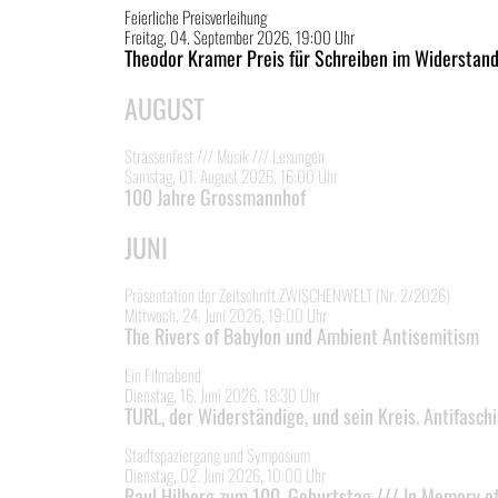
Feierliche Preisverleihung
Freitag, 04. September 2026, 19:00 Uhr
Theodor Kramer Preis für Schreiben im Widerstand
AUGUST
Strassenfest /// Musik /// Lesungen
Samstag, 01. August 2026, 16:00 Uhr
100 Jahre Grossmannhof
JUNI
Präsentation der Zeitschrift ZWISCHENWELT (Nr. 2/2026)
Mittwoch, 24. Juni 2026, 19:00 Uhr
The Rivers of Babylon und Ambient Antisemitism
Ein Filmabend
Dienstag, 16. Juni 2026, 18:30 Uhr
TURL, der Widerständige, und sein Kreis. Antifas
Stadtspaziergang und Symposium
Dienstag, 02. Juni 2026, 10:00 Uhr
Raul Hilberg zum 100. Geburtstag /// In Memory of