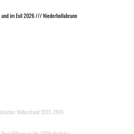
 und im Exil 2026 /// Niederhollabrunn
chistischer Widerstand 1933–1945
 Raul Hilberg on His 100th Birthday