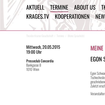
AKTUELL
TERMINE
ABOUT US
T
KRAGES.TV
KOOPERATIONEN
NEW
Theodor Kramer Gesellschaft
Termine
Meine Sprache(n)
MEINE
Mittwoch, 20.05.2015
19:00 Uhr
EGON 
Presseclub Concordia
Bankgasse 8
1010 Wien
Egon Schwarz
Tschechoslow
geschriebene
Zuletzt ersc
Veranstalter