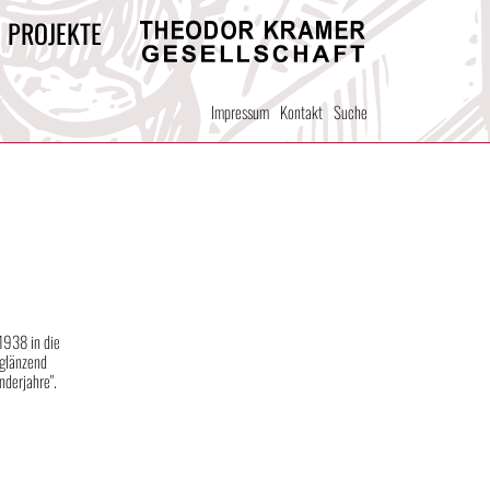
/ PROJEKTE
Theodor
Kramer
Impressum
Kontakt
Suche
Gesellschaft
 1938 in die
 glänzend
nderjahre".