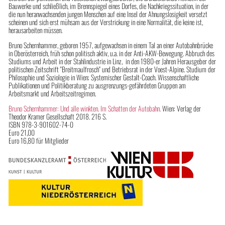
Bauwerke und schließlich, im Brennspiegel eines Dorfes, die Nachkriegssituation, in der
die nun heranwachsenden jungen Menschen auf eine Insel der Ahnungslosigkeit versetzt
scheinen und sich erst mühsam aus der Verstrickung in eine Normalität, die keine ist,
herausarbeiten müssen.
Bruno Schernhammer, geboren 1957, aufgewachsen in einem Tal an einer Autobahnbrücke
in Oberösterreich, früh schon politisch aktiv, u.a. in der Anti-AKW-Bewegung. Abbruch des
Studiums und Arbeit in der Stahlindustrie in Linz, in den 1980-er Jahren Herausgeber der
politischen Zeitschrift "Breitmaulfrosch" und Betriebsrat in der Voest-Alpine. Studium der
Philosophie und Soziologie in Wien; Systemischer Gestalt-Coach. Wissenschaftliche
Publikationen und Politikberatung zu ausgrenzungs-gefährdeten Gruppen am
Arbeitsmarkt und Arbeitszeitregimen.
Bruno Schernhammer: Und alle winkten. Im Schatten der Autobahn.
Wien: Verlag der
Theodor Kramer Gesellschaft 2018. 216 S.
ISBN 978-3-901602-74-0
Euro 21,00
Euro 16,80 für Mitglieder