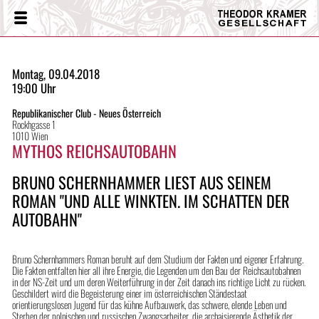
Theodor
Menü
Kramer
Gesellschaft
Montag, 09.04.2018
19:00 Uhr
Republikanischer Club - Neues Österreich
Rockhgasse 1
1010 Wien
MYTHOS REICHSAUTOBAHN
BRUNO SCHERNHAMMER LIEST AUS SEINEM
ROMAN "UND ALLE WINKTEN. IM SCHATTEN DER
AUTOBAHN"
Bruno Schernhammers Roman beruht auf dem Studium der Fakten und eigener Erfahrung.
Die Fakten entfalten hier all ihre Energie, die Legenden um den Bau der Reichsautobahnen
in der NS-Zeit und um deren Weiterführung in der Zeit danach ins richtige Licht zu rücken.
Geschildert wird die Begeisterung einer im österreichischen Ständestaat
orientierungslosen Jugend für das kühne Aufbauwerk, das schwere, elende Leben und
Sterben der polnischen und russischen Zwangsarbeiter, die archaisierende Ästhetik der