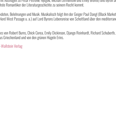
mit Ausflügen zu Petar Petrović Njegoš, Michail Lermontow und Emily Brontë) und Byron al
hste Romantiker der Literaturgeschichte zu seinem Recht kommt.
kdoten, Belehrungen und Musik. Musikalisch folgt ihm der Geiger Paul Dangl (Black Marke
 Nord West Passage u. a.) auf Lord Byrons Lebensreise von Schottland über den mediterra
es von Robert Burns, Chick Corea, Emily Dickinson, Django Reinhardt, Richard Schuberth,
us Griechenland und von den grünen Hügeln Erins.
>
Wallstein Verlag