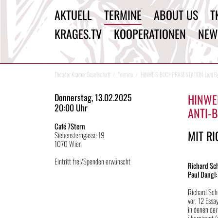
AKTUELL
TERMINE
ABOUT US
T
KRAGES.TV
KOOPERATIONEN
NEW
Theodor Kramer Gesellschaft
Termine
HINWEIS: BUCHPRÄSENTATION: Lord Byro
HINWE
Donnerstag, 13.02.2025
20:00 Uhr
ANTI-
Café 7Stern
MIT R
Siebensterngasse 19
1070 Wien
Eintritt frei/Spenden erwünscht
Richard Sc
Paul Dangl:
Richard Schu
vor, 12 Essa
in denen der