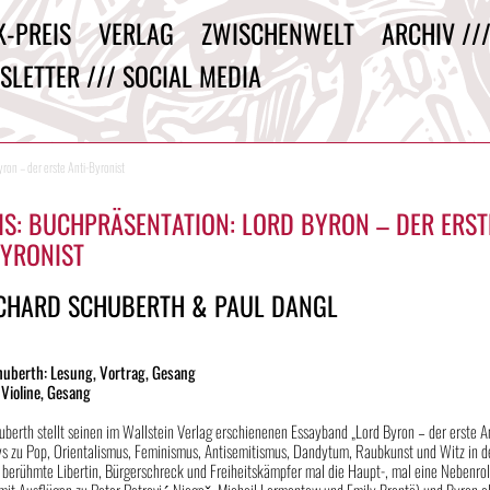
K-PREIS
VERLAG
ZWISCHENWELT
ARCHIV //
SLETTER /// SOCIAL MEDIA
n – der erste Anti-Byronist
IS: BUCHPRÄSENTATION: LORD BYRON – DER ERST
BYRONIST
ICHARD SCHUBERTH & PAUL DANGL
huberth: Lesung, Vortrag, Gesang
 Violine, Gesang
berth stellt seinen im Wallstein Verlag erschienenen Essayband „Lord Byron – der erste An
ys zu Pop, Orientalismus, Feminismus, Antisemitismus, Dandytum, Raubkunst und Witz in d
 berühmte Libertin, Bürgerschreck und Freiheitskämpfer mal die Haupt-, mal eine Nebenrol