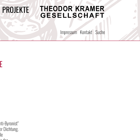
/ PROJEKTE
Theodor
Kramer
Impressum
Kontakt
Suche
Gesellschaft
E
ti-Byronist“
er Dichtung,
le