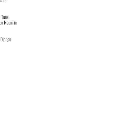
s der
t Tune,
nen Raum in
 Django