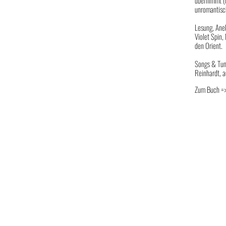
übernimmt (
unromantisc
Lesung, Ane
Violet Spin,
den Orient.
Songs & Tun
Reinhardt, a
Zum Buch =