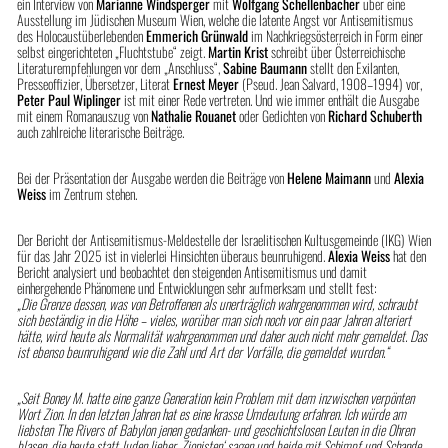
ein Interview von
Marianne Windsperger
mit
Wolfgang Schellenbacher
über eine
Ausstellung im Jüdischen Museum Wien, welche die latente Angst vor Antisemitismus
des Holocaustüberlebenden
Emmerich Grünwald
im Nachkriegsösterreich in Form einer
selbst eingerichteten „Fluchtstube“ zeigt.
Martin Krist
schreibt über Österreichische
Literaturempfehlungen vor dem „Anschluss“,
Sabine Baumann
stellt den Exilanten,
Presseoffizier, Übersetzer, Literat
Ernest Meyer
(Pseud. Jean Salvard, 1908–1994) vor,
Peter Paul Wiplinger
ist mit einer Rede vertreten. Und wie immer enthält die Ausgabe
mit einem Romanauszug von
Nathalie Rouanet
oder Gedichten von
Richard Schuberth
auch zahlreiche literarische Beiträge.
Bei der Präsentation der Ausgabe werden die Beiträge von
Helene Maimann
und
Alexia
Weiss
im Zentrum stehen.
Der Bericht der Antisemitismus-Meldestelle der Israelitischen Kultusgemeinde (IKG) Wien
für das Jahr 2025 ist in vielerlei Hinsichten überaus beunruhigend.
Alexia Weiss
hat den
Bericht analysiert und beobachtet den steigenden Antisemitismus und damit
einhergehende Phänomene und Entwicklungen sehr aufmerksam und stellt fest:
„Die Grenze dessen, was von Betroffenen als unerträglich wahrgenommen wird, schraubt
sich beständig in die Höhe – vieles, worüber man sich noch vor ein paar Jahren alteriert
hätte, wird heute als Normalität wahrgenommen und daher auch nicht mehr gemeldet. Das
ist ebenso beunruhigend wie die Zahl und Art der Vorfälle, die gemeldet wurden.“
„Seit Boney M. hatte eine ganze Generation kein Problem mit dem inzwischen verpönten
Wort Zion. In den letzten Jahren hat es eine krasse Umdeutung erfahren. Ich würde am
liebsten The Rivers of Babylon jenen gedanken- und geschichtslosen Leuten in die Ohren
blasen, die heute statt Juden lieber ‚Zionisten‘ sagen und beide mit Schimpf und Schande