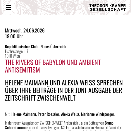
Theodor
Menü
Kramer
Gesellschaft
Mittwoch, 24.06.2026
19:00 Uhr
Republikanischer Club - Neues Österreich
Fischerstiege 1–7
1010 Wien
THE RIVERS OF BABYLON UND AMBIENT
ANTISEMITISM
HELENE MAIMANN UND ALEXIA WEISS SPRECHEN
ÜBER IHRE BEITRÄGE IN DER JUNI-AUSGABE DER
ZEITSCHRIFT ZWISCHENWELT
Mit:
Helene Maimann, Peter Roessler, Alexia Weiss, Marianne Windsperger.
In der neuen Ausgabe der ZWISCHENWELT finden sich u.a. ein Beitrag von
Bruno
Schernhammer
über die verschwiegene NS-Euthanasie in seinem Heimatort Vorchdorf,