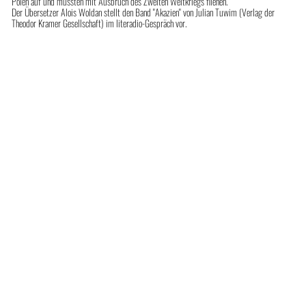
Polen auf und mussten mit Ausbruch des Zweiten Weltkriegs fliehen.
Der Übersetzer Alois Woldan stellt den Band "Akazien" von Julian Tuwim (Verlag der
Theodor Kramer Gesellschaft) im literadio-Gespräch vor.