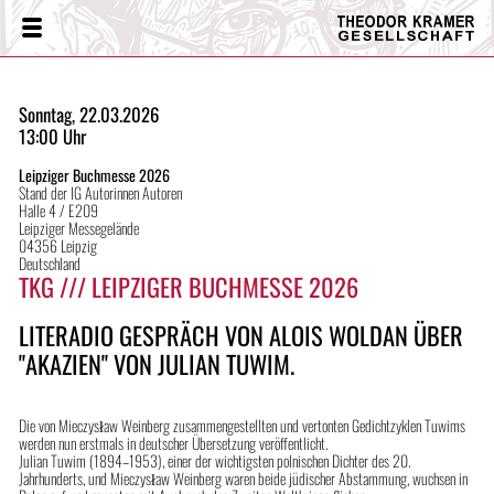
Theodor
Menü
Kramer
Gesellschaft
Sonntag, 22.03.2026
13:00 Uhr
Leipziger Buchmesse 2026
Stand der IG Autorinnen Autoren
Halle 4 / E209
Leipziger Messegelände
04356 Leipzig
Deutschland
TKG /// LEIPZIGER BUCHMESSE 2026
LITERADIO GESPRÄCH VON ALOIS WOLDAN ÜBER
"AKAZIEN" VON JULIAN TUWIM.
Die von Mieczysław Weinberg zusammengestellten und vertonten Gedichtzyklen Tuwims
werden nun erstmals in deutscher Übersetzung veröffentlicht.
Julian Tuwim (1894–1953), einer der wichtigsten polnischen Dichter des 20.
Jahrhunderts, und Mieczysław Weinberg waren beide jüdischer Abstammung, wuchsen in