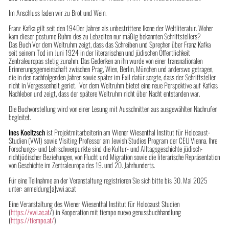
Im Anschluss laden wir zu Brot und Wein.
Franz Kafka gilt seit den 1940er Jahren als unbestrittene Ikone der Weltliteratur. Woher
kam dieser postume Ruhm des zu Lebzeiten nur mäßig bekannten Schriftstellers?
Das Buch Vor dem Weltruhm zeigt, dass das Schreiben und Sprechen über Franz Kafka
seit seinem Tod im Juni 1924 in der literarischen und jüdischen Öffentlichkeit
Zentraleuropas stetig zunahm. Das Gedenken an ihn wurde von einer transnationalen
Erinnerungsgemeinschaft zwischen Prag, Wien, Berlin, München und anderswo getragen,
die in den nachfolgenden Jahren sowie später im Exil dafür sorgte, dass der Schriftsteller
nicht in Vergessenheit geriet. Vor dem Weltruhm bietet eine neue Perspektive auf Kafkas
Nachleben und zeigt, dass der spätere Weltruhm nicht über Nacht entstanden war.
Die Buchvorstellung wird von einer Lesung mit Ausschnitten aus ausgewählten Nachrufen
begleitet.
Ines Koeltzsch
ist Projektmitarbeiterin am Wiener Wiesenthal Institut für Holocaust-
Studien (VWI) sowie Visiting Professor am Jewish Studies Program der CEU Vienna. Ihre
Forschungs- und Lehrschwerpunkte sind die Kultur- und Alltagsgeschichte jüdisch-
nichtjüdischer Beziehungen, von Flucht und Migration sowie die literarische Repräsentation
von Geschichte im Zentraleuropa des 19. und 20. Jahrhunderts­.
Für eine Teilnahme an der Veranstaltung registrieren Sie sich bitte bis 30. Mai 2025
unter: anmeldung[a]vwi.ac.at
Eine Veranstaltung des Wiener Wiesenthal Institut für Holocaust Studien
(
https://vwi.ac.at
/) in Kooperation mit tiempo nuevo genussbuchhandlung
(
https://tiempo.at/
)