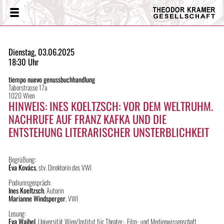
Theodor
Menü
Kramer
Gesellschaft
Dienstag, 03.06.2025
18:30 Uhr
tiempo nuevo genussbuchhandlung
Taborstrasse 17a
1020 Wien
HINWEIS: INES KOELTZSCH: VOR DEM WELTRUHM.
NACHRUFE AUF FRANZ KAFKA UND DIE
ENTSTEHUNG LITERARISCHER UNSTERBLICHKEIT
Begrüßung:
Éva Kovács
, stv. Direktorin des VWI
Podiumsgespräch:
Ines Koeltzsch
, Autorin
Marianne Windsperger
, VWI
Lesung:
Eva Waibel
, Universität Wien/Institut für Theater-, Film- und Medienwissenschaft