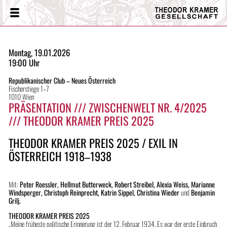
Theodor
Menü
Kramer
Gesellschaft
Montag, 19.01.2026
19:00 Uhr
Republikanischer Club – Neues Österreich
Fischerstiege 1–7
1010 Wien
PRÄSENTATION /// ZWISCHENWELT NR. 4/2025
/// THEODOR KRAMER PREIS 2025
THEODOR KRAMER PREIS 2025 / EXIL IN
ÖSTERREICH 1918–1938
Mit:
Peter Roessler, Hellmut Butterweck, Robert Streibel, Alexia Weiss, Marianne
Windsperger, Christoph Reinprecht, Katrin Sippel, Christina Wieder
und
Benjamin
Grilj.
THEODOR KRAMER PRE
IS 2025
„Meine früheste politische Erinnerung ist der 12. Februar 1934. Es war der erste Einbruch