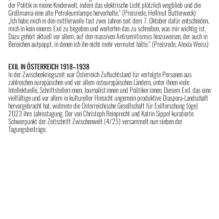
der Politik in meine Kinderwelt, indem das elektrische Licht plötzlich wegblieb und die
Großmama eine alte Petroleumlampe hervorholte.“ (Preisrede, Hellmut Butterweck)
„Ich habe mich in den mittlerweile fast zwei Jahren seit dem 7. Oktober dafür entschieden,
mich in kein inneres Exil zu begeben und weiterhin das zu schreiben, was mir wichtig ist.
Dazu gehört aktuell vor allem, auf den massiven Antisemitismus hinzuweisen, der auch in
Bereichen aufpoppt, in denen ich ihn nicht mehr vermutet hätte.“ (Preisrede, Alexia Weiss)
EXIL IN ÖSTERREICH 1918–1938
In der Zwischenkriegszeit war Österreich Zufluchtsland für verfolgte Personen aus
zahlreichen europäischen und vor allem osteuropäischen Ländern, unter ihnen viele
Intellektuelle, Schriftstelleri:nnen, Journalist:innen und Politiker:innen. Diesem Exil, das eine
vielfältige und vor allem in kultureller Hinsicht ungemein produktive Diaspora-Landschaft
hervorgebracht hat, widmete die Österreichische Gesellschaft für Exilforschung (öge)
2023 ihre Jahrestagung. Der von Christoph Reinprecht und Katrin Sippel kuratierte
Schwerpunkt der Zeitschrift Zwischenwelt (4/25) versammelt nun sieben der
Tagungsbeiträge.