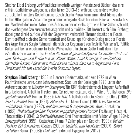
Stephan Eibel Erzberg veröffentlichte innerhalb weniger Monate zwei Bücher: das eine
enthält Gedichte vorwiegend aus den Jahren 2013–16, während das andere weiter
zurückblickt, mittels Gedichten und Geschichte in Prosa-Form zumindest bis aus den
frühen 90er-Jahren. Zusammengenommen eine gute Basis für einen Blick auf Konstantes
und Wechselndes in der Arbeit des Autors, in der es vieles gibt, wie Franz Schuh schreibt,
das »verborgene Seelenschichten anspricht und aufwühlt«. Oft bezieht sich Eibel Erzberg
dabei ganz direkt auf die Welt der Gegenwart, verhandelt Themen abseits der Poesie.
Damit eröffnet sich eine Gemeinsamkeit und Grundlage für einen Dialog mit der Poesie
des Argentiniers Sergio Raimondi, die sich der Gegenwart von Technik, Wirtschaft, Politik,
Kultur auf beinahe dokumentarische Weise nähert. In einem Gedicht mit dem Titel
»Zündkerze« etwa heißt es:
Es sind die national gesinnten Spitzen der Streitkräfte / mit
ihrer Forderung nach Produktion von allerlei Waffen / und Kriegsgerät wie Bombern
deutscher Bauart, / denen man dafür danken müsste, dass sie in Argentinien / das
Fundament für eine Lesart der Werke Gramscis legten.
Stephan Eibel
Erzberg
, *1953 in Eisenerz (Steiermark), lebt seit 1972 in Wien.
Kaufmännische Lehre, dann Lohnverrechner; Studium der Soziologie. 1976 Leiter der
Autorensendereihe
Literatur im Untergrund
für ORF Niederösterreich. Längerer Aufenthalt
in Griechenland. Arbeit in Theater- und Schreibwerkstätten, lebt in Wien. Publikationen:
Die
geplante Krankheit.
Roman (1985);
Lehr-haft.
Arbeitsbericht eines Schriftstellers (1985);
Fenster Helmut
. Roman (1991);
Schwester
. Ein Mikro-Drama (1991);
In Österreich
weltbekannt.
Roman (1992);
problem numero 6. tagespoetische aktion
. Briefaktion
(1992);
Beobachtungen über Personen in psychologischer Hinsicht
. Erzählung, Hörspiel,
Theaterstück (1994);
In Dreiteufelsnamen
. Drei Theaterstücke (mit Viktor Wiege, 1994);
Luxusgedichte
(1995);
Tschechow.
77 mal 7 Zeilen plus ein Gedicht (1998);
Bei den
Fischers. Bei den anderen Fischers
(2000);
Gedichte zum Nachbeten
(2007);
Sofort
verhaften!
Roman (2008);
Licht aus!
Texte und Typographie (2012).