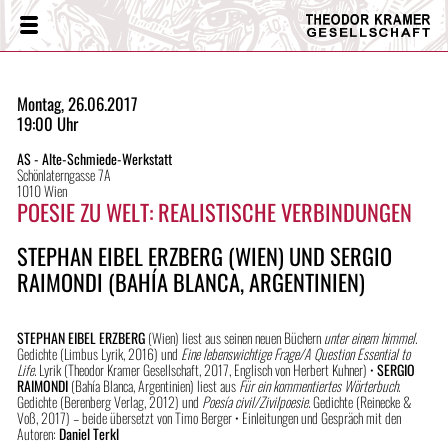
Theodor
Menü
Kramer
Gesellschaft
Montag, 26.06.2017
19:00 Uhr
AS - Alte-Schmiede-Werkstatt
Schönlaterngasse 7A
1010 Wien
POESIE ZU WELT: REALISTISCHE VERBINDUNGEN
STEPHAN EIBEL ERZBERG (WIEN) UND SERGIO
RAIMONDI (BAHÍA BLANCA, ARGENTINIEN)
STEPHAN EIBEL ERZBERG
(Wien) liest aus seinen neuen Büchern
unter einem himmel
.
Gedichte (Limbus Lyrik, 2016) und
Eine lebenswichtige Frage/A Question Essential to
Life
.
Lyrik (Theodor Kramer Gesellschaft, 2017, Englisch von Herbert Kuhner) •
SERGIO
RAIMONDI
(Bahía Blanca, Argentinien) liest aus
Für ein kommentiertes Wörterbuch
.
Gedichte (Berenberg Verlag, 2012) und
Poesía civil/Zivilpoesie.
Gedichte (Reinecke &
Voß, 2017) – beide übersetzt von Timo Berger • Einleitungen und Gespräch mit den
Autoren:
Daniel Terkl