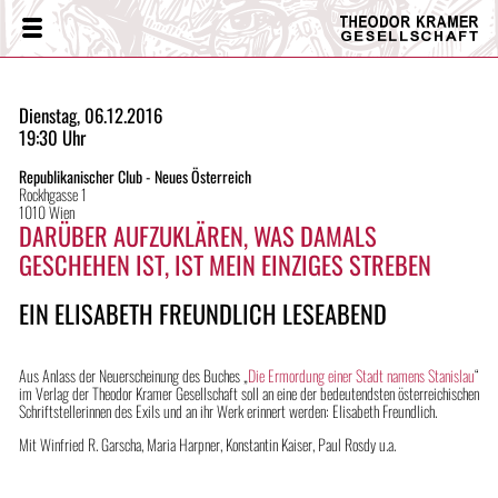
Theodor
Menü
Kramer
Gesellschaft
Dienstag, 06.12.2016
19:30 Uhr
Republikanischer Club - Neues Österreich
Rockhgasse 1
1010 Wien
DARÜBER AUFZUKLÄREN, WAS DAMALS
GESCHEHEN IST, IST MEIN EINZIGES STREBEN
EIN ELISABETH FREUNDLICH LESEABEND
Aus Anlass der Neuerscheinung des Buches „
Die Ermordung einer Stadt namens Stanislau
“
im Verlag der Theodor Kramer Gesellschaft soll an eine der bedeutendsten österreichischen
Schriftstellerinnen des Exils und an ihr Werk erinnert werden: Elisabeth Freundlich.
Mit Winfried R. Garscha, Maria Harpner, Konstantin Kaiser, Paul Rosdy u.a.