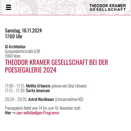
Theodor
Menü
Kramer
Gesellschaft
Samstag, 16.11.2024
17:00 Uhr
IG Architektur
Gumpendorferstraße 63B
1060 Wien
THEODOR KRAMER GESELLSCHAFT BEI DER
POESIEGALERIE 2024
17:00 – 17:15:
Melitta Urbancic
gelesen von Sibyl Urbancic
17:15 – 17:30:
Sarita Jenamani
20:20 – 20:35:
Astrid Nischkauer
(Literaturedition NÖ)
Poesiegalerie findet vom 14 bis zum 16. November statt.
Hier =>
zum vollständigen Programm