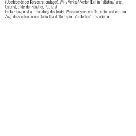
(Überlebende der Konzentrationslager), Willy Verkauf-Verlon (Exil in Palästina/Israel,
Galerist, bildender Künstler, Publizist).
Greta Elbogen ist auf Einladung des Jewish Welcome Service in Österreich und wird im
Zuge dessen ihren neuen Gedichtband "Gott spielt Verstecken" präsentieren.