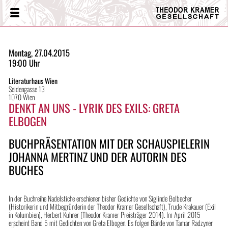
Theodor
Menü
Kramer
Gesellschaft
Montag, 27.04.2015
19:00 Uhr
Literaturhaus Wien
Seidengasse 13
1070 Wien
DENKT AN UNS - LYRIK DES EXILS: GRETA
ELBOGEN
BUCHPRÄSENTATION MIT DER SCHAUSPIELERIN
JOHANNA MERTINZ UND DER AUTORIN DES
BUCHES
In der Buchreihe Nadelstiche erschienen bisher Gedichte von Siglinde Bolbecher
(Historikerin und Mitbegründerin der Theodor Kramer Gesellschaft), Trude Krakauer (Exil
in Kolumbien), Herbert Kuhner (Theodor Kramer Preisträger 2014). Im April 2015
erscheint Band 5 mit Gedichten von Greta Elbogen. Es folgen Bände von Tamar Radzyner