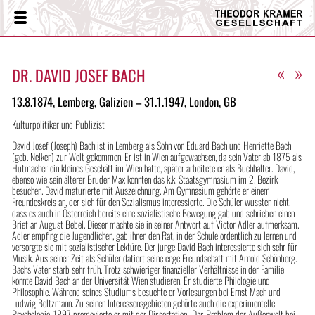
Theodor
Menü
Kramer
Gesellschaft
«
»
DR. DAVID JOSEF BACH
13.8.1874, Lemberg, Galizien – 31.1.1947, London, GB
Kulturpolitiker und Publizist
David Josef (Joseph) Bach ist in Lemberg als Sohn von Eduard Bach und Henriette Bach
(geb. Nelken) zur Welt gekommen. Er ist in Wien aufgewachsen, da sein Vater ab 1875 als
Hutmacher ein kleines Geschäft im Wien hatte, später arbeitete er als Buchhalter. David,
ebenso wie sein älterer Bruder Max konnten das k.k. Staatsgymnasium im 2. Bezirk
besuchen. David maturierte mit Auszeichnung. Am Gymnasium gehörte er einem
Freundeskreis an, der sich für den Sozialismus interessierte. Die Schüler wussten nicht,
dass es auch in Österreich bereits eine sozialistische Bewegung gab und schrieben einen
Brief an August Bebel. Dieser machte sie in seiner Antwort auf Victor Adler aufmerksam.
Adler empfing die Jugendlichen, gab ihnen den Rat, in der Schule ordentlich zu lernen und
versorgte sie mit sozialistischer Lektüre. Der junge David Bach interessierte sich sehr für
Musik. Aus seiner Zeit als Schüler datiert seine enge Freundschaft mit Arnold Schönberg.
Bachs Vater starb sehr früh. Trotz schwieriger finanzieller Verhältnisse in der Familie
konnte David Bach an der Universität Wien studieren. Er studierte Philologie und
Philosophie. Während seines Studiums besuchte er Vorlesungen bei Ernst Mach und
Ludwig Boltzmann. Zu seinen Interessensgebieten gehörte auch die experimentelle
Psychologie. 1897 promovierte er mit der Dissertation „Das Problem der Außenwelt bei