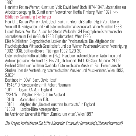
1887
Henriette Kotlan-Werner: Kunst und Volk. David Josef Bach 1874-1947. Materialien zur
Arbeiterbewegung Nr. 6, mit einem Vorwort von Hertha Firnberg, Wien 1977 >>>
Bibliothek Sammlung Exenberger
Henriette Kotlan-Werner: David Josef Bach. In. Friedrich Stadler (Hg.): Vertriebene
Vernunft II. Emigration und Exil österreichischer Wissenschaft. Wien-München 1988
Ursula Kutzer: Von Karl Ausch bis Stefan Wirlander. 34 Biographien österreichischer
Journalisten im Exil in GB ab 1933. Diplomarbeit, Wien 1995
Elke Mühlleitner: Biographisches Lexikon der Psychoanalyse. Die Mitglieder der
Psychologischen Mittwoch-Gesellschaft und der Wiener Psychoanalytischen Vereinigung
1902-1938. Edition diskord, Tübingen 1992, S.29-30
Österreichische Nationalbibliothek (Hg.): Handbuch österreichischer Autorinnen und
Autoren jüdischer Herkunft 18. Bis 20. Jahrhundert, Bd 1, K.G.Saur, München 2002
Gerhard Scheit und Wilhelm Svoboda: Österreichische Musik im Exil. Exemplarische
Studien über die Vertreibung österreichischer Musiker und Musikerinnen. Wien 1993,
S.162f.
Bestände im DÖW: Bach, David Josef:
11548/10 Korrespondenz mit Robert Neumann
1011 Organ. F.A.M. in England
7234/5 Mitglied PEN-Club im Ausland
13110 Materialien über D.B.
13161 Mitglied der „Union of Austrian Journalists“ in England
17859 London-Büro Korrespondenz
Im Archiv der Universität Wien: „Curriculum vitae“. Wien 1897
Bei Fragen kontaktieren Sie bitte Alexander Emanuely (emanuely[a]theodorkramer.at)