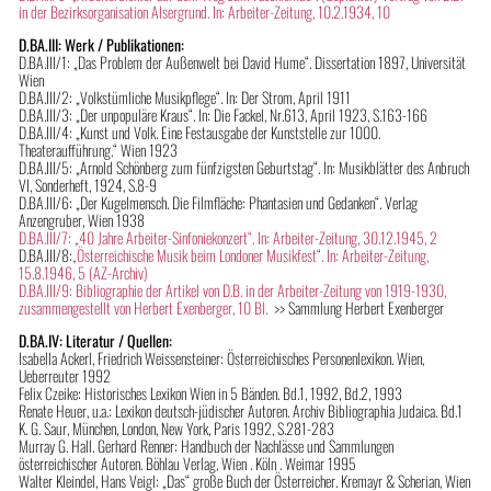
in der Bezirksorganisation Alsergrund. In: Arbeiter-Zeitung, 10.2.1934, 10
D.BA.III: Werk / Publikationen:
D.BA.III/1: „Das Problem der Außenwelt bei David Hume“. Dissertation 1897, Universität
Wien
D.BA.III/2: „Volkstümliche Musikpflege“. In: Der Strom, April 1911
D.BA.III/3: „Der unpopuläre Kraus“. In: Die Fackel, Nr.613, April 1923, S.163-166
D.BA.III/4: „Kunst und Volk. Eine Festausgabe der Kunststelle zur 1000.
Theateraufführung.“ Wien 1923
D.BA.III/5: „Arnold Schönberg zum fünfzigsten Geburtstag“. In: Musikblätter des Anbruch
VI, Sonderheft, 1924, S.8-9
D.BA.III/6: „Der Kugelmensch. Die Filmfläche: Phantasien und Gedanken“. Verlag
Anzengruber, Wien 1938
D.BA.III/7: „40 Jahre Arbeiter-Sinfoniekonzert“. In: Arbeiter-Zeitung, 30.12.1945, 2
D.BA.III/8:
„Österreichische Musik beim Londoner Musikfest“. In: Arbeiter-Zeitung,
15.8.1946, 5 (AZ-Archiv)
D.BA.III/9: Bibliographie der Artikel von D.B. in der Arbeiter-Zeitung von 1919-1930,
zusammengestellt von Herbert Exenberger, 10 Bl.
>> Sammlung Herbert Exenberger
D.BA.IV: Literatur / Quellen:
Isabella Ackerl, Friedrich Weissensteiner: Österreichisches Personenlexikon. Wien,
Ueberreuter 1992
Felix Czeike: Historisches Lexikon Wien in 5 Bänden. Bd.1, 1992, Bd.2, 1993
Renate Heuer, u.a.: Lexikon deutsch-jüdischer Autoren. Archiv Bibliographia Judaica. Bd.1
K. G. Saur, München, London, New York, Paris 1992, S.281-283
Murray G. Hall. Gerhard Renner: Handbuch der Nachlässe und Sammlungen
österreichischer Autoren. Böhlau Verlag, Wien . Köln . Weimar 1995
Walter Kleindel, Hans Veigl: „Das“ große Buch der Österreicher. Kremayr & Scherian, Wien