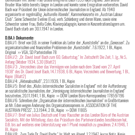
Bruder Max lebte bereits länger in London und konnte seine Emigration vorbereiten. David
Bach war Präsident der Union österreichischer Journalisten in England. Ab 1940
organisierte er regelmäßig „kulturelle Abende“, Kammerkonzerte im „Austrian Labour
Club“. Seine Schwester Eveline (Eva), verh. Schönberg und deren Mann, sowie eine
Schwester seiner Frau, Bella Cohn, Klavierpädagogin, kamen in Konzentrationslagern um.
David Bach starb am 30.1.1947 in London.
D.BA.I: Dokumente:
D.BA.I/1: Brief von D.B. in seiner Funktion als Leiter der „Kunststelle“ an die „Genossen“. Zu
organisatorischen und finanziellen Problemen der „Kunststelle“. 7.6.1922, 1 Bl., Kopie.
Original >> VGA, SD Parteistellen 78
D.BA.I/2: „Dr. David Josef Bach zum 60. Geburtstag.“ In: Zeitschrift Die Zeit, 1. Jg., Nr.5,
Anfang Oktober 1934, S.30
[Blatt2]
D.BA.I/3: „Verzeichnis über das Vermögen von Juden nach dem Stand vom 27. April
1938“ des Dr. David Josef Bach, 14.7.1938, 6 Bl., Kopie. Verzeichnis und Bewertung, 1 Bl.,
Kopie
[Blatt2]
D.BA.I/4: „Aktenabschluß“, 23.1.1939, 1 Bl., Kopie
D.BA.I/5: Brief des „Klubs österreichischer Sozialisten in England“ mit der Aufforderung
an sozialistische Journalisten, der „Vereinigung österreichischer Journalisten in England“
beizutreten, 20.11.1941, 1 Bl., Kopie >> DÖW London Büro-Korrespondenz 17859/196
D.BA.I/6: Schreiben der „Organisation der österreichischen Journalisten“ in Großbritannien
an Mr. Eden wegen Änderung des Organisationsnamens in „ASSOCIATION OF THE
AUSTRIAN PRESS“, 3.3.1944, 2 Bl., Kopie >> DÖW 11805
D.BA.I/7: Brief von Julius Deutsch und Franz Rauscher an das London Büro of the Austrian
Socialists. Mit der Mitteilung, dass das Präsidium des Parteivorstandes beschlossen hat,
D.B. bis auf weiteres eine Unterstützung von 1 Pfund monatlich zu gewähren. 2.4.1946, 1
Bl., Kopie
D.BA.I/8: „Zum Tode Dr. David Bachs.“ In: Welt am Abend, 1.2.1947, kurze Notiz, Kopie