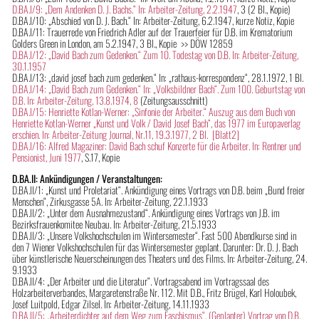
D.BA.I/9: „Dem Andenken D. J. Bachs.“ In: Arbeiter-Zeitung, 2.2.1947
, 3 (2 Bl., Kopie)
D.BA.I/10: „Abschied von D. J. Bach.“ In: Arbeiter-Zeitung, 6.2.1947, kurze Notiz, Kopie
D.BA.I/11: Trauerrede von Friedrich Adler auf der Trauerfeier für D.B. im Krematorium
Golders Green in London, am 5.2.1947, 3 Bl., Kopie >> DÖW 12859
D.BA.I/12: „David Bach zum Gedenken.“ Zum 10. Todestag von D.B. In: Arbeiter-Zeitung,
30.1.1957
D.BA.I/13: „david josef bach zum gedenken.“ In: „rathaus-korrespondenz“, 28.1.1972, 1 Bl.
D.BA.I/14: „David Bach zum Gedenken.“ In: „Volksbildner Bach“. Zum 100. Geburtstag von
D.B. In: Arbeiter-Zeitung, 13.8.1974, 8
(Zeitungsausschnitt)
D.BA.I/15: Henriette Kotlan-Werner: „Sinfonie der Arbeiter.“ Auszug aus dem Buch von
Henriette Kotlan-Werner „Kunst und Volk / David Josef Bach“, das 1977 im Europaverlag
erschien. In: Arbeiter-Zeitung Journal, Nr.11, 19.3.1977, 2 Bl.
[Blatt2]
D.BA.I/16: Alfred Magaziner: David Bach schuf Konzerte für die Arbeiter. In: Rentner und
Pensionist, Juni 1977
, S.17, Kopie
D.BA.II: Ankündigungen / Veranstaltungen:
D.BA.II/1: „Kunst und Proletariat“. Ankündigung eines Vortrags von D.B. beim „Bund freier
Menschen“, Zirkusgasse 5A. In: Arbeiter-Zeitung, 22.1.1933
D.BA.II/2: „Unter dem Ausnahmezustand“. Ankündigung eines Vortrags von J.B. im
Bezirksfrauenkomitee Neubau. In: Arbeiter-Zeitung, 21.5.1933
D.BA.II/3: „Unsere Volkshochschulen im Wintersemester“. Fast 500 Abendkurse sind in
den 7 Wiener Volkshochschulen für das Wintersemester geplant. Darunter: Dr. D. J. Bach
über künstlerische Neuerscheinungen des Theaters und des Films. In: Arbeiter-Zeitung, 24.
9.1933
D.BA.II/4: „Der Arbeiter und die Literatur“. Vortragsabend im Vortragssaal des
Holzarbeiterverbandes, Margaretenstraße Nr. 112. Mit D.B., Fritz Brügel, Karl Holoubek,
Josef Luitpold, Edgar Zilsel. In: Arbeiter-Zeitung, 14.11.1933
D.BA.II/5: „Arbeiterdichter auf dem Weg zum Faschismus“. (Geplanter) Vortrag von D.B.