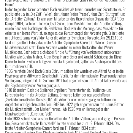
Hume“.
In den folgenden Jahren arbeitete Bach zunächst als freier Journalist und Schriftsteller. Er
publizierte u.a. in „Die Zeit“ (Wien), der „Neuen Freien Presse“, Neue Zeit (Stuttgart) und
der „Arbeiter-Zeitung“. Er war auch Mitarbeiter des theoretischen Organs der SDAP, Der
Kampf. 1904, nach dem Tod von Josef Scheu, dem Musikkritikers der Arbeiter-Zeitung,
wurde Bach sein Nachfolger als Redakteur. Bach war der Meinung, dass Musikkritik für
Arbeiter ein leeres Wort ist, solange es das Kunstmonopol der Konzerte gab. Er initiierte
mit Unterstützung von Viktor Adler die Arbeiter-Symphonie-Konzerte. Am 29.12.1905
fand mit großem Erfolg das erste Arbeiter-Symphonie-Konzert im Wiener Großen
Musikvereinssaal statt. Diese Konzerte wurden zu einem Bestandteil des Wiener
Musiklebens. Bach setzte sich dabei für die Aufführung von Werken noch unbekannter
Musiker wie Gustav Mahler, Alban Berg, Hanns Eisler und Arnold Schönberg ein. Diese
Konzerte, in der Zwischenkriegszeit verstärkt gefördert, galten als Aushängeschild des
Kulturpolitikers D.B.
1906 heiratete David Bach Gisela Cohn. Im selben Jahr wurde er von Alfred Adler in die
Psychologische Mittwochs-Gesellschaft (Vorläufer der Internationalen Psychoanalytischen
Vereinigung) eingeführt. Im Sommer 1911 trat er gemeinsam mit Alfred Adler wieder aus
der Psychoanalytischen Vereinigung aus.
1918 übernahm Bach die Stelle von Engelbert Pernerstorfer als Feuilleton- und
Kunstredakteur in der Arbeiter-Zeitung. Er wurde Leiter der neu geschaffenen
„Sozialdemokratischen Kunststelle“, die ArbeiterInnen einen Zugang zu kulturellen
Angeboten ermöglichen sollte. Von 1918 bis 1922 gab er gemeinsam mit Julius Bittner
die Musikzeitschrift „Der Merker“ heraus. Ab 1926 war er Herausgeber der
Monatszeitschrift „Kunst und Volk“.
Ende 1933 schied Bach aus der Redaktion der Arbeiter-Zeitung aus und ging in Pension.
Die „Sozialdemokratische Kunststelle“ leitete er noch bis zum 12. Februar 1934. Das
letzte Arbeiter-Symphonie-Konzert fand am 11. Februar 1934 statt.
Gemeinsam mit seiner Frau Gisela emigrierte Bach 1939 nach England. Sein älterer