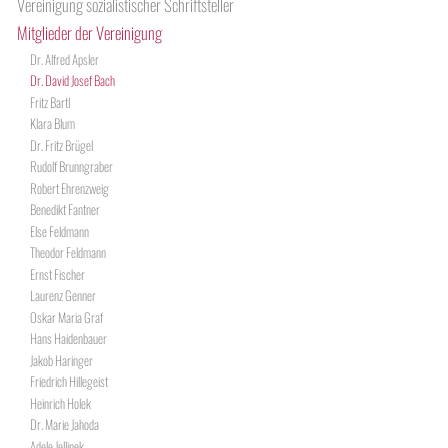
Vereinigung sozialistischer Schriftsteller
Mitglieder der Vereinigung
Dr. Alfred Apsler
Dr. David Josef Bach
Fritz Bartl
Klara Blum
Dr. Fritz Brügel
Rudolf Brunngraber
Robert Ehrenzweig
Benedikt Fantner
Else Feldmann
Theodor Feldmann
Ernst Fischer
Laurenz Genner
Oskar Maria Graf
Hans Haidenbauer
Jakob Haringer
Friedrich Hillegeist
Heinrich Holek
Dr. Marie Jahoda
Adele Jellinek