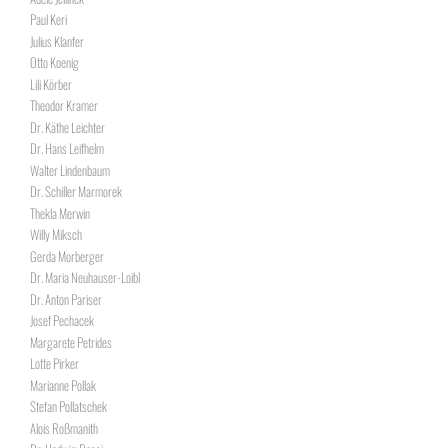
Paul Keri
Julius Klanfer
Otto Koenig
Lili Körber
Theodor Kramer
Dr. Käthe Leichter
Dr. Hans Leifhelm
Walter Lindenbaum
Dr. Schiller Marmorek
Thekla Merwin
Willy Miksch
Gerda Morberger
Dr. Maria Neuhauser-Loibl
Dr. Anton Pariser
Josef Pechacek
Margarete Petrides
Lotte Pirker
Marianne Pollak
Stefan Pollatschek
Alois Roßmanith