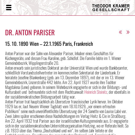
Theodor
Menü
Kramer
Gesellschaft
«
»
DR. ANTON PARISER
15. 10. 1890 Wien – 22.1.1965 Paris, Frankreich
Anton Pariser war der Sohn von Alexander Pariser, Inhaber eines Geschäftes für
Küchengeräte, und dessen Frau Karoline, geb. Schidlof. Die Familie lebte im 1. Wiener
Gemeindebezirk, Wipplingerstraße 20.
Anton erwarb sein juristisches Doktorat an der Universität Wien und wurde Bankbeamter,
schließlich Vorstandsstellvertreter im kommerziellen Sekretariat der Länderbank. Er
heiratete Josefine Blankenberg (geb. am 13. Dezember 1897), mit der er im 13. Wiener
Gemeindebezirk, Linzerstraße 442 lebte. Am 22. April 1927 wurde ihre Tochter
Magdalena (Lene) geboren. In seinem Wohnbezirk engagierte er sich in der Bildungs- und
Kulturabeit und befreundete sich mit dem Rechtsanwalt
Heinrich Steinitz
, der ebenfalls in
der sozialdemokratischen Bildungsarbeit tätig war.
Anton Pariser trat hauptsächlich als Übersetzer französischer Lyrik hervor. Im Oktober
1929 las er, laut Neuem Wiener Tagblatt vom 18.10.1929, „vor einem erfreuten
Publikum“ seine noch unveröffentlichte Übersetzung der 24 Sonette von Louise Labé vor.
Zwei Jahre später erschienen diese Nachdichtungen im Verlag Heitz & Cie in Straßburg.
Am 22. April 1932 trat Pariser aus der israelitischen Kultusgemeinde aus. Er engagierte
sich in der sozialdemokratischen Unterrichtsorganisation Hietzing, wo er Referate hielt. So
z.B. 1933 über das Thema „Deutschland und wir“. Im selben Jahr leitete er die