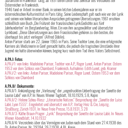
Sozialisten in Frankreich“ tätig, ab 1951 deren Leiter und Sekretär des Verbandes der
Österreicher in Frankreich.
1946 fand er Arbeit in einer Bank, in seinen letzten Lebensjahren war er im
österreichischen Kulturinstitut in Paris tätig. Seine Leidenschaft galt nach wie vor der Lyrik
und seinen von hohen literarischen Ansprüchen getragenen Übersetzungen. 1961 erschien
schließlich sein Buch „Die Frühzeit der französischen Lyrik.Gedichte aus fünf
Jahrhunderten“ im Berglandverlag, Wien. Ein von ihm ausgewählter und übersetzter
Lyrikband. „Diese Übersetzungen aus dem Französischen gehören zu den besten, die
überhaupt bis jetzt vorliegen“ (Alfred Döblin).
Anton Pariser starb am 22. Jänner 1965 in Paris. Seine Tochter Lene, die eine erfolgreiche
Karriere als Medizinerin in Genf gemacht hatte, die jedoch die tragischen Umstände ihrer
Jugend nie hatte überwinden können, beging kurz nach dem Tod ihres Vaters Selbstmord.
A.PA.I: Fotos
:
A.PA.I/1: von links: Madeleine Pariser, Tochter von A.P., Roger Lunet, Anton Pariser. Ostern
1953 vor dem Schloss von Chambord, Frankreich. Aufnahme: Edith Lunet, geb. Kramer
A.PA.I/2: von links: Anton Pariser, Madeleine Pariser, Roger Lunet. Ostern 1953 vor dem
Schloss von Chambord
A.PA.II/: Dokumente:
A.PA.II/1: Ankündigung der „Vorlesung“ der „ungedruckten Uebertragung der Sonette der
Louise Labé“ von A.P. In: Neues Wiener Tagblatt, 18.10.1929, S 8, Kopie
A.PA.II/2: Helene Scheu-Riesz: „Literarische Notizen.“ Besprechung der „Sonette der Luise
Labè. Lyon 1555“. Eingeleitet und übersetzt von A.P.. Verlag Heiz & Cie, Leipzig,
Straßburg, Zürich 1931. In: Neue Freie Presse, 15.8.1931, S 28
A.PA.II/3: Käthe Braun-Prager: „Lyrik.“ Besprechung der Sonette der Louise Labè. In: Neues
Wiener Abendblatt, 14.10.1932
A.PA.II/4: Verzeichnis über das Vermögen von Juden nach dem Stand vom 27.4.1938 des
Dr. Anton Pariser. Nr. 29284. 26.7.1938, 4 Bl., Kopie