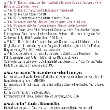
A.PA.IV/14: Ronsard: Sonett, auf dem Totenbett entstanden. Ronsard: Aus dem zweiten
Buche der „Sonette für Helene“
A.PA.IV/15: Ronsard: An Cassandra. D’Aubergnè: Abendgebet
A.PA.IV/16: Mathurin Règnier: Sonett
A.PA.IV/17: Clèment Marot: der hundertdreissigste Psalm
A.PA.IV/18: Charles d’Orléans: Ballade. Clément Marot: Vom Ja und Nein
A.PA.IV/19: Charles d’Orléan: Roneau. Chancon. Clément Marot: Achtzeiler
A.PA.IV/20: Rainer Maria Rilke: Einsamkeit. Gedicht. Aus dem französischen Original
übertragen von Anton Pariser. In: das silberboot. Zeitschrift für Literatur. Hg. von Ernst
Schönwiese. II. Jg., Heft 9, Weihnachten 1946, Kopie
A.PA.IV/21: Die Frühzeit der französischen Lyrik. Gedichte aus fünf Jahrhunderten im
Originaltext und in deutscher Sprache. Ausgewählt und übertragen von Anton Pariser.
Berglandverlag, Wien 1961. Kopie des Nachwortes.
A.PA.IV/22: Der Arbeiter von heute. In: Die Zukunft. Sozialistische Monatsschrift für
Politik, Wirtschaft und Kultur. Heft 2, Februar 1962, 2. Bl., Kopie
Sonette der Louise Labè. Lyon 1555. Eingeleitet und übersetzt von Anton Pariser. Verlag
Heitz & Cie, Leipzig, Straßburg, Zürich 1931
A.PA.V: Spurensuche / Korrespondenz von Herbert Exenberger:
Korrespondenz mit Walter Fischer, Paris, der mit Anton Pariser befreundet war, über die
französische Emigration. 1991-1998
Korrespondenz mit Paul Pasteur, Universitè de Rouen, Centre d’Recherches Autrichiennes,
2002
Korrepondenz mit Christa Scheuer, 2003
Korrespondenz mit Hanna Papanek, Harvard University, USA, 1996
A.PA.VI: Quellen / Literatur / Dokumentation:
Herbert Exenberger: Dr. Anton Pariser – der sozialdemokratischen Kultur- und