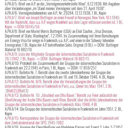
A.PA.II/5: Brief von A.P. an die „Vermögensverkehrstelle Wien“. 6.12.1938. Mit Angaben
über Veränderungen „im Stand meines Vermögens seit dem 27. April 1938“.
A.PA.II/6: Vermögensbekenntnis von A.P., Nr. 29284, 12.12.1938, 1 Bl., Kopie
A.PA.II/7: Brief von Joseph Buttinger an einen Freund in Norwegen, New York, 10.1.1940.
Mit der Nachricht, dass u.a. A.P. wegen Krankheit aus dem Lager entlassen worden ist. 1 Bl.,
Kopie >> DÖW:16145/56
A.PA.II/8: Brief von Muriel Morris Buttinger (USA) an Eliot Coulter, „Visa Division,
Department of State, Washington“, 7.2.1941. Im Zusammenhang mit ihren Bemühungen
um Emergy Visa für einige in Frankreich, u.a. A.P., und einen in der Schweiz lebenden
Emmigraten. 1 Bl., Kopie der A.P. betreffenden Seite. Original (9 Bl.) >> DÖW: Buttinger
Material 18 882/10
A.PA.II/9: Liste der Mitglieder Gruppe der österreichischen Sozialisten in Frankreich
26.1.1942, 1 Bl., Kopie. >> DÖW: Buttinger Material 18 882/15
A.PA.II/10: Protokoll der Zusammenkunft der Gruppe der österreichischen Sozialisten in
Frankreich am 22.2.1945 in Paris, 1 Bl., Kopie. >> DÖW: 17 859/257
A.PA.II/11: Bulletin Nr. 7. Bericht über die zweite Jahreskonferenz der Gruppe der
österreichischen Sozialisten in Frankreich am 18. und 19. Oktober 1946. 4. Bl., Kopie
A.PA.II/12: Bulletin Nr. 8/9: Bericht über die Veranstaltungen der Gruppe der
österreichischen Sozialisten in Frankreich in Paris, u.a., Jänner bis März 1947, 2 Bl.
[Blatt2]
[Blatt3]
A.PA.II/13: Bulletin Nr. 10: „Abschied von Otto Bauer.“ Bericht zur Feier anlässlich der
Überführung der Asche Otto Bauers nach Wien. Bericht über die dritte Jahreskonferenz der
Gruppe der österreichischen Sozialisten in Frankreich. März 1948, 4 Bl.
A.PA.II/14: Die Gruppe der österreichischen Sozialisten in Frankreich im Jahre 1951. 2. Bl.,
Kopie
A.PA.II/15: Korrespondenz der Gruppe der österreichischen Sozialisten in Frankreich mit
dem Zentralsekretariat der SPÖ, 1945-1962
A.PA.II/16: Anzeige der Eheschließung von Madeleine Pariser mit Ernest S. Lobe, 5.7.1957,