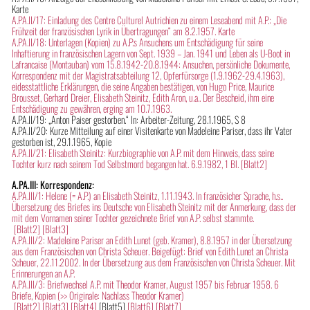
Karte
A.PA.II/17: Einladung des Centre Culturel Autrichien zu einem Leseabend mit A.P.: „Die
Frühzeit der französischen Lyrik in Übertragungen“ am 8.2.1957. Karte
A.PA.II/18: Unterlagen (Kopien) zu A.P.s Ansuchens um Entschädigung für seine
Inhaftierung in französischen Lagern von Sept. 1939 – Jan. 1941 und Leben als U-Boot in
Lafrancaise (Montauban) vom 15.8.1942-20.8.1944: Ansuchen, persönliche Dokumente,
Korrespondenz mit der Magistratsabteilung 12, Opferfürsorge (1.9.1962-29.4.1963),
eidesstattliche Erklärungen, die seine Angaben bestätigen, von Hugo Price, Maurice
Brousset, Gerhard Dreier, Elisabeth Steinitz, Edith Aron, u.a.. Der Bescheid, ihm eine
Entschädigung zu gewähren, erging am 10.7.1963.
A.PA.II/19: „Anton Paiser gestorben.“ In: Arbeiter-Zeitung, 28.1.1965, S 8
A.PA.II/20: Kurze Mitteilung auf einer Visitenkarte von Madeleine Pariser, dass ihr Vater
gestorben ist, 29.1.1965, Kopie
A.PA.II/21: Elisabeth Steinitz: Kurzbiographie von A.P. mit dem Hinweis, dass seine
Tochter kurz nach seinem Tod Selbstmord begangen hat. 6.9.1982, 1 Bl.
[Blatt2]
A.PA.III: Korrespondenz:
A.PA.III/1: Helene (= A.P.) an Elisabeth Steinitz, 1.11.1943. In französicher Sprache, h.s..
Übersetzung des Briefes ins Deutsche von Elisabeth Steinitz mit der Anmerkung, dass der
mit dem Vornamen seiner Tochter gezeichnete Brief von A.P. selbst stammte.
[Blatt2]
[Blatt3]
A.PA.III/2: Madeleine Pariser an Edith Lunet (geb. Kramer), 8.8.1957 in der Übersetzung
aus dem Französischen von Christa Scheuer. Beigefügt: Brief von Edith Lunet an Christa
Scheuer, 22.11.2002. In der Übersetzung aus dem Französischen von Christa Scheuer. Mit
Erinnerungen an A.P.
A.PA.III/3: Briefwechsel A.P. mit Theodor Kramer, August 1957 bis Februar 1958. 6
Briefe, Kopien (>> Originale: Nachlass Theodor Kramer)
[Blatt2]
[Blatt3]
[Blatt4]
[Blatt5]
[Blatt6]
[Blatt7]