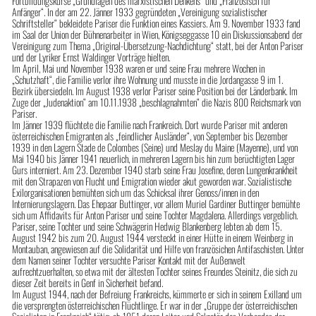
Fortbildungskurse „Grundlagen des marxistischen Denkens“ und „Französisch für
Anfänger“. In der am 22. Jänner 1933 gegründeten „Vereinigung sozialistischer
Schriftsteller“ bekleidete Pariser die Funktion eines Kassiers. Am 9. November 1933 fand
im Saal der Union der Bühnenarbeiter in Wien, Königseggasse 10 ein Diskussionsabend der
Vereinigung zum Thema „Original-Übersetzung-Nachdichtung“ statt, bei der Anton Pariser
und der Lyriker Ernst Waldinger Vorträge hielten.
Im April, Mai und November 1938 waren er und seine Frau mehrere Wochen in
„Schutzhaft“, die Familie verlor ihre Wohnung und musste in die Jordangasse 9 im 1.
Bezirk übersiedeln. Im August 1938 verlor Pariser seine Position bei der Länderbank. Im
Zuge der „Judenaktion“ am 10.11.1938 „beschlagnahmten“ die Nazis 800 Reichsmark von
Pariser.
Im Jänner 1939 flüchtete die Familie nach Frankreich. Dort wurde Pariser mit anderen
österreichischen Emigranten als „feindlicher Ausländer“, von September bis Dezember
1939 in den Lagern Stade de Colombes (Seine) und Meslay du Maine (Mayenne), und von
Mai 1940 bis Jänner 1941 neuerlich, in mehreren Lagern bis hin zum berüchtigten Lager
Gurs interniert. Am 23. Dezember 1940 starb seine Frau Josefine, deren Lungenkrankheit
mit den Strapazen von Flucht und Emigration wieder akut geworden war. Sozialistische
Exilorganisationen bemühten sich um das Schicksal ihrer Genoss/innen in den
Internierungslagern. Das Ehepaar Buttinger, vor allem Muriel Gardiner Buttinger bemühte
sich um Affidavits für Anton Pariser und seine Tochter Magdalena. Allerdings vergeblich.
Pariser, seine Tochter und seine Schwägerin Hedwig Blankenberg lebten ab dem 15.
August 1942 bis zum 20. August 1944 versteckt in einer Hütte in einem Weinberg in
Montauban, angewiesen auf die Solidarität und Hilfe von französichen Antifaschisten. Unter
dem Namen seiner Tochter versuchte Pariser Kontakt mit der Außenwelt
aufrechtzuerhalten, so etwa mit der ältesten Tochter seines Freundes Steinitz, die sich zu
dieser Zeit bereits in Genf in Sicherheit befand.
Im August 1944, nach der Befreiung Frankreichs, kümmerte er sich in seinem Exilland um
die versprengten österreichischen Flüchtlinge. Er war in der „Gruppe der österreichischen