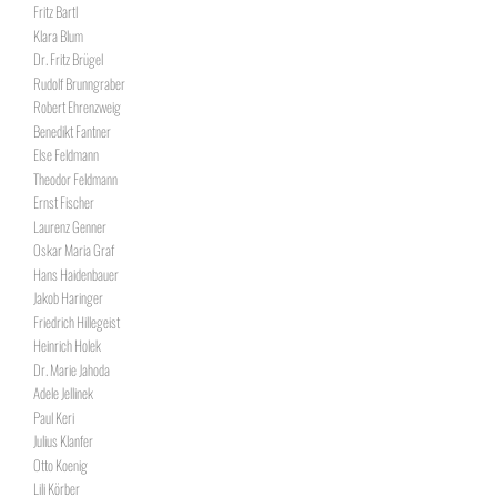
Fritz Bartl
Klara Blum
Dr. Fritz Brügel
Rudolf Brunngraber
Robert Ehrenzweig
Benedikt Fantner
Else Feldmann
Theodor Feldmann
Ernst Fischer
Laurenz Genner
Oskar Maria Graf
Hans Haidenbauer
Jakob Haringer
Friedrich Hillegeist
Heinrich Holek
Dr. Marie Jahoda
Adele Jellinek
Paul Keri
Julius Klanfer
Otto Koenig
Lili Körber