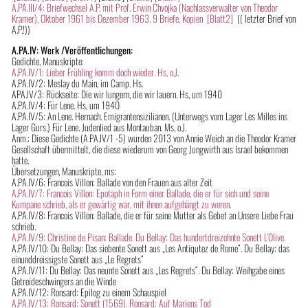
A.PA.III/4: Briefwechsel A.P. mit Prof. Erwin Chvojka (Nachlassverwalter von Theodor
Kramer), Oktober 1961 bis Dezember 1963. 9 Briefe, Kopien
[Blatt2]
(( letzter Brief von
A.P.!))
A.PA.IV: Werk /Veröffentlichungen:
Gedichte, Manuskripte:
A.PA.IV/1: Lieber Frühling komm doch wieder. Hs, o.J.
A.PA.IV/2: Meslay du Main, im Camp. Hs.
APA.IV/3: Rückseite: Die wir lungern, die wir lauern. Hs, um 1940
A.PA.IV/4: Für Lene. Hs, um 1940
A.PA.IV/5: An Lene. Hernach. Emigrantensizilianen. (Unterwegs vom Lager Les Milles ins
Lager Gurs.) Für Lene. Judenlied aus Montauban. Ms, o.J.
Anm.: Diese Gedichte (A.PA.IV/1 -5) wurden 2013 von Annie Weich an die Theodor Kramer
Gesellschaft übermittelt, die diese wiederum von Georg Jungwirth aus Israel bekommen
hatte.
Übersetzungen, Manuskripte, ms:
A.PA.IV/6: Francois Villon: Ballade von den Frauen aus alter Zeit
A.PA.IV/7: Francois Villon: Epotaph in Form einer Ballade, die er für sich und seine
Kumpane schrieb, als er gewärtig war, mit ihnen aufgehängt zu weren.
A.PA.IV/8: Francois Villon: Ballade, die er für seine Mutter als Gebet an Unsere Liebe Frau
schrieb.
A.PA.IV/9: Christine de Pisan: Ballade. Du Bellay: Das hundertdreizehnte Sonett L’Olive.
A.PA.IV/10: Du Bellay: Das siebente Sonett aus „Les Antiqutez de Rome“. Du Bellay: das
einunddreissigste Sonett aus „Le Regrets“
A.PA.IV/11: Du Bellay: Das neunte Sonett aus „Les Regrets“. Du Bellay: Weihgabe eines
Getreideschwingers an die Winde
A.PA.IV/12: Ronsard: Epilog zu einem Schauspiel
A.PA.IV/13: Ronsard: Sonett (1569). Ronsard: Auf Mariens Tod