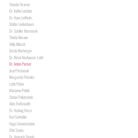
Theodor Kramer
Dr. Käthe Leichter
Dr. Hans Leifhelm
Walter Lindenbaum
Dr. Schiller Marmorek
Thekla Merwin
Willy Miksch
Gerda Morberger
Dr. Maria Neuhauser-Loibl
Dr. Anton Pariser
Josef Pechacek
Margarete Petrides
Lotte Pirker
Marianne Pollak
Stefan Pollatschek
Alois Roßmanith
Dr. Hedwig Rossi
Karl Schneller
Hugo Sonnenschein
Otto Soyka
Dr. Heinrich Steinitz