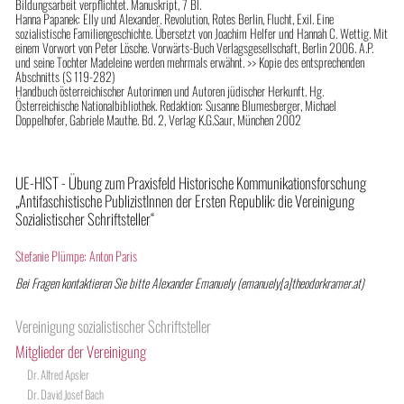
Bildungsarbeit verpflichtet. Manuskript, 7 Bl.
Hanna Papanek: Elly und Alexander. Revolution, Rotes Berlin, Flucht, Exil. Eine
sozialistische Familiengeschichte. Übersetzt von Joachim Helfer und Hannah C. Wettig. Mit
einem Vorwort von Peter Lösche. Vorwärts-Buch Verlagsgesellschaft, Berlin 2006. A.P.
und seine Tochter Madeleine werden mehrmals erwähnt. >> Kopie des entsprechenden
Abschnitts (S 119-282)
Handbuch österreichischer Autorinnen und Autoren jüdischer Herkunft. Hg.
Österreichische Nationalbibliothek. Redaktion: Susanne Blumesberger, Michael
Doppelhofer, Gabriele Mauthe. Bd. 2, Verlag K.G.Saur, München 2002
UE-HIST - Übung zum Praxisfeld Historische Kommunikationsforschung
„Antifaschistische PublizistInnen der Ersten Republik: die Vereinigung
Sozialistischer Schriftsteller“
Stefanie Plümpe: Anton Paris
Bei Fragen kontaktieren Sie bitte Alexander Emanuely (emanuely[a]theodorkramer.at)
Vereinigung sozialistischer Schriftsteller
Mitglieder der Vereinigung
Dr. Alfred Apsler
Dr. David Josef Bach