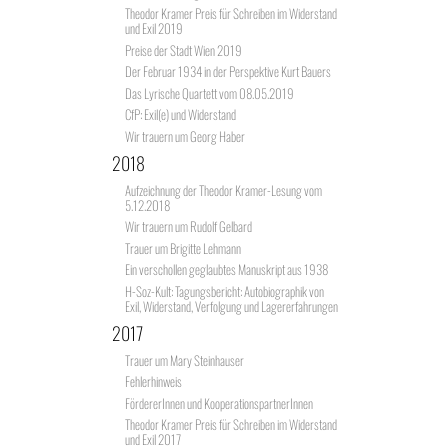
Theodor Kramer Preis für Schreiben im Widerstand
und Exil 2019
Preise der Stadt Wien 2019
Der Februar 1934 in der Perspektive Kurt Bauers
Das Lyrische Quartett vom 08.05.2019
CfP: Exil(e) und Widerstand
Wir trauern um Georg Haber
2018
Aufzeichnung der Theodor Kramer-Lesung vom
5.12.2018
Wir trauern um Rudolf Gelbard
Trauer um Brigitte Lehmann
Ein verschollen geglaubtes Manuskript aus 1938
H-Soz-Kult: Tagungsbericht: Autobiographik von
Exil, Widerstand, Verfolgung und Lagererfahrungen
2017
Trauer um Mary Steinhauser
Fehlerhinweis
FördererInnen und KooperationspartnerInnen
Theodor Kramer Preis für Schreiben im Widerstand
und Exil 2017