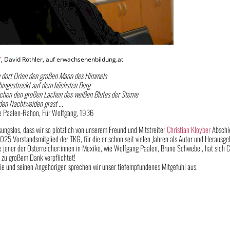
Y
, David Röthler, auf erwachsenenbildung.at
 dort Orion den großen Mann des Himmels
hingestreckt auf dem höchsten Berg
chen den großen Lachen des weißen Blutes der Sterne
den Nachtweiden grast ...
e Paalen-Rahon, Für Wolfgang, 1936
sungslos, dass wir so plötzlich von unserem Freund und Mitstreiter
Christian Kloyber
Abschi
2025 Vorstandsmitglied der TKG, für die er schon seit vielen Jahren als Autor und Herausgebe
 jener der Österreicher:innen in Mexiko, wie Wolfgang Paalen, Bruno Schwebel, hat sich C
 zu großem Dank verpflichtet!
ie und seinen Angehörigen sprechen wir unser tiefempfundenes Mitgefühl aus.