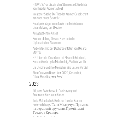
HINWEIS: "Für die, die ohne Stimme sind". Gedichte
von Theodor Kramer auf oe1
In eigener Sache: Die Theodor Kramer Gesellschaft
hat einen neuen Sekretär
NobelpreisträgerInnen fordern entschiedenere
Unterstützung der Ukraine
Aus gegebenem Anlass
Buchvorstellung Oksana Stavrou in der
Diplomatischen Akademie
Audiomitschnitt der Buchpräsentation von Oksana
Stavrou
NEU: literadio-Gespräche mit Elisabeth Frischauf,
Renate Welsh, Lydia Mischkulnig, Vladimir Vertlib
Die Ukraine und ihre Menschen sind uns ein Vorbild
Alles Gute zum Neuen Jahr 2024, Gesundheit,
Glück, Masel tov, מזל־טוב !
2023
40 Jahre Zwischenwelt: Danksagung und
Ansprache Konstantin Kaiser
Tanja Maljartschuk: Rede zur Theodor Kramer
Preisverleihung / Таня Малярчук: Промова
на церемонії вручення Премії імені
Теодора Крамера