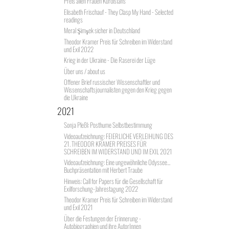
Preis allen Frauen Kurdistans
Elisabeth Frischauf - They Clasp My Hand - Selected
readings
Meral Şimşek sicher in Deutschland
Theodor Kramer Preis für Schreiben im Widerstand
und Exil 2022
Krieg in der Ukraine - Die Raserei der Lüge
Über uns / about us
Offener Brief russischer Wissenschaftler und
Wissenschaftsjournalisten gegen den Krieg gegen
die Ukraine
2021
Sonja Pleßl: Posthume Selbstbestimmung
Videoaufzeichnung: FEIERLICHE VERLEIHUNG DES
21. THEODOR KRAMER PREISES FÜR
SCHREIBEN IM WIDERSTAND UND IM EXIL 2021
Videoaufzeichnung: Eine ungewöhnliche Odyssee...
Buchpräsentation mit Herbert Traube
Hinweis: Call for Papers für die Gesellschaft für
Exilforschung-Jahrestagung 2022
Theodor Kramer Preis für Schreiben im Widerstand
und Exil 2021
Über die Festungen der Erinnerung -
Autobiographien und ihre AutorInnen