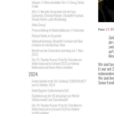
Hinweis /// Menschenbilder Oe1 /// Georg Stefan
Troller
NEU /// literadio-Gespräche mit mit Iryna
Sazhynska, Christian Kloyber, Elisabeth Frischauf,
Renate Welsh, Lydia Mischkulnig
Adieu Georg!
Foto:
CC B
Preisverleihung in Niederhollabrunn /// Eindrücke
Richard Weihs im Gespräch
Sieh
Videoaufzeichnung: Elisabeth Frischauf und Sibyl
der 
Urbancic im Literaturhaus Wien
zwis
Bericht von der Generalversammlung am 7. März
auf 
2025
Alic
Der 25. Theodor Kramer Preis für Schreiben im
Widerstand und im Exil wird 2025 an Hellmut
Wir sind fas
Butterweck und Alexia Weiss verliehen
Er war seit 
insbesondere
2024
Wir sind ihm
Evelyn Adunka in der Oe1 Sendung "LEBENSKUNST"
Seiner Famil
vom 6. Oktober 2024
Nahid Bagheri-Goldschmied ist tot!
Digitalisierung der 40 Jahrgänge von "Mit der
Ziehharmonika" und "Zwischenwelt"
Der 24. Theodor Kramer Preis für Schreiben im
Widerstand und im Exil wird 2024 an Vladimir
Vertlib verliehen