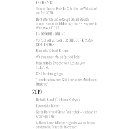
ERICH HACKL
Theodor Kramer Preis für Schreiben im Widerstand
und Exil 2020
Der Historiker und Zeitzeuge Gerald Stourzh
erinnert sich an die letzten Tage des NS-Regimes in
Wien im April 1945
EIN DRÖHNEN ONLINE
VORSCHAU VERLAG DER THEODOR KRAMER
GESELLSCHAFT
Bernardis-Schmid-Kaserne
Wir trauern um Margit Bartfeld-Feller!
Mitschnitt der Zwischenwelt-Lesung vom
15.1.2020
CfP Internierungslager
"Die unterschlagenen Geheimnisse der Milchfrau in
Ottakring"
2019
Du holde Kunst (Ö1): Tamar Radzyner
Konvent der Bücher
Gerda Hoffer und Stefan Pollatschek – Nachlass im
Archiv der TKG
Antisemitismus ist keine Frage der Wahrnehmung,
sondern eine Frage der Interessen