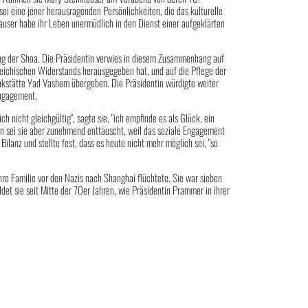
ei eine jener herausragenden Persönlichkeiten, die das kulturelle
auser habe ihr Leben unermüdlich in den Dienst einer aufgeklärten
ng der Shoa. Die Präsidentin verwies in diesem Zusammenhang auf
eichischen Widerstands herausgegeben hat, und auf die Pflege der
enkstätte Yad Vashem übergeben. Die Präsidentin würdigte weiter
Engagement.
 nicht gleichgültig", sagte sie, "ich empfinde es als Glück, ein
en sei sie aber zunehmend enttäuscht, weil das soziale Engagement
anz und stellte fest, dass es heute nicht mehr möglich sei, "so
hre Familie vor den Nazis nach Shanghai flüchtete. Sie war sieben
ldet sie seit Mitte der 70er Jahren, wie Präsidentin Prammer in ihrer