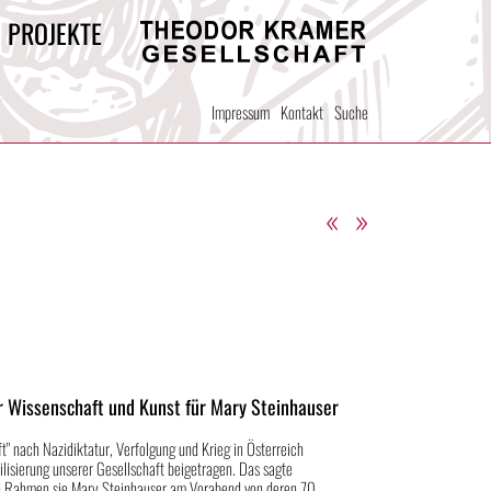
/ PROJEKTE
Theodor
Kramer
Impressum
Kontakt
Suche
Gesellschaft
«
»
r Wissenschaft und Kunst für Mary Steinhauser
" nach Nazidiktatur, Verfolgung und Krieg in Österreich
ilisierung unserer Gesellschaft beigetragen. Das sagte
ren Rahmen sie Mary Steinhauser am Vorabend von deren 70.