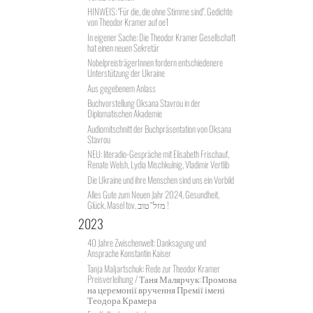
HINWEIS: "Für die, die ohne Stimme sind". Gedichte
von Theodor Kramer auf oe1
In eigener Sache: Die Theodor Kramer Gesellschaft
hat einen neuen Sekretär
NobelpreisträgerInnen fordern entschiedenere
Unterstützung der Ukraine
Aus gegebenem Anlass
Buchvorstellung Oksana Stavrou in der
Diplomatischen Akademie
Audiomitschnitt der Buchpräsentation von Oksana
Stavrou
NEU: literadio-Gespräche mit Elisabeth Frischauf,
Renate Welsh, Lydia Mischkulnig, Vladimir Vertlib
Die Ukraine und ihre Menschen sind uns ein Vorbild
Alles Gute zum Neuen Jahr 2024, Gesundheit,
Glück, Masel tov, מזל־טוב !
2023
40 Jahre Zwischenwelt: Danksagung und
Ansprache Konstantin Kaiser
Tanja Maljartschuk: Rede zur Theodor Kramer
Preisverleihung / Таня Малярчук: Промова
на церемонії вручення Премії імені
Теодора Крамера