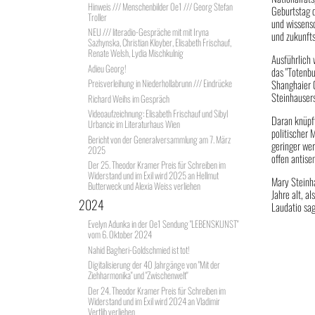
Hinweis /// Menschenbilder Oe1 /// Georg Stefan
Geburtstag d
Troller
und wissensc
NEU /// literadio-Gespräche mit mit Iryna
und zukunfts
Sazhynska, Christian Kloyber, Elisabeth Frischauf,
Renate Welsh, Lydia Mischkulnig
Ausführlich
Adieu Georg!
das "Totenb
Preisverleihung in Niederhollabrunn /// Eindrücke
Shanghaier G
Steinhauser
Richard Weihs im Gespräch
Videoaufzeichnung: Elisabeth Frischauf und Sibyl
Daran knüpft
Urbancic im Literaturhaus Wien
politischer 
Bericht von der Generalversammlung am 7. März
geringer wer
2025
offen antise
Der 25. Theodor Kramer Preis für Schreiben im
Widerstand und im Exil wird 2025 an Hellmut
Mary Steinha
Butterweck und Alexia Weiss verliehen
Jahre alt, a
2024
Laudatio sag
Evelyn Adunka in der Oe1 Sendung "LEBENSKUNST"
vom 6. Oktober 2024
Nahid Bagheri-Goldschmied ist tot!
Digitalisierung der 40 Jahrgänge von "Mit der
Ziehharmonika" und "Zwischenwelt"
Der 24. Theodor Kramer Preis für Schreiben im
Widerstand und im Exil wird 2024 an Vladimir
Vertlib verliehen