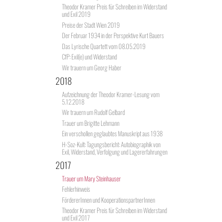
Theodor Kramer Preis für Schreiben im Widerstand
und Exil 2019
Preise der Stadt Wien 2019
Der Februar 1934 in der Perspektive Kurt Bauers
Das Lyrische Quartett vom 08.05.2019
CfP: Exil(e) und Widerstand
Wir trauern um Georg Haber
2018
Aufzeichnung der Theodor Kramer-Lesung vom
5.12.2018
Wir trauern um Rudolf Gelbard
Trauer um Brigitte Lehmann
Ein verschollen geglaubtes Manuskript aus 1938
H-Soz-Kult: Tagungsbericht: Autobiographik von
Exil, Widerstand, Verfolgung und Lagererfahrungen
2017
Trauer um Mary Steinhauser
Fehlerhinweis
FördererInnen und KooperationspartnerInnen
Theodor Kramer Preis für Schreiben im Widerstand
und Exil 2017