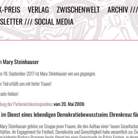
K-PREIS
VERLAG
ZWISCHENWELT
ARCHIV //
SLETTER /// SOCIAL MEDIA
m Mary Steinhauser
s 18. September 2017 ist Mary Steinhauser von uns gegangen.
er Tod erfüllt uns mit tiefer Trauer!
 sehr fehlen!
dung der Parlamentskorrespondenz
vom 20. Mai 2008:
n im Dienst eines lebendigen Demokratiebewusstseins Ehrenkreuz fü
Mary Steinhauser gehöre zur Gruppe jener Frauen, die den Aufbau einer "neuen Gesellschaft
hätten, ihr Engagement für Freiheit, Demokratie und Gerechtigkeit habe wesentlich zur Ziv
spräsidentin Barbara Prammer heute Abend bei einer Feierstunde im Palais Epstein, in de