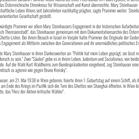
as Österreichische Ehrenkreuz für Wissenschaft und Kunst überreichte. Mary Steinhauser s
haftliche Leben Wiens seit Jahrzehnten nachhaltig prägten, sagte Prammer weiter. Steinh
orientierten Gesellschaft gestellt.
 würdigte Prammer vor allem Mary Steinhausers Engagement in der historischen Aufarbeitu
uch Theresienstadt", das Steinhauser gemeinsam mit dem Dokumentationsarchiv des Österr
hetto-Listen. Bei ihrem Besuch in Israel im Vorjahr hatte Prammer die Originale der Ged
s Engagement als Mittlerin zwischen den Generationen und ihr unermüdliches politisches 
e Mary Steinhauser in ihren Dankesworten an: "Politik hat mein Leben geprägt, sie lässt mich
Mensch zu sein." Zwei "Säulen" gebe es in ihrem Leben, Judentum und Sozialismus; von beid
de. Auf die Wahl Kurt Waldheims zum Bundespräsidenten eingehend, zog Steinhauser eine Bil
mitisch zu agieren wie gegen Bruno Kreisky".
user, am 21. Mai 1938 in Wien geboren, feierte ihren 1. Geburtstag auf einem Schiff, als i
ls am Ende des Kriegs im Pazifik sich die Tore des Ghettos von Shanghai öffneten. In Wien bi
te, das "Herz der Aktion kritische Wähler".