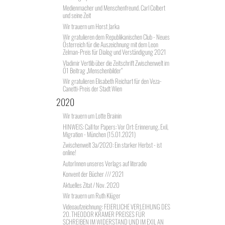
Medienmacher und Menschenfreund. Carl Colbert
und seine Zeit
Wir trauern um Horst Jarka
Wir gratulieren dem Republikanischen Club - Neues
Österreich für die Auszeichnung mit dem Leon
Zelman-Preis für Dialog und Verständigung 2021
Vladimir Vertlib über die Zeitschrift Zwischenwelt im
Ö1 Beitrag „Menschenbilder“
Wir gratulieren Elisabeth Reichart für den Veza-
Canetti-Preis der Stadt Wien
2020
Wir trauern um Lotte Brainin
HINWEIS: Call for Papers: Vor Ort: Erinnerung, Exil,
Migration - München (15.01.2021)
Zwischenwelt 3a/2020: Ein starker Herbst - ist
online!
AutorInnen unseres Verlags auf literadio
Konvent der Bücher /// 2021
Aktuelles Zitat / Nov. 2020
Wir trauern um Ruth Klüger
Videoaufzeichnung: FEIERLICHE VERLEIHUNG DES
20. THEODOR KRAMER PREISES FÜR
SCHREIBEN IM WIDERSTAND UND IM EXIL AN