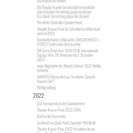
Eva Kollisch verstorben
Die Theodor Kramer Gesellschaft verurteilt den
islamistischen Terrorkrieg gegen Israel und
Russlands Terrorkrieg gegen die Ukraine!
Herzlichen Dank allen SpenderInnen!
Theodor Kramer Preis für Schreiben im Widerstand
und Exil 2023
Konstantin Kaisers Editorial für ZWISCHENWELT 1-
2/2023: Contre nous de la tyrannie
CfP: Exil in Österreich: 1918-1938. Internationale
Tagung, Wien, 29. November bis 1. Dezember
2023
oeaw: Biographie des Monats Februar 2023: Melitta
Urbancic
HINWEIS: Obonya liest aus "In welcher Sprache
träumen Sie?"
Richtigstellung
2022
Das Verstummen in der Saunakammer
Theodor Kramer Preis 2022: ESRA
Brief an die Documenta
Grußwort von Deniz Yücel, Sprecher PEN Berlin
Theodor Kramer Preis 2022: Ich widme diesen