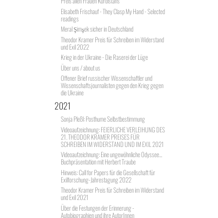
Preis allen Frauen Kurdistans
Elisabeth Frischauf - They Clasp My Hand - Selected
readings
Meral Şimşek sicher in Deutschland
Theodor Kramer Preis für Schreiben im Widerstand
und Exil 2022
Krieg in der Ukraine - Die Raserei der Lüge
Über uns / about us
Offener Brief russischer Wissenschaftler und
Wissenschaftsjournalisten gegen den Krieg gegen
die Ukraine
2021
Sonja Pleßl: Posthume Selbstbestimmung
Videoaufzeichnung: FEIERLICHE VERLEIHUNG DES
21. THEODOR KRAMER PREISES FÜR
SCHREIBEN IM WIDERSTAND UND IM EXIL 2021
Videoaufzeichnung: Eine ungewöhnliche Odyssee...
Buchpräsentation mit Herbert Traube
Hinweis: Call for Papers für die Gesellschaft für
Exilforschung-Jahrestagung 2022
Theodor Kramer Preis für Schreiben im Widerstand
und Exil 2021
Über die Festungen der Erinnerung -
Autobiographien und ihre AutorInnen