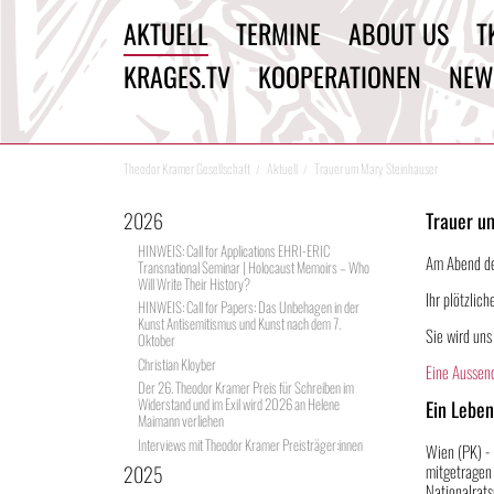
AKTUELL
TERMINE
ABOUT US
T
KRAGES.TV
KOOPERATIONEN
NEW
Theodor Kramer Gesellschaft
Aktuell
Trauer um Mary Steinhauser
2026
Trauer u
HINWEIS: Call for Applications EHRI-ERIC
Am Abend de
Transnational Seminar | Holocaust Memoirs – Who
Will Write Their History?
Ihr plötzlich
HINWEIS: Call for Papers: Das Unbehagen in der
Kunst Antisemitismus und Kunst nach dem 7.
Sie wird uns
Oktober
Christian Kloyber
Eine Aussen
Der 26. Theodor Kramer Preis für Schreiben im
Widerstand und im Exil wird 2026 an Helene
Ein Lebe
Maimann verliehen
Interviews mit Theodor Kramer Preisträger:innen
Wien (PK) - 
mitgetragen 
2025
Nationalrat