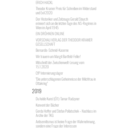
ERICH HACKL
Theodor Kramer Preis für Schreiben im Widerstand
und Exil 2020
Der Historiker und Zeitzeuge Gerald Stourzh
erinnert sich an die letzten Tage des NS-Regimes in
Wien im April 1945
EIN DRÖHNEN ONLINE
VORSCHAU VERLAG DER THEODOR KRAMER
GESELLSCHAFT
Bernardis-Schmid-Kaserne
Wir trauern um Margit Bartfeld-Feller!
Mitschnitt der Zwischenwelt-Lesung vom
15.1.2020
CfP Internierungslager
"Die unterschlagenen Geheimnisse der Milchfrau in
Ottakring"
2019
Du holde Kunst (Ö1): Tamar Radzyner
Konvent der Bücher
Gerda Hoffer und Stefan Pollatschek – Nachlass im
Archiv der TKG
Antisemitismus ist keine Frage der Wahrnehmung,
sondern eine Frage der Interessen