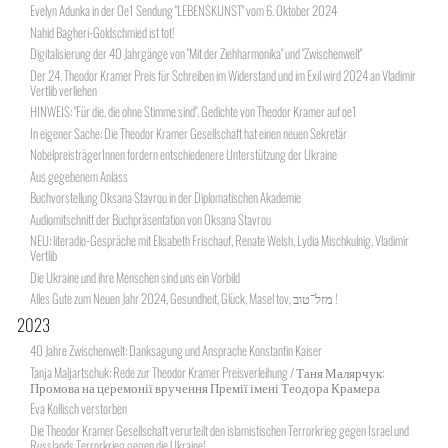
Evelyn Adunka in der Oe1 Sendung "LEBENSKUNST" vom 6. Oktober 2024
Nahid Bagheri-Goldschmied ist tot!
Digitalisierung der 40 Jahrgänge von "Mit der Ziehharmonika" und "Zwischenwelt"
Der 24. Theodor Kramer Preis für Schreiben im Widerstand und im Exil wird 2024 an Vladimir
Vertlib verliehen
HINWEIS: "Für die, die ohne Stimme sind". Gedichte von Theodor Kramer auf oe1
In eigener Sache: Die Theodor Kramer Gesellschaft hat einen neuen Sekretär
NobelpreisträgerInnen fordern entschiedenere Unterstützung der Ukraine
Aus gegebenem Anlass
Buchvorstellung Oksana Stavrou in der Diplomatischen Akademie
Audiomitschnitt der Buchpräsentation von Oksana Stavrou
NEU: literadio-Gespräche mit Elisabeth Frischauf, Renate Welsh, Lydia Mischkulnig, Vladimir
Vertlib
Die Ukraine und ihre Menschen sind uns ein Vorbild
Alles Gute zum Neuen Jahr 2024, Gesundheit, Glück, Masel tov, מזל־טוב !
2023
40 Jahre Zwischenwelt: Danksagung und Ansprache Konstantin Kaiser
Tanja Maljartschuk: Rede zur Theodor Kramer Preisverleihung / Таня Малярчук:
Промова на церемонії вручення Премії імені Теодора Крамера
Eva Kollisch verstorben
Die Theodor Kramer Gesellschaft verurteilt den islamistischen Terrorkrieg gegen Israel und
Russlands Terrorkrieg gegen die Ukraine!