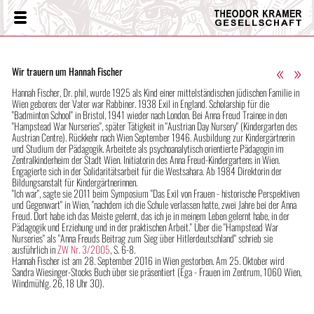
Theodor
Menü
Kramer
Gesellschaft
«
»
Wir trauern um Hannah Fischer
Hannah Fischer, Dr. phil, wurde 1925 als Kind einer mittelständischen jüdischen Familie in
Wien geboren; der Vater war Rabbiner. 1938 Exil in England. Scholarship für die
"Badminton School" in Bristol, 1941 wieder nach London. Bei Anna Freud Trainee in den
"Hampstead War Nurseries", später Tätigkeit in "Austrian Day Nursery" (Kindergarten des
Austrian Centre). Rückkehr nach Wien September 1946. Ausbildung zur Kindergärtnerin
und Studium der Pädagogik. Arbeitete als psychoanalytisch orientierte Pädagogin im
Zentralkinderheim der Stadt Wien. Initiatorin des Anna Freud-Kindergartens in Wien.
Engagierte sich in der Solidaritätsarbeit für die Westsahara. Ab 1984 Direktorin der
Bildungsanstalt für Kindergärtnerinnen.
"Ich war", sagte sie 2011 beim Symposium "Das Exil von Frauen - historische Perspektiven
und Gegenwart" in Wien, "nachdem ich die Schule verlassen hatte, zwei Jahre bei der Anna
Freud. Dort habe ich das Meiste gelernt, das ich je in meinem Leben gelernt habe, in der
Pädagogik und Erziehung und in der praktischen Arbeit." Über die "Hampstead War
Nurseries" als "Anna Freuds Beitrag zum Sieg über Hitlerdeutschland" schrieb sie
ausführlich in
ZW Nr. 3/2005
, S. 6-8.
Hannah Fischer ist am 28. September 2016 in Wien gestorben. Am 25. Oktober wird
Sandra Wiesinger-Stocks Buch über sie präsentiert (Ega - Frauen im Zentrum, 1060 Wien,
Windmühlg. 26, 18 Uhr 30).