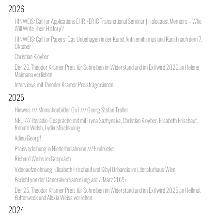
2026
HINWEIS: Call for Applications EHRI-ERIC Transnational Seminar | Holocaust Memoirs – Who
Will Write Their History?
HINWEIS: Call for Papers: Das Unbehagen in der Kunst Antisemitismus und Kunst nach dem 7.
Oktober
Christian Kloyber
Der 26. Theodor Kramer Preis für Schreiben im Widerstand und im Exil wird 2026 an Helene
Maimann verliehen
Interviews mit Theodor Kramer Preisträger:innen
2025
Hinweis /// Menschenbilder Oe1 /// Georg Stefan Troller
NEU /// literadio-Gespräche mit mit Iryna Sazhynska, Christian Kloyber, Elisabeth Frischauf,
Renate Welsh, Lydia Mischkulnig
Adieu Georg!
Preisverleihung in Niederhollabrunn /// Eindrücke
Richard Weihs im Gespräch
Videoaufzeichnung: Elisabeth Frischauf und Sibyl Urbancic im Literaturhaus Wien
Bericht von der Generalversammlung am 7. März 2025
Der 25. Theodor Kramer Preis für Schreiben im Widerstand und im Exil wird 2025 an Hellmut
Butterweck und Alexia Weiss verliehen
2024