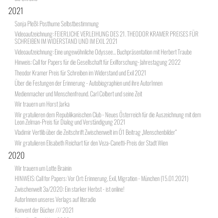
2021
Sonja Pleßl: Posthume Selbstbestimmung
Videoaufzeichnung: FEIERLICHE VERLEIHUNG DES 21. THEODOR KRAMER PREISES FÜR
SCHREIBEN IM WIDERSTAND UND IM EXIL 2021
Videoaufzeichnung: Eine ungewöhnliche Odyssee... Buchpräsentation mit Herbert Traube
Hinweis: Call for Papers für die Gesellschaft für Exilforschung-Jahrestagung 2022
Theodor Kramer Preis für Schreiben im Widerstand und Exil 2021
Über die Festungen der Erinnerung - Autobiographien und ihre AutorInnen
Medienmacher und Menschenfreund. Carl Colbert und seine Zeit
Wir trauern um Horst Jarka
Wir gratulieren dem Republikanischen Club - Neues Österreich für die Auszeichnung mit dem
Leon Zelman-Preis für Dialog und Verständigung 2021
Vladimir Vertlib über die Zeitschrift Zwischenwelt im Ö1 Beitrag „Menschenbilder“
Wir gratulieren Elisabeth Reichart für den Veza-Canetti-Preis der Stadt Wien
2020
Wir trauern um Lotte Brainin
HINWEIS: Call for Papers: Vor Ort: Erinnerung, Exil, Migration - München (15.01.2021)
Zwischenwelt 3a/2020: Ein starker Herbst - ist online!
AutorInnen unseres Verlags auf literadio
Konvent der Bücher /// 2021