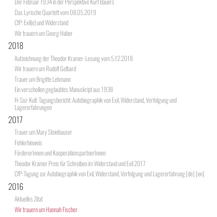
Der Februar 1934 in der Perspektive Kurt Bauers
Das Lyrische Quartett vom 08.05.2019
CfP: Exil(e) und Widerstand
Wir trauern um Georg Haber
2018
Aufzeichnung der Theodor Kramer-Lesung vom 5.12.2018
Wir trauern um Rudolf Gelbard
Trauer um Brigitte Lehmann
Ein verschollen geglaubtes Manuskript aus 1938
H-Soz-Kult: Tagungsbericht: Autobiographik von Exil, Widerstand, Verfolgung und
Lagererfahrungen
2017
Trauer um Mary Steinhauser
Fehlerhinweis
FördererInnen und KooperationspartnerInnen
Theodor Kramer Preis für Schreiben im Widerstand und Exil 2017
CfP: Tagung zur Autobiographik von Exil, Widerstand, Verfolgung und Lagererfahrung [de] [en]
2016
Aktuelles Zitat
Wir trauern um Hannah Fischer