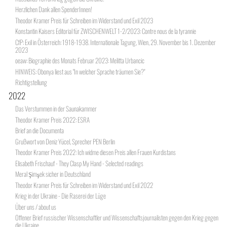
Herzlichen Dank allen SpenderInnen!
Theodor Kramer Preis für Schreiben im Widerstand und Exil 2023
Konstantin Kaisers Editorial für ZWISCHENWELT 1-2/2023: Contre nous de la tyrannie
CfP: Exil in Österreich: 1918-1938. Internationale Tagung, Wien, 29. November bis 1. Dezember
2023
oeaw: Biographie des Monats Februar 2023: Melitta Urbancic
HINWEIS: Obonya liest aus "In welcher Sprache träumen Sie?"
Richtigstellung
2022
Das Verstummen in der Saunakammer
Theodor Kramer Preis 2022: ESRA
Brief an die Documenta
Grußwort von Deniz Yücel, Sprecher PEN Berlin
Theodor Kramer Preis 2022: Ich widme diesen Preis allen Frauen Kurdistans
Elisabeth Frischauf - They Clasp My Hand - Selected readings
Meral Şimşek sicher in Deutschland
Theodor Kramer Preis für Schreiben im Widerstand und Exil 2022
Krieg in der Ukraine - Die Raserei der Lüge
Über uns / about us
Offener Brief russischer Wissenschaftler und Wissenschaftsjournalisten gegen den Krieg gegen
die Ukraine