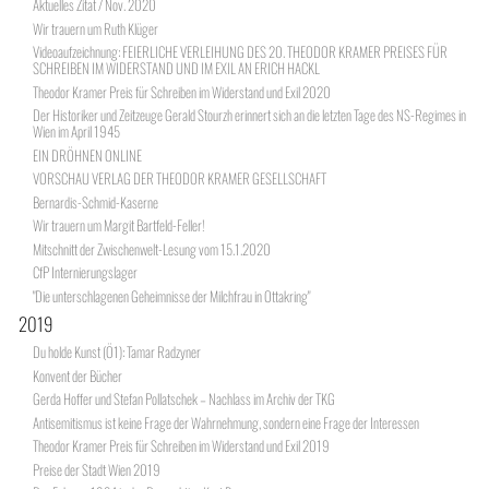
Aktuelles Zitat / Nov. 2020
Wir trauern um Ruth Klüger
Videoaufzeichnung: FEIERLICHE VERLEIHUNG DES 20. THEODOR KRAMER PREISES FÜR
SCHREIBEN IM WIDERSTAND UND IM EXIL AN ERICH HACKL
Theodor Kramer Preis für Schreiben im Widerstand und Exil 2020
Der Historiker und Zeitzeuge Gerald Stourzh erinnert sich an die letzten Tage des NS-Regimes in
Wien im April 1945
EIN DRÖHNEN ONLINE
VORSCHAU VERLAG DER THEODOR KRAMER GESELLSCHAFT
Bernardis-Schmid-Kaserne
Wir trauern um Margit Bartfeld-Feller!
Mitschnitt der Zwischenwelt-Lesung vom 15.1.2020
CfP Internierungslager
"Die unterschlagenen Geheimnisse der Milchfrau in Ottakring"
2019
Du holde Kunst (Ö1): Tamar Radzyner
Konvent der Bücher
Gerda Hoffer und Stefan Pollatschek – Nachlass im Archiv der TKG
Antisemitismus ist keine Frage der Wahrnehmung, sondern eine Frage der Interessen
Theodor Kramer Preis für Schreiben im Widerstand und Exil 2019
Preise der Stadt Wien 2019