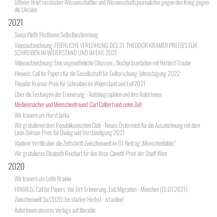
Offener Brief russischer Wissenschaftler und Wissenschaftsjournalisten gegen den Krieg gegen
die Ukraine
2021
Sonja Pleßl: Posthume Selbstbestimmung
Videoaufzeichnung: FEIERLICHE VERLEIHUNG DES 21. THEODOR KRAMER PREISES FÜR
SCHREIBEN IM WIDERSTAND UND IM EXIL 2021
Videoaufzeichnung: Eine ungewöhnliche Odyssee... Buchpräsentation mit Herbert Traube
Hinweis: Call for Papers für die Gesellschaft für Exilforschung-Jahrestagung 2022
Theodor Kramer Preis für Schreiben im Widerstand und Exil 2021
Über die Festungen der Erinnerung - Autobiographien und ihre AutorInnen
Medienmacher und Menschenfreund. Carl Colbert und seine Zeit
Wir trauern um Horst Jarka
Wir gratulieren dem Republikanischen Club - Neues Österreich für die Auszeichnung mit dem
Leon Zelman-Preis für Dialog und Verständigung 2021
Vladimir Vertlib über die Zeitschrift Zwischenwelt im Ö1 Beitrag „Menschenbilder“
Wir gratulieren Elisabeth Reichart für den Veza-Canetti-Preis der Stadt Wien
2020
Wir trauern um Lotte Brainin
HINWEIS: Call for Papers: Vor Ort: Erinnerung, Exil, Migration - München (15.01.2021)
Zwischenwelt 3a/2020: Ein starker Herbst - ist online!
AutorInnen unseres Verlags auf literadio