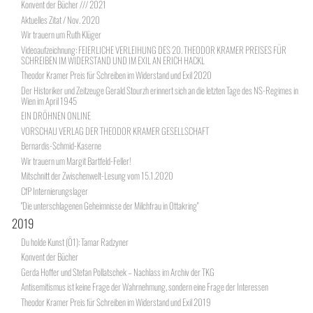
Konvent der Bücher /// 2021
Aktuelles Zitat / Nov. 2020
Wir trauern um Ruth Klüger
Videoaufzeichnung: FEIERLICHE VERLEIHUNG DES 20. THEODOR KRAMER PREISES FÜR
SCHREIBEN IM WIDERSTAND UND IM EXIL AN ERICH HACKL
Theodor Kramer Preis für Schreiben im Widerstand und Exil 2020
Der Historiker und Zeitzeuge Gerald Stourzh erinnert sich an die letzten Tage des NS-Regimes in
Wien im April 1945
EIN DRÖHNEN ONLINE
VORSCHAU VERLAG DER THEODOR KRAMER GESELLSCHAFT
Bernardis-Schmid-Kaserne
Wir trauern um Margit Bartfeld-Feller!
Mitschnitt der Zwischenwelt-Lesung vom 15.1.2020
CfP Internierungslager
"Die unterschlagenen Geheimnisse der Milchfrau in Ottakring"
2019
Du holde Kunst (Ö1): Tamar Radzyner
Konvent der Bücher
Gerda Hoffer und Stefan Pollatschek – Nachlass im Archiv der TKG
Antisemitismus ist keine Frage der Wahrnehmung, sondern eine Frage der Interessen
Theodor Kramer Preis für Schreiben im Widerstand und Exil 2019