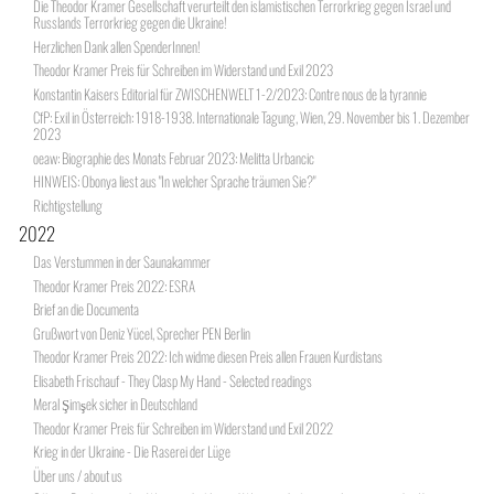
Die Theodor Kramer Gesellschaft verurteilt den islamistischen Terrorkrieg gegen Israel und
Russlands Terrorkrieg gegen die Ukraine!
Herzlichen Dank allen SpenderInnen!
Theodor Kramer Preis für Schreiben im Widerstand und Exil 2023
Konstantin Kaisers Editorial für ZWISCHENWELT 1-2/2023: Contre nous de la tyrannie
CfP: Exil in Österreich: 1918-1938. Internationale Tagung, Wien, 29. November bis 1. Dezember
2023
oeaw: Biographie des Monats Februar 2023: Melitta Urbancic
HINWEIS: Obonya liest aus "In welcher Sprache träumen Sie?"
Richtigstellung
2022
Das Verstummen in der Saunakammer
Theodor Kramer Preis 2022: ESRA
Brief an die Documenta
Grußwort von Deniz Yücel, Sprecher PEN Berlin
Theodor Kramer Preis 2022: Ich widme diesen Preis allen Frauen Kurdistans
Elisabeth Frischauf - They Clasp My Hand - Selected readings
Meral Şimşek sicher in Deutschland
Theodor Kramer Preis für Schreiben im Widerstand und Exil 2022
Krieg in der Ukraine - Die Raserei der Lüge
Über uns / about us