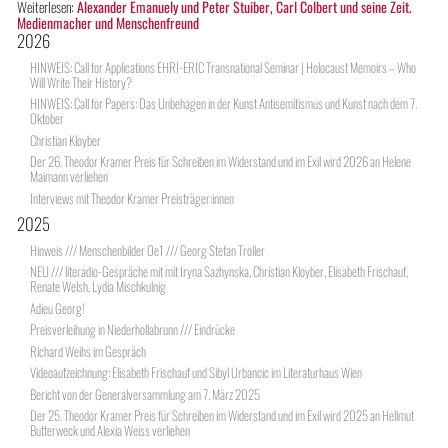
Weiterlesen:
Alexander Emanuely und Peter Stuiber, Carl Colbert und seine Zeit.
Medienmacher und Menschenfreund
2026
HINWEIS: Call for Applications EHRI-ERIC Transnational Seminar | Holocaust Memoirs – Who
Will Write Their History?
HINWEIS: Call for Papers: Das Unbehagen in der Kunst Antisemitismus und Kunst nach dem 7.
Oktober
Christian Kloyber
Der 26. Theodor Kramer Preis für Schreiben im Widerstand und im Exil wird 2026 an Helene
Maimann verliehen
Interviews mit Theodor Kramer Preisträger:innen
2025
Hinweis /// Menschenbilder Oe1 /// Georg Stefan Troller
NEU /// literadio-Gespräche mit mit Iryna Sazhynska, Christian Kloyber, Elisabeth Frischauf,
Renate Welsh, Lydia Mischkulnig
Adieu Georg!
Preisverleihung in Niederhollabrunn /// Eindrücke
Richard Weihs im Gespräch
Videoaufzeichnung: Elisabeth Frischauf und Sibyl Urbancic im Literaturhaus Wien
Bericht von der Generalversammlung am 7. März 2025
Der 25. Theodor Kramer Preis für Schreiben im Widerstand und im Exil wird 2025 an Hellmut
Butterweck und Alexia Weiss verliehen