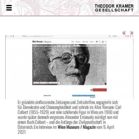
Theodor
Menü
Kramer
Gesellschaft
«
»
Er gründete einflussreiche Zeitungen und Zeitschriften, engagierte sich
für Demokratie und Chancengleichheit und schrieb im Alter Romane: Carl
Colbert (1855-1929) war eine schillernde Figur in Wien um 1900 und
wurde später dennoch vergessen. Alexander Emanuely würdigt nun mit
einem Buch Colbert – und die Anfänge der Zivilgesellschaft in
Österreich. Ein Interview im
Wien Museum / Magazin
vom 9. April
2021