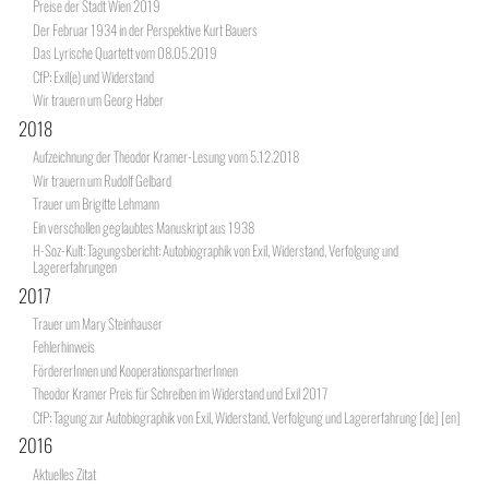
Preise der Stadt Wien 2019
Der Februar 1934 in der Perspektive Kurt Bauers
Das Lyrische Quartett vom 08.05.2019
CfP: Exil(e) und Widerstand
Wir trauern um Georg Haber
2018
Aufzeichnung der Theodor Kramer-Lesung vom 5.12.2018
Wir trauern um Rudolf Gelbard
Trauer um Brigitte Lehmann
Ein verschollen geglaubtes Manuskript aus 1938
H-Soz-Kult: Tagungsbericht: Autobiographik von Exil, Widerstand, Verfolgung und
Lagererfahrungen
2017
Trauer um Mary Steinhauser
Fehlerhinweis
FördererInnen und KooperationspartnerInnen
Theodor Kramer Preis für Schreiben im Widerstand und Exil 2017
CfP: Tagung zur Autobiographik von Exil, Widerstand, Verfolgung und Lagererfahrung [de] [en]
2016
Aktuelles Zitat