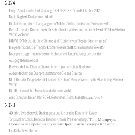
2024
Evelyn Adunka in der Oe1 Sendung "LEBENSKUNST" vom 6. Oktober 2024
Nahid Bagheri-Goldschmied ist tot!
Digitalisierung der 40 Jahrgänge von "Mit der Ziehharmonika" und "Zwischenwelt"
Der 24. Theodor Kramer Preis für Schreiben im Widerstand und im Exil wird 2024 an Vladimir
Vertlib verliehen
HINWEIS: "Für die, die ohne Stimme sind". Gedichte von Theodor Kramer auf oe1
In eigener Sache: Die Theodor Kramer Gesellschaft hat einen neuen Sekretär
NobelpreisträgerInnen fordern entschiedenere Unterstützung der Ukraine
Aus gegebenem Anlass
Buchvorstellung Oksana Stavrou in der Diplomatischen Akademie
Audiomitschnitt der Buchpräsentation von Oksana Stavrou
NEU: literadio-Gespräche mit Elisabeth Frischauf, Renate Welsh, Lydia Mischkulnig, Vladimir
Vertlib
Die Ukraine und ihre Menschen sind uns ein Vorbild
Alles Gute zum Neuen Jahr 2024, Gesundheit, Glück, Masel tov, מזל־טוב !
2023
40 Jahre Zwischenwelt: Danksagung und Ansprache Konstantin Kaiser
Tanja Maljartschuk: Rede zur Theodor Kramer Preisverleihung / Таня Малярчук:
Промова на церемонії вручення Премії імені Теодора Крамера
Eva Kollisch verstorben