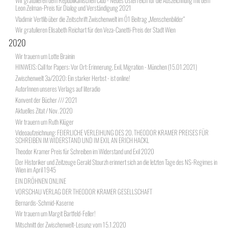
Wir gratulieren dem Republikanischen Club - Neues Österreich für die Auszeichnung mit dem
Leon Zelman-Preis für Dialog und Verständigung 2021
Vladimir Vertlib über die Zeitschrift Zwischenwelt im Ö1 Beitrag „Menschenbilder“
Wir gratulieren Elisabeth Reichart für den Veza-Canetti-Preis der Stadt Wien
2020
Wir trauern um Lotte Brainin
HINWEIS: Call for Papers: Vor Ort: Erinnerung, Exil, Migration - München (15.01.2021)
Zwischenwelt 3a/2020: Ein starker Herbst - ist online!
AutorInnen unseres Verlags auf literadio
Konvent der Bücher /// 2021
Aktuelles Zitat / Nov. 2020
Wir trauern um Ruth Klüger
Videoaufzeichnung: FEIERLICHE VERLEIHUNG DES 20. THEODOR KRAMER PREISES FÜR
SCHREIBEN IM WIDERSTAND UND IM EXIL AN ERICH HACKL
Theodor Kramer Preis für Schreiben im Widerstand und Exil 2020
Der Historiker und Zeitzeuge Gerald Stourzh erinnert sich an die letzten Tage des NS-Regimes in
Wien im April 1945
EIN DRÖHNEN ONLINE
VORSCHAU VERLAG DER THEODOR KRAMER GESELLSCHAFT
Bernardis-Schmid-Kaserne
Wir trauern um Margit Bartfeld-Feller!
Mitschnitt der Zwischenwelt-Lesung vom 15.1.2020