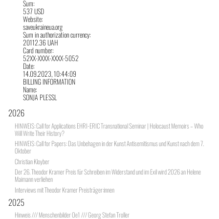
Sum:
537 USD
Website:
saveukraineua.org
Sum in authorization currency:
20112.36 UAH
Card number:
52XX-XXXX-XXXX-5052
Date:
14.09.2023, 10:44:09
BILLING INFORMATION
Name:
SONJA PLESSL
2026
HINWEIS: Call for Applications EHRI-ERIC Transnational Seminar | Holocaust Memoirs – Who
Will Write Their History?
HINWEIS: Call for Papers: Das Unbehagen in der Kunst Antisemitismus und Kunst nach dem 7.
Oktober
Christian Kloyber
Der 26. Theodor Kramer Preis für Schreiben im Widerstand und im Exil wird 2026 an Helene
Maimann verliehen
Interviews mit Theodor Kramer Preisträger:innen
2025
Hinweis /// Menschenbilder Oe1 /// Georg Stefan Troller