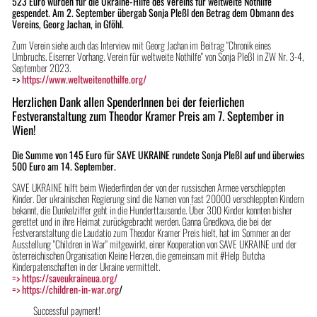
523 Euro wurden für die Ukraine-Hilfe des Vereins für weltweite Nothilfe
gespendet. Am 2. September übergab Sonja Pleßl den Betrag dem Obmann des
Vereins, Georg Jachan, in Gföhl.
Zum Verein siehe auch das Interview mit Georg Jachan im Beitrag "Chronik eines
Umbruchs. Eiserner Vorhang. Verein für weltweite Nothilfe" von Sonja Pleßl in ZW Nr. 3-4,
September 2023.
=>
https://www.weltweitenothilfe.org/
Herzlichen Dank allen SpenderInnen bei der feierlichen
Festveranstaltung zum Theodor Kramer Preis am 7. September in
Wien!
Die Summe von 145 Euro für SAVE UKRAINE rundete Sonja Pleßl auf und überwies
500 Euro am 14. September.
SAVE UKRAINE hilft beim Wiederfinden der von der russischen Armee verschleppten
Kinder. Der ukrainischen Regierung sind die Namen von fast 20000 verschleppten Kindern
bekannt, die Dunkelziffer geht in die Hunderttausende. Über 300 Kinder konnten bisher
gerettet und in ihre Heimat zurückgebracht werden. Ganna Gnedkova, die bei der
Festveranstaltung die Laudatio zum Theodor Kramer Preis hielt, hat im Sommer an der
Ausstellung "Children in War" mitgewirkt, einer Kooperation von SAVE UKRAINE und der
österreichischen Organisation Kleine Herzen, die gemeinsam mit #Help Butcha
Kinderpatenschaften in der Ukraine vermittelt.
=> https://saveukraineua.org/
=> https://children-in-war.org
/
Successful payment!