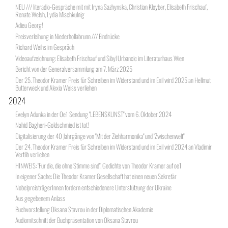
NEU /// literadio-Gespräche mit mit Iryna Sazhynska, Christian Kloyber, Elisabeth Frischauf,
Renate Welsh, Lydia Mischkulnig
Adieu Georg!
Preisverleihung in Niederhollabrunn /// Eindrücke
Richard Weihs im Gespräch
Videoaufzeichnung: Elisabeth Frischauf und Sibyl Urbancic im Literaturhaus Wien
Bericht von der Generalversammlung am 7. März 2025
Der 25. Theodor Kramer Preis für Schreiben im Widerstand und im Exil wird 2025 an Hellmut
Butterweck und Alexia Weiss verliehen
2024
Evelyn Adunka in der Oe1 Sendung "LEBENSKUNST" vom 6. Oktober 2024
Nahid Bagheri-Goldschmied ist tot!
Digitalisierung der 40 Jahrgänge von "Mit der Ziehharmonika" und "Zwischenwelt"
Der 24. Theodor Kramer Preis für Schreiben im Widerstand und im Exil wird 2024 an Vladimir
Vertlib verliehen
HINWEIS: "Für die, die ohne Stimme sind". Gedichte von Theodor Kramer auf oe1
In eigener Sache: Die Theodor Kramer Gesellschaft hat einen neuen Sekretär
NobelpreisträgerInnen fordern entschiedenere Unterstützung der Ukraine
Aus gegebenem Anlass
Buchvorstellung Oksana Stavrou in der Diplomatischen Akademie
Audiomitschnitt der Buchpräsentation von Oksana Stavrou