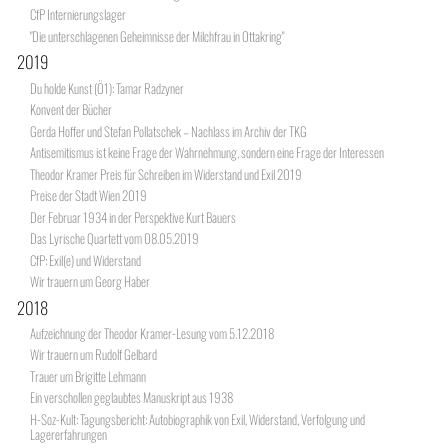
CfP Internierungslager
"Die unterschlagenen Geheimnisse der Milchfrau in Ottakring"
2019
Du holde Kunst (Ö1): Tamar Radzyner
Konvent der Bücher
Gerda Hoffer und Stefan Pollatschek – Nachlass im Archiv der TKG
Antisemitismus ist keine Frage der Wahrnehmung, sondern eine Frage der Interessen
Theodor Kramer Preis für Schreiben im Widerstand und Exil 2019
Preise der Stadt Wien 2019
Der Februar 1934 in der Perspektive Kurt Bauers
Das Lyrische Quartett vom 08.05.2019
CfP: Exil(e) und Widerstand
Wir trauern um Georg Haber
2018
Aufzeichnung der Theodor Kramer-Lesung vom 5.12.2018
Wir trauern um Rudolf Gelbard
Trauer um Brigitte Lehmann
Ein verschollen geglaubtes Manuskript aus 1938
H-Soz-Kult: Tagungsbericht: Autobiographik von Exil, Widerstand, Verfolgung und
Lagererfahrungen