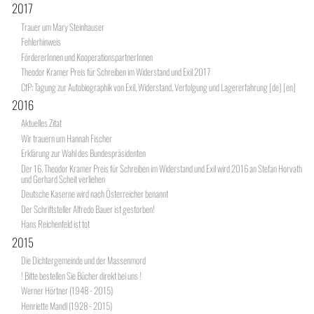
2017
Trauer um Mary Steinhauser
Fehlerhinweis
FördererInnen und KooperationspartnerInnen
Theodor Kramer Preis für Schreiben im Widerstand und Exil 2017
CfP: Tagung zur Autobiographik von Exil, Widerstand, Verfolgung und Lagererfahrung [de] [en]
2016
Aktuelles Zitat
Wir trauern um Hannah Fischer
Erklärung zur Wahl des Bundespräsidenten
Der 16. Theodor Kramer Preis für Schreiben im Widerstand und Exil wird 2016 an Stefan Horvath
und Gerhard Scheit verliehen
Deutsche Kaserne wird nach Österreicher benannt
Der Schriftsteller Alfredo Bauer ist gestorben!
Hans Reichenfeld ist tot
2015
Die Dichtergemeinde und der Massenmord
! Bitte bestellen Sie Bücher direkt bei uns !
Werner Hörtner (1948 - 2015)
Henriette Mandl (1928 - 2015)