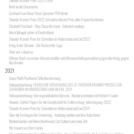
Theodor Kramer Preis 2022: ESRA
Brief an die Documenta
Grußwort von Deniz Yücel, Sprecher PEN Berlin
Theodor Kramer Preis 2022: Ich widme diesen Preis allen Frauen Kurdistans
Elisabeth Frischauf - They Clasp My Hand - Selected readings
Meral Şimşek sicher in Deutschland
Theodor Kramer Preis für Schreiben im Widerstand und Exil 2022
Krieg in der Ukraine - Die Raserei der Lüge
Über uns / about us
Offener Brief russischer Wissenschaftler und Wissenschaftsjournalisten gegen den Krieg gegen
die Ukraine
2021
Sonja Pleßl: Posthume Selbstbestimmung
Videoaufzeichnung: FEIERLICHE VERLEIHUNG DES 21. THEODOR KRAMER PREISES FÜR
SCHREIBEN IM WIDERSTAND UND IM EXIL 2021
Videoaufzeichnung: Eine ungewöhnliche Odyssee... Buchpräsentation mit Herbert Traube
Hinweis: Call for Papers für die Gesellschaft für Exilforschung-Jahrestagung 2022
Theodor Kramer Preis für Schreiben im Widerstand und Exil 2021
Über die Festungen der Erinnerung - Autobiographien und ihre AutorInnen
Medienmacher und Menschenfreund. Carl Colbert und seine Zeit
Wir trauern um Horst Jarka