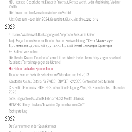
NEU: literadio-Gespräche mit Elisabeth Frischauf, Renate Welsh, Lydia Mischkulnig, Vladimir
Vertlib
Die Ukraine und ihre Menschen sind uns ein Vorbild
Alles Gute zum Neuen Jahr 2024, Gesundheit, Glück, Masel tov, מזל־טוב !
2023
40 Jahre Zwischenwelt: Danksagung und Ansprache Konstantin Kaiser
Tanja Maljartschuk: Rede zur Theodor Kramer Preisverleihung / Таня Малярчук:
Промова на церемонії вручення Премії імені Теодора Крамера
Eva Kollisch verstorben
Die Theodor Kramer Gesellschaft verurteilt den islamistischen Terrorkrieg gegen Israel und
Russlands Terrorkrieg gegen die Ukraine!
Herzlichen Dank allen SpenderInnen!
Theodor Kramer Preis für Schreiben im Widerstand und Exil 2023
Konstantin Kaisers Editorial für ZWISCHENWELT 1-2/2023: Contre nous de la tyrannie
CfP: Exil in Österreich: 1918-1938. Internationale Tagung, Wien, 29. November bis 1. Dezember
2023
oeaw: Biographie des Monats Februar 2023: Melitta Urbancic
HINWEIS: Obonya liest aus "In welcher Sprache träumen Sie?"
Richtigstellung
2022
Das Verstummen in der Saunakammer