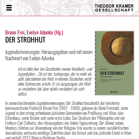
Theodor
Menü
Kramer
Gesellschaft
Bruno Frei
,
Evelyn Adunka (Hg.)
DER STROHHUT
Jugenderinnerungen. Herausgegeben und mit einem
Nachwort von Evelyn Adunka
Ich erzähle hier die Geschichte meiner Kindheits- und
Jugendjahre ... Da ist der Judenjunge, der in mehr als
acht Jahrzehnten die Welt in kleinen Stückchen, nicht
ohne Schmerzen, erfuhr. Er ist ausgezogen, die Welt
zu verändern, hat aber nichts verändert als sich
selbst.
In seinen berührenden Jugenderinnerungen
Der Strohhut
beschreibt der berühmte
kommunistische Publizist Bruno Frei (1897 - 1988), geboren als Benö Freistadt, seine
Jugend in den streng orthodoxen jüdischen Gemeinden von Preßburg und Wien, sein
Elternhaus, seine Brüder und seine erste Liebe. Das Studium der Philosophie und der
Einfluss Carl Colberts, des Herausgebers der linken Tageszeitung
Der Abend
, seines
Mentors, führten zur Abwendung von der Religion. Frei wurde zu einem sozialkritischen
Journalisten, verfasste wichtige Schriften über die Armut und das jüdische Elend in Wien
und verließ 1923 Wien in Richtung Berlin.