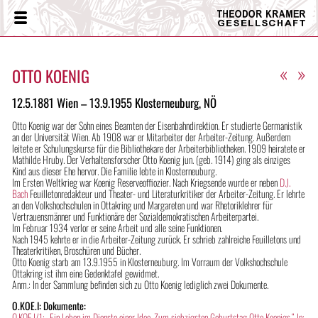
Theodor
Menü
Kramer
Gesellschaft
«
»
OTTO KOENIG
12.5.1881 Wien – 13.9.1955 Klosterneuburg, NÖ
Otto Koenig war der Sohn eines Beamten der Eisenbahndirektion. Er studierte Germanistik
an der Universität Wien. Ab 1908 war er Mitarbeiter der Arbeiter-Zeitung. Außerdem
leitete er Schulungskurse für die Bibliothekare der Arbeiterbibliotheken. 1909 heiratete er
Mathilde Hruby. Der Verhaltensforscher Otto Koenig jun. (geb. 1914) ging als einziges
Kind aus dieser Ehe hervor. Die Familie lebte in Klosterneuburg.
Im Ersten Weltkrieg war Koenig Reserveoffiozier. Nach Kriegsende wurde er neben
D.J.
Bach
Feuilletonredakteur und Theater- und Literaturkritiker der Arbeiter-Zeitung. Er lehrte
an den Volkshochschulen in Ottakring und Margareten und war Rhetoriklehrer für
Vertrauensmänner und Funktionäre der Sozialdemokratischen Arbeiterpartei.
Im Februar 1934 verlor er seine Arbeit und alle seine Funktionen.
Nach 1945 kehrte er in die Arbeiter-Zeitung zurück. Er schrieb zahlreiche Feuilletons und
Theaterkritiken, Broschüren und Bücher.
Otto Koenig starb am 13.9.1955 in Klosterneuburg. Im Vorraum der Volkshochschule
Ottakring ist ihm eine Gedenktafel gewidmet.
Anm.: In der Sammlung befinden sich zu Otto Koenig lediglich zwei Dokumente.
O.KOE.I: Dokumente:
O.KOE.I/1: „Ein Leben im Dienste einer Idee. Zum siebzigsten Geburtstag Otto Koenigs.“ In: