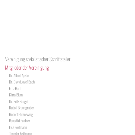
Vereinigung sozialistischer Schriftsteller
Mitglieder der Vereinigung
Dr. Alfred Apsler
Dr. David Josef Bach
Fritz Bartl
Klara Blum
Dr. Fritz Brügel
Rudolf Brunngraber
Robert Ehrenzweig
Benedikt Fantner
Else Feldmann
Theodor Feldmann