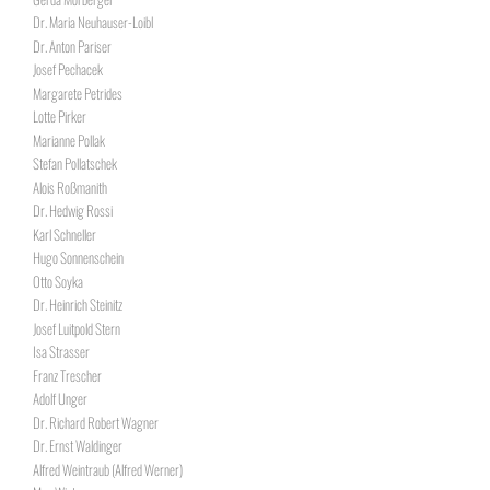
Dr. Maria Neuhauser-Loibl
Dr. Anton Pariser
Josef Pechacek
Margarete Petrides
Lotte Pirker
Marianne Pollak
Stefan Pollatschek
Alois Roßmanith
Dr. Hedwig Rossi
Karl Schneller
Hugo Sonnenschein
Otto Soyka
Dr. Heinrich Steinitz
Josef Luitpold Stern
Isa Strasser
Franz Trescher
Adolf Unger
Dr. Richard Robert Wagner
Dr. Ernst Waldinger
Alfred Weintraub (Alfred Werner)