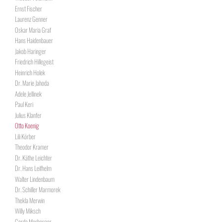
Ernst Fischer
Laurenz Genner
Oskar Maria Graf
Hans Haidenbauer
Jakob Haringer
Friedrich Hillegeist
Heinrich Holek
Dr. Marie Jahoda
Adele Jellinek
Paul Keri
Julius Klanfer
Otto Koenig
Lili Körber
Theodor Kramer
Dr. Käthe Leichter
Dr. Hans Leifhelm
Walter Lindenbaum
Dr. Schiller Marmorek
Thekla Merwin
Willy Miksch
Gerda Morberger