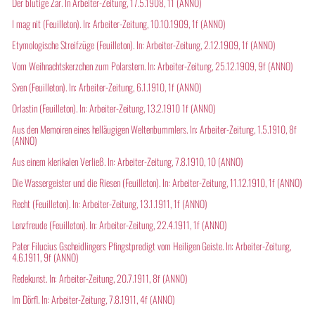
Der blutige Zar. In Arbeiter-Zeitung, 17.5.1908, 11 (ANNO)
I mag nit (Feuilleton). In: Arbeiter-Zeitung, 10.10.1909, 1f (ANNO)
Etymologische Streifzüge (Feuilleton). In: Arbeiter-Zeitung, 2.12.1909, 1f (ANNO)
Vom Weihnachtskerzchen zum Polarstern. In: Arbeiter-Zeitung, 25.12.1909, 9f (ANNO)
Sven (Feuilleton). In: Arbeiter-Zeitung, 6.1.1910, 1f (ANNO)
Orlastin (Feuilleton). In: Arbeiter-Zeitung, 13.2.1910 1f (ANNO)
Aus den Memoiren eines helläugigen Weltenbummlers. In: Arbeiter-Zeitung, 1.5.1910, 8f
(ANNO)
Aus einem klerikalen Verließ. In: Arbeiter-Zeitung, 7.8.1910, 10 (ANNO)
Die Wassergeister und die Riesen (Feuilleton). In: Arbeiter-Zeitung, 11.12.1910, 1f (ANNO)
Recht (Feuilleton). In: Arbeiter-Zeitung, 13.1.1911, 1f (ANNO)
Lenzfreude (Feuilleton). In: Arbeiter-Zeitung, 22.4.1911, 1f (ANNO)
Pater Filucius Gscheidlingers Pfingstpredigt vom Heiligen Geiste. In: Arbeiter-Zeitung,
4.6.1911, 9f (ANNO)
Redekunst. In: Arbeiter-Zeitung, 20.7.1911, 8f (ANNO)
Im Dörfl. In: Arbeiter-Zeitung, 7.8.1911, 4f (ANNO)