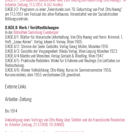
Arbeiter-Zeitung, 11.5.1951, 4 (AZ-Archiv)
O.KOE.I/2: Programm zu einer „Feierstunde zum 70. Geburtstag von Prof. Otto Koenig“
am 11.5.1951 iom Festsaal des alten Rathauses. Veranstaltet von der Sozialistischen
Bildungszentrale.
O.KOE.II: Werk / Veröffentlichungen:
In der
Bibliothek Sammlung Exenberger
:
O.KOE.II/1: Blätter für literarische Unterhaltung. Von Otto Koenig und Herm. Krimmel. 1.
Heft, „Lenau-Kerner“. Verlag Johann II. Vernay, Wien 1905
O.KOE.II/2: Stimme der Seele. Gedichte. Verlag Georg Müller, München 1916
O.KOE.II/3: Gesichte der Vergangenheit. Rikola Verlag, Wien Leipzig München 1923
O.KOE.II/4:Mächte und Menschen. Verlag Gerlach & Wiedling, Wien 1947
O.KOE.II/5: Praktische Redelehre. Winke für Erfahrene und Neulinge. Ein Leitfaden zur
Redeschulung.
O.KOE.II/6: Wiener Volksbildung. Otto König. Kurse im Sommersemester 1956.
Kursverzeichnis, dem 1955 verstorbenen O.K. gewidmet.
Externe Links
Arbeiter-Zeitung
Bis 1914
Ankündigung eines Vortrags von Otto König über Schiller und die französische Revolution.
In: Arbeiter-Zeitung, 21.3.1908, 10 (ANNO)