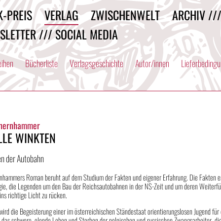
K-PREIS
VERLAG
ZWISCHENWELT
ARCHIV //
SLETTER /// SOCIAL MEDIA
eihen
Bücherliste
Verlagsgeschichte
Autor/innen
Lieferbeding
chernhammer
LLE WINKTEN
en der Autobahn
nhammers Roman beruht auf dem Studium der Fakten und eigener Erfahrung. Die Fakten en
rgie, die Legenden um den Bau der Reichsautobahnen in der NS-Zeit und um deren Weiterfü
ins richtige Licht zu rücken.
wird die Begeisterung einer im österreichischen Ständestaat orientierungslosen Jugend für
 das schwere, elende Leben und Sterben der polnischen und russischen Zwangsarbeiter, di