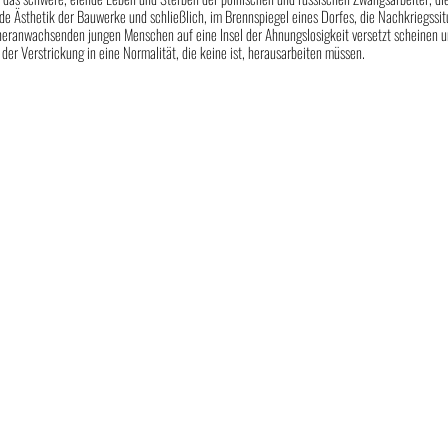
de Ästhetik der Bauwerke und schließlich, im Brennspiegel eines Dorfes, die Nachkriegssitu
heranwachsenden jungen Menschen auf eine Insel der Ahnungslosigkeit versetzt scheinen u
er Verstrickung in eine Normalität, die keine ist, herausarbeiten müssen.