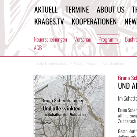
AKTUELL
TERMINE
ABOUT US
T
KRAGES.TV
KOOPERATIONEN
NEW
Neuerscheinungen
Vorschau
Programm
Buchr
AGB
Theodor Kramer Gesellschaft
Verlag
Programm
Und alle winkten
Bruno S
UND A
Im Schatt
Bruno Scher
all ihre Ene
Zeit danach 
Geschildert 
Aufbauwerk,