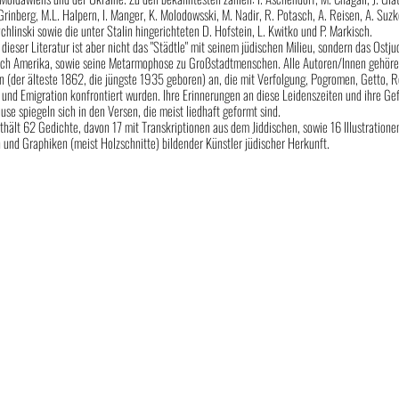
Grinberg, M.L. Halpern, I. Manger, K. Molodowsski, M. Nadir, R. Potasch, A. Reisen, A. Suzk
Zychlinski sowie die unter Stalin hingerichteten D. Hofstein, L. Kwitko und P. Markisch.
ieser Literatur ist aber nicht das "Städtle" mit seinem jüdischen Milieu, sondern das Ostj
h Amerika, sowie seine Metarmophose zu Großstadtmenschen. Alle Autoren/Innen gehöre
 (der älteste 1862, die jüngste 1935 geboren) an, die mit Verfolgung, Pogromen, Getto, R
und Emigration konfrontiert wurden. Ihre Erinnerungen an diese Leidenszeiten und ihre Ge
use spiegeln sich in den Versen, die meist liedhaft geformt sind.
hält 62 Gedichte, davon 17 mit Transkriptionen aus dem Jiddischen, sowie 16 Illustratione
und Graphiken (meist Holzschnitte) bildender Künstler jüdischer Herkunft.