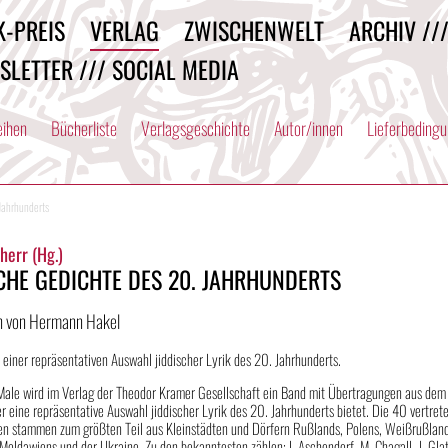
K-PREIS
VERLAG
ZWISCHENWELT
ARCHIV //
SLETTER /// SOCIAL MEDIA
eihen
Bücherliste
Verlagsgeschichte
Autor/innen
Lieferbeding
 Jahrhunderts
herr (Hg.)
SCHE GEDICHTE DES 20. JAHRHUNDERTS
n von Hermann Hakel
 einer repräsentativen Auswahl jiddischer Lyrik des 20. Jahrhunderts.
Male wird im Verlag der Theodor Kramer Gesellschaft ein Band mit Übertragungen aus dem
er eine repräsentative Auswahl jiddischer Lyrik des 20. Jahrhunderts bietet. Die 40 vertret
en stammen zum größten Teil aus Kleinstädten und Dörfern Rußlands, Polens, Weißrußlan
oldawiens und der Ukraine. Zu den bekanntesten zählen: I. Aschendorf, M. Chagall, J. Glat