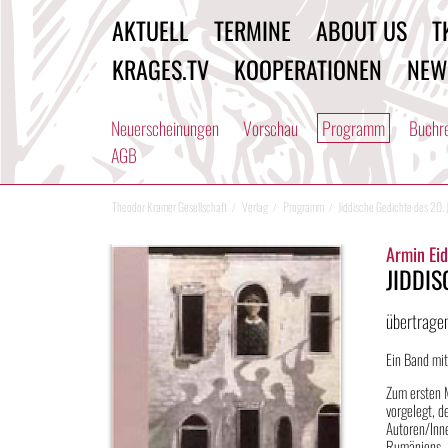
AKTUELL
TERMINE
ABOUT US
T
KRAGES.TV
KOOPERATIONEN
NEW
Neuerscheinungen
Vorschau
Programm
Buchr
AGB
Theodor Kramer Gesellschaft
Verlag
Programm
Jiddische Gedichte des 20.
Armin Eid
JIDDI
übertrage
Ein Band mit
Zum ersten 
vorgelegt, d
Autoren/Inn
Rumäniens, M