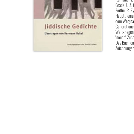
Grade, U.Z. 
Zeitlin, R. 
Hauptthema d
dem Weg nac
Generationen
Weltkriegen 
"neuen" Zuha
Das Buch ent
Zeichnungen 