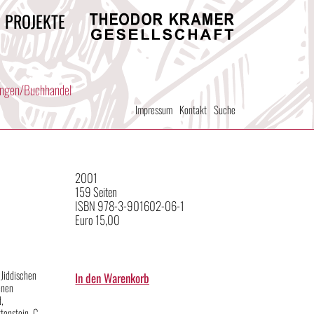
/ PROJEKTE
Theodor
Kramer
Gesellschaft
ungen/Buchhandel
Impressum
Kontakt
Suche
2001
159 Seiten
ISBN 978-3-901602-06-1
Euro 15,00
 Jiddischen
enen
d,
tenstein, C.