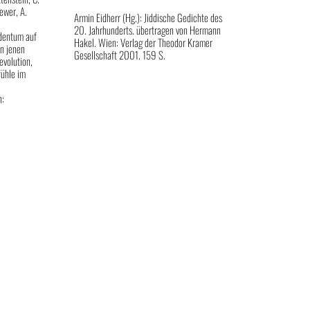
ewer, A.
Armin Eidherr (Hg.): Jiddische Gedichte des
20. Jahrhunderts. übertragen von Hermann
udentum auf
Hakel. Wien: Verlag der Theodor Kramer
n jenen
Gesellschaft 2001. 159 S.
evolution,
fühle im
n: