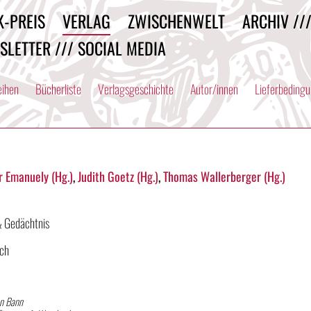
K-PREIS
VERLAG
ZWISCHENWELT
ARCHIV //
SLETTER /// SOCIAL MEDIA
eihen
Bücherliste
Verlagsgeschichte
Autor/innen
Lieferbeding
r Emanuely (Hg.)
,
Judith Goetz (Hg.)
,
Thomas Wallerberger (Hg.)
& Gedächtnis
uch
en Bann