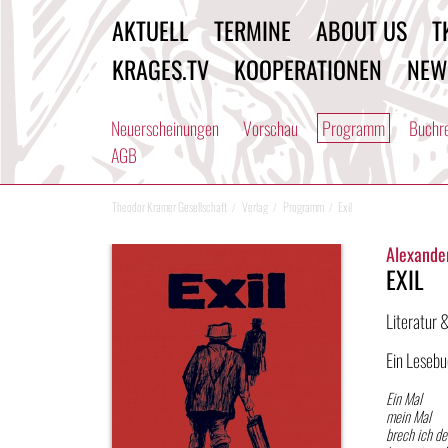
AKTUELL
TERMINE
ABOUT US
T
KRAGES.TV
KOOPERATIONEN
NEW
Neuerscheinungen
Vorschau
Programm
Buchr
AGB
Theodor Kramer Gesellschaft
Verlag
Programm
Exil
Alexande
EXIL
Literatur 
Ein Leseb
Ein Mal
mein Mal
brech ich d