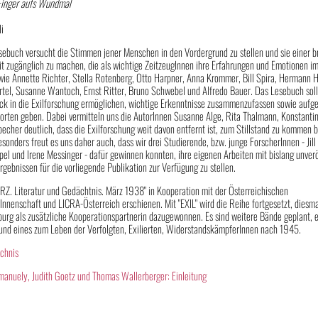
Finger aufs Wundmal
li
ebuch versucht die Stimmen jener Menschen in den Vordergrund zu stellen und sie einer b
it zugänglich zu machen, die als wichtige ZeitzeugInnen ihre Erfahrungen und Emotionen im
 wie Annette Richter, Stella Rotenberg, Otto Harpner, Anna Krommer, Bill Spira, Hermann 
rtel, Susanne Wantoch, Ernst Ritter, Bruno Schwebel und Alfredo Bauer. Das Lesebuch sol
lick in die Exilforschung ermöglichen, wichtige Erkenntnisse zusammenzufassen sowie auf
orten geben. Dabei vermitteln uns die AutorInnen Susanne Alge, Rita Thalmann, Konstantin
becher deutlich, dass die Exilforschung weit davon entfernt ist, zum Stillstand zu komme
esonders freut es uns daher auch, dass wir drei Studierende, bzw. junge ForscherInnen - Jil
el und Irene Messinger - dafür gewinnen konnten, ihre eigenen Arbeiten mit bislang unverö
gebnissen für die vorliegende Publikation zur Verfügung zu stellen.
RZ. Literatur und Gedächtnis. März 1938" in Kooperation mit der Österreichischen
nnenschaft und LICRA-Österreich erschienen. Mit "EXIL" wird die Reihe fortgesetzt, diesm
urg als zusätzliche Kooperationspartnerin dazugewonnen. Es sind weitere Bände geplant, 
und eines zum Leben der Verfolgten, Exilierten, WiderstandskämpferInnen nach 1945.
ichnis
manuely, Judith Goetz und Thomas Wallerberger: Einleitung