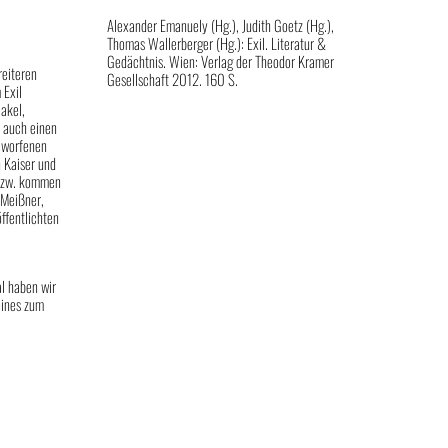
Alexander Emanuely (Hg.), Judith Goetz (Hg.),
Thomas Wallerberger (Hg.): Exil. Literatur &
Gedächtnis. Wien: Verlag der Theodor Kramer
reiteren
Gesellschaft 2012. 160 S.
 Exil
Hakel,
l auch einen
geworfenen
 Kaiser und
n bzw. kommen
l Meißner,
ffentlichten
al haben wir
eines zum