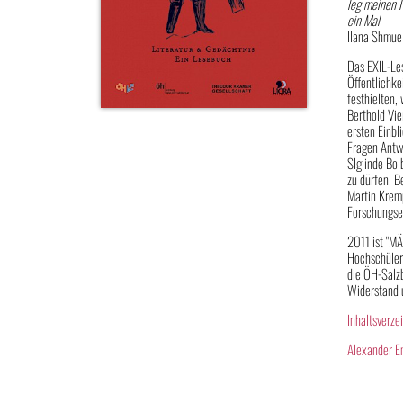
leg meinen 
ein Mal
Ilana Shmue
Das EXIL-Les
Öffentlichke
festhielten,
Berthold Vie
ersten Einb
Fragen Antw
SIglinde Bol
zu dürfen. B
Martin Kremp
Forschungser
2011 ist "MÄ
HochschülerI
die ÖH-Salzb
Widerstand 
Inhaltsverze
Alexander E