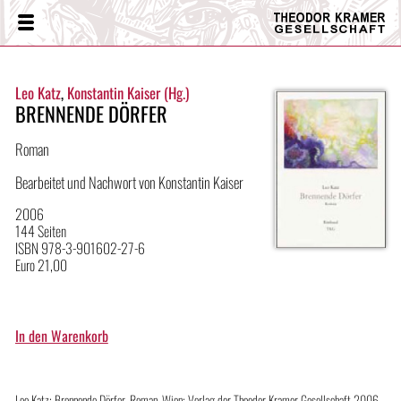
Theodor
Menü
Kramer
Gesellschaft
Leo Katz
,
Konstantin Kaiser (Hg.)
BRENNENDE DÖRFER
Roman
Bearbeitet und Nachwort von Konstantin Kaiser
2006
144 Seiten
ISBN 978-3-901602-27-6
Euro 21,00
Leo Katz: Brennende Dörfer. Roman. Wien: Verlag der Theodor Kramer Gesellschaft 2006.