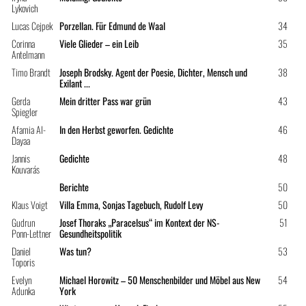
Lykovich
Lucas Cejpek
Porzellan. Für Edmund de Waal
34
Corinna
Viele Glieder – ein Leib
35
Antelmann
Timo Brandt
Joseph Brodsky. Agent der Poesie, Dichter, Mensch und
38
Exilant ...
Gerda
Mein dritter Pass war grün
43
Spiegler
Afamia Al-
In den Herbst geworfen. Gedichte
46
Dayaa
Jannis
Gedichte
48
Kouvarás
Berichte
50
Klaus Voigt
Villa Emma, Sonjas Tagebuch, Rudolf Levy
50
Gudrun
Josef Thoraks „Paracelsus“ im Kontext der NS-
51
Ponn-Lettner
Gesundheitspolitik
Daniel
Was tun?
53
Toporis
Evelyn
Michael Horowitz – 50 Menschenbilder und Möbel aus New
54
Adunka
York