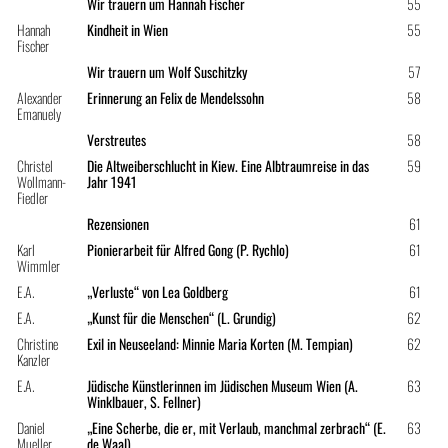
Wir trauern um Hannah Fischer
55
Hannah
Kindheit in Wien
55
Fischer
Wir trauern um Wolf Suschitzky
57
Alexander
Erinnerung an Felix de Mendelssohn
58
Emanuely
Verstreutes
58
Christel
Die Altweiberschlucht in Kiew. Eine Albtraumreise in das
59
Wollmann-
Jahr 1941
Fiedler
Rezensionen
61
Karl
Pionierarbeit für Alfred Gong (P. Rychlo)
61
Wimmler
E.A.
„Verluste“ von Lea Goldberg
61
E.A.
„Kunst für die Menschen“ (L. Grundig)
62
Christine
Exil in Neuseeland: Minnie Maria Korten (M. Tempian)
62
Kanzler
E.A.
Jüdische Künstlerinnen im Jüdischen Museum Wien (A.
63
Winklbauer, S. Fellner)
Daniel
„Eine Scherbe, die er, mit Verlaub, manchmal zerbrach“ (E.
63
Mueller
de Waal)