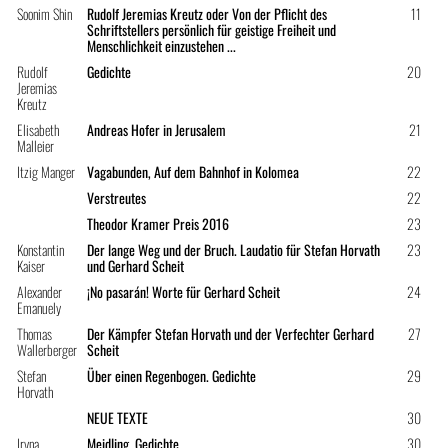
Soonim Shin
Rudolf Jeremias Kreutz oder Von der Pflicht des
11
Schriftstellers persönlich für geistige Freiheit und
Menschlichkeit einzustehen ...
Rudolf
Gedichte
20
Jeremias
Kreutz
Elisabeth
Andreas Hofer in Jerusalem
21
Malleier
Itzig Manger
Vagabunden, Auf dem Bahnhof in Kolomea
22
Verstreutes
22
Theodor Kramer Preis 2016
23
Konstantin
Der lange Weg und der Bruch. Laudatio für Stefan Horvath
23
Kaiser
und Gerhard Scheit
Alexander
¡No pasarán! Worte für Gerhard Scheit
24
Emanuely
Thomas
Der Kämpfer Stefan Horvath und der Verfechter Gerhard
27
Wallerberger
Scheit
Stefan
Über einen Regenbogen. Gedichte
29
Horvath
NEUE TEXTE
30
Iryna
Meidling. Gedichte
30