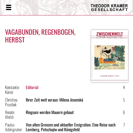
Theodor
Menü
Kramer
Gesellschaft
VAGABUNDEN, REGENBOGEN,
HERBST
Konstantin
Editorial
4
Kaiser
Christina
Ihrer Zeit weit voraus: Milena Jesenská
5
Puschak
Renate
Ringsum werden Mauern gebaut
6
Welsh
Paulus
Von alten Grenzen und aktueller Emigration. Eine Reise nach
7
Adelsgruber
Lemberg, Potschajiw und Königsfeld