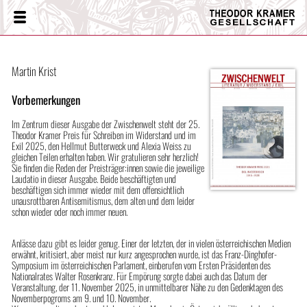
Theodor
Menü
Kramer
Gesellschaft
Martin Krist
Vorbemerkungen
Im Zentrum dieser Ausgabe der Zwischenwelt steht der 25.
Theodor Kramer Preis für Schreiben im Widerstand und im
Exil 2025, den Hellmut Butterweck und Alexia Weiss zu
gleichen Teilen erhalten haben. Wir gratulieren sehr herzlich!
Sie finden die Reden der Preisträger:innen sowie die jeweilige
Laudatio in dieser Ausgabe. Beide beschäftigten und
beschäftigen sich immer wieder mit dem offensichtlich
unausrottbaren Antisemitismus, dem alten und dem leider
schon wieder oder noch immer neuen.
Anlässe dazu gibt es leider genug. Einer der letzten, der in vielen österreichischen Medien
erwähnt, kritisiert, aber meist nur kurz angesprochen wurde, ist das Franz-Dinghofer-
Symposium im österreichischen Parlament, einberufen vom Ersten Präsidenten des
Nationalrates Walter Rosenkranz. Für Empörung sorgte dabei auch das Datum der
Veranstaltung, der 11. November 2025, in unmittelbarer Nähe zu den Gedenktagen des
Novemberpogroms am 9. und 10. November.