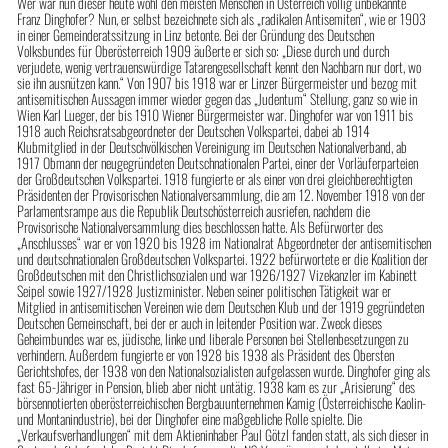
Wer war nun dieser heute wohl den meisten Menschen in Österreich völlig unbekannte
Franz Dinghofer? Nun, er selbst bezeichnete sich als „radikalen Antisemiten“, wie er 1903
in einer Gemeinderatssitzung in Linz betonte. Bei der Gründung des Deutschen
Volksbundes für Oberösterreich 1909 äußerte er sich so: „Diese durch und durch
verjudete, wenig vertrauenswürdige Tatarengesellschaft kennt den Nachbarn nur dort, wo
sie ihn ausnützen kann.“ Von 1907 bis 1918 war er Linzer Bürgermeister und bezog mit
antisemitischen Aussagen immer wieder gegen das „Judentum“ Stellung, ganz so wie in
Wien Karl Lueger, der bis 1910 Wiener Bürgermeister war. Dinghofer war von 1911 bis
1918 auch Reichsratsabgeordneter der Deutschen Volkspartei, dabei ab 1914
Klubmitglied in der Deutschvölkischen Vereinigung im Deutschen Nationalverband, ab
1917 Obmann der neugegründeten Deutschnationalen Partei, einer der Vorläuferparteien
der Großdeutschen Volkspartei. 1918 fungierte er als einer von drei gleichberechtigten
Präsidenten der Provisorischen Nationalversammlung, die am 12. November 1918 von der
Parlamentsrampe aus die Republik Deutschösterreich ausriefen, nachdem die
Provisorische Nationalversammlung dies beschlossen hatte. Als Befürworter des
„Anschlusses“ war er von 1920 bis 1928 im Nationalrat Abgeordneter der antisemitischen
und deutschnationalen Großdeutschen Volkspartei. 1922 befürwortete er die Koalition der
Großdeutschen mit den Christlichsozialen und war 1926/1927 Vizekanzler im Kabinett
Seipel sowie 1927/1928 Justizminister. Neben seiner politischen Tätigkeit war er
Mitglied in antisemitischen Vereinen wie dem Deutschen Klub und der 1919 gegründeten
Deutschen Gemeinschaft, bei der er auch in leitender Position war. Zweck dieses
Geheimbundes war es, jüdische, linke und liberale Personen bei Stellenbesetzungen zu
verhindern. Außerdem fungierte er von 1928 bis 1938 als Präsident des Obersten
Gerichtshofes, der 1938 von den Nationalsozialisten aufgelassen wurde. Dinghofer ging als
fast 65-Jähriger in Pension, blieb aber nicht untätig. 1938 kam es zur „Arisierung“ des
börsennotierten oberösterreichischen Bergbauunternehmen Kamig (Österreichische Kaolin-
und Montanindustrie), bei der Dinghofer eine maßgebliche Rolle spielte. Die
„Verkaufsverhandlungen“ mit dem Aktieninhaber Paul Götzl fanden statt, als sich dieser in