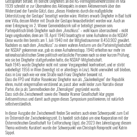
Gestapohaft befand. Im Bericht Dinghofers an die NS-Vermögensverkehrsstelle im Mai
1939 schreibt er zur Übernahme des Aktienpakts in einem Aktenvermerk über den
Widerstand der Familie Götzl, dass „dieses Hindernis durch die maßgebliche
Unterstützung der Gestapo“ beseitigt worden wäre. Weiters erwarb Dinghofer in Bad Ischl
eine Villa, dessen Mieter mit Druck der Gestapo hinausbefördert worden war. Auch an
einer Enteignung im 2. Wiener Gemeindebezirk soll er beteiligt gewesen sein.
Parteipolitisch blieb Dinghofer nach dem „Anschluss“ – wohl kaum überraschend – nicht
lange ungebunden, denn am 18. April 1940 beantragte er seine Aufnahme in die NSDAP.
Diese wurde ihm bereits am 1. Juli 1940 mit der Mitgliedsnummer 8.450.902 gewährt.
Nachdem es nach dem „Anschluss“ zu einem wahren Ansturm um die Parteimitgliedschaft
der NSDAP gekommen war, gab es einen Aufnahmestopp. 1940 erhielten nur mehr im
nationalsozialistischen Sinne politisch verlässliche Personen nach so einer kurzen Prüfung,
wie sie bei Dinghofer stattgefunden hatte, die NSDAP-Mitgliedschaft.
Nach 1945 wurde Dinghofer nicht mit seiner Vergangenheit konfrontiert, und er stirbt
unbehelligt 1956 in Wien (beerdigt ist er allerdings in Linz). Nicht unerwähnt soll bleiben,
dass in Linz nach wie vor eine Straße nach Franz Dinghofer benannt ist.
Dass die FPÖ und Walter Rosenkranz Dinghofer nun als „Säulenheiligen“ der Republik
ehren, mutet einigermaßen verstörend an, passt aber wohl leider zum Narrativ dieser
Partei, die ja als Sammelbecken der „Ehemaligen“ gegründet wurde.
Dass sich die Zwischenwelt sowie die Theodor Kramer Gesellschaft klar gegen
Antisemitismus und damit auch gegen dieses Symposium positionieren, ist natürlich
selbstverständlich.
In dieser Ausgabe der Zwischenwelt finden Sie weiters auch einen Schwerpunkt zum Exil
im Österreich der Zwischenkriegszeit. Es handelt sich dabei um eine Kooperation mit der
Österreichischen Gesellschaft für Exilforschung (öge), die 2023 ihre Jahrestagung diesem
Thema widmete. Kuratiert wurde der Schwerpunkt von Christoph Reinprecht und Katrin
Sippel.