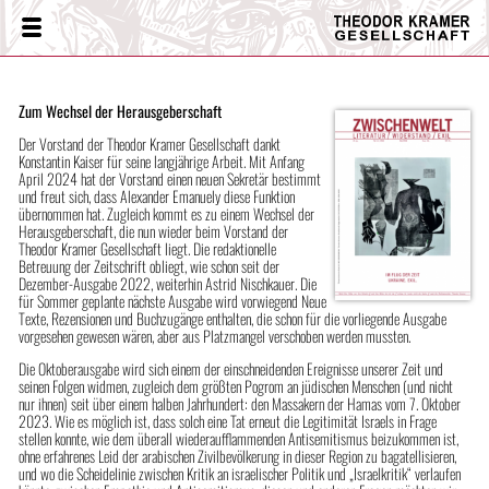
Theodor
Menü
Kramer
Gesellschaft
Zum Wechsel der Herausgeberschaft
Der Vorstand der Theodor Kramer Gesellschaft dankt
Konstantin Kaiser für seine langjährige Arbeit. Mit Anfang
April 2024 hat der Vorstand einen neuen Sekretär bestimmt
und freut sich, dass Alexander Emanuely diese Funktion
übernommen hat. Zugleich kommt es zu einem Wechsel der
Herausgeberschaft, die nun wieder beim Vorstand der
Theodor Kramer Gesellschaft liegt. Die redaktionelle
Betreuung der Zeitschrift obliegt, wie schon seit der
Dezember-Ausgabe 2022, weiterhin Astrid Nischkauer. Die
für Sommer geplante nächste Ausgabe wird vorwiegend Neue
Texte, Rezensionen und Buchzugänge enthalten, die schon für die vorliegende Ausgabe
vorgesehen gewesen wären, aber aus Platzmangel verschoben werden mussten.
Die Oktoberausgabe wird sich einem der einschneidenden Ereignisse unserer Zeit und
seinen Folgen widmen, zugleich dem größten Pogrom an jüdischen Menschen (und nicht
nur ihnen) seit über einem halben Jahrhundert: den Massakern der Hamas vom 7. Oktober
2023. Wie es möglich ist, dass solch eine Tat erneut die Legitimität Israels in Frage
stellen konnte, wie dem überall wiederaufflammenden Antisemitismus beizukommen ist,
ohne erfahrenes Leid der arabischen Zivilbevölkerung in dieser Region zu bagatellisieren,
und wo die Scheidelinie zwischen Kritik an israelischer Politik und „Israelkritik“ verlaufen