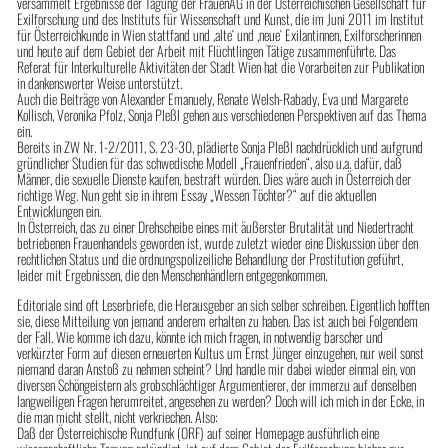
versammelt Ergebnisse der Tagung der FrauenAG in der Österreichischen Gesellschaft für
Exilforschung und des Instituts für Wissenschaft und Kunst, die im Juni 2011 im Institut
für Österreichkunde in Wien stattfand und ‚alte‘ und ‚neue‘ Exilantinnen, Exilforscherinnen
und heute auf dem Gebiet der Arbeit mit Flüchtlingen Tätige zusammenführte. Das
Referat für Interkulturelle Aktivitäten der Stadt Wien hat die Vorarbeiten zur Publikation
in dankenswerter Weise unterstützt.
Auch die Beiträge von Alexander Emanuely, Renate Welsh-Rabady, Eva und Margarete
Kollisch, Veronika Pfolz, Sonja Pleßl gehen aus verschiedenen Perspektiven auf das Thema
ein.
Bereits in ZW Nr. 1-2/2011, S. 23-30, plädierte Sonja Pleßl nachdrücklich und aufgrund
gründlicher Studien für das schwedische Modell „Frauenfrieden“, also u.a. dafür, daß
Männer, die sexuelle Dienste kaufen, bestraft würden. Dies wäre auch in Österreich der
richtige Weg. Nun geht sie in ihrem Essay „Wessen Töchter?“ auf die aktuellen
Entwicklungen ein.
In Österreich, das zu einer Drehscheibe eines mit äußerster Brutalität und Niedertracht
betriebenen Frauenhandels geworden ist, wurde zuletzt wieder eine Diskussion über den
rechtlichen Status und die ordnungspolizeiliche Behandlung der Prostitution geführt,
leider mit Ergebnissen, die den Menschenhändlern entgegenkommen.
Editoriale sind oft Leserbriefe, die Herausgeber an sich selber schreiben. Eigentlich hofften
sie, diese Mitteilung von jemand anderem erhalten zu haben. Das ist auch bei Folgendem
der Fall. Wie komme ich dazu, könnte ich mich fragen, in notwendig barscher und
verkürzter Form auf diesen erneuerten Kultus um Ernst Jünger einzugehen, nur weil sonst
niemand daran Anstoß zu nehmen scheint? Und handle mir dabei wieder einmal ein, von
diversen Schöngeistern als grobschlächtiger Argumentierer, der immerzu auf denselben
langweiligen Fragen herumreitet, angesehen zu werden? Doch will ich mich in der Ecke, in
die man micht stellt, nicht verkriechen. Also:
Daß der Österreichische Rundfunk (ORF) auf seiner Homepage ausführlich eine