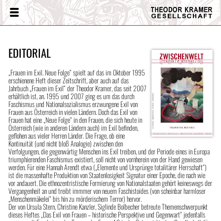
Theodor
Menü
Kramer
Gesellschaft
EDITORIAL
„Frauen im Exil. Neue Folge“ spielt auf das im Oktober 1995
erschienene Heft dieser Zeitschrift, aber auch auf das
Jahrbuch „Frauen im Exil“ der Theodor Kramer, das seit 2007
erhältlich ist, an. 1995 und 2007 ging es um das durch
Faschismus und Nationalsozialismus erzwungene Exil von
Frauen aus Österreich in vielen Ländern. Doch das Exil von
Frauen hat eine „Neue Folge“ in den Frauen, die sich heute in
Österreich (wie in anderen Ländern auch) im Exil befinden,
geflohen aus vieler Herren Länder. Die Frage, ob eine
Kontinuität (und nicht bloß Analogie) zwischen den
Verfolgungen, die gegenwärtig Menschen ins Exil treiben, und der Periode eines in Europa
triumphierenden Faschismus existiert, soll nicht von vornherein von der Hand gewiesen
werden. Für eine Hannah Arendt etwa („Elemente und Ursprünge totalitärer Herrschaft“)
ist die massenhafte Produktion von Staatenlosigkeit Signatur einer Epoche, die nach wie
vor andauert. Die ethnozentristische Formierung von Nationalstaaten gehört keineswegs der
Vergangenheit an und treibt immmer von neuem Faschistoides (von scheinbar harmloser
„Menschenmäkelei“ bis hin zu mörderischem Terror) hervor.
Der von Ursula Stern, Christine Kanzler, Siglinde Bolbecher betreute Themenschwerpunkt
dieses Heftes „Das Exil von Frauen – historische Perspektive und Gegenwart“ jedenfalls