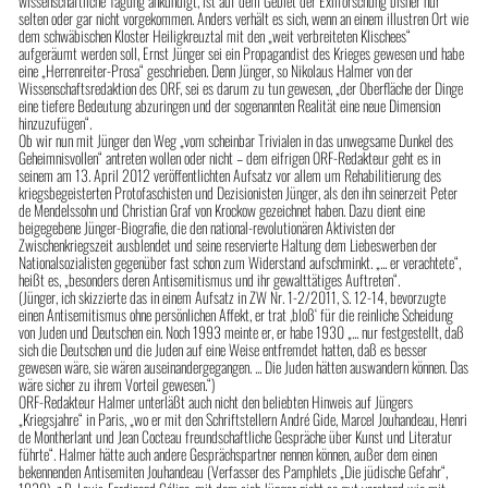
wissenschaftliche Tagung ankündigt, ist auf dem Gebiet der Exilforschung bisher nur
selten oder gar nicht vorgekommen. Anders verhält es sich, wenn an einem illustren Ort wie
dem schwäbischen Kloster Heiligkreuztal mit den „weit verbreiteten Klischees“
aufgeräumt werden soll, Ernst Jünger sei ein Propagandist des Krieges gewesen und habe
eine „Herrenreiter-Prosa“ geschrieben. Denn Jünger, so Nikolaus Halmer von der
Wissenschaftsredaktion des ORF, sei es darum zu tun gewesen, „der Oberfläche der Dinge
eine tiefere Bedeutung abzuringen und der sogenannten Realität eine neue Dimension
hinzuzufügen“.
Ob wir nun mit Jünger den Weg „vom scheinbar Trivialen in das unwegsame Dunkel des
Geheimnisvollen“ antreten wollen oder nicht – dem eifrigen ORF-Redakteur geht es in
seinem am 13. April 2012 veröffentlichten Aufsatz vor allem um Rehabilitierung des
kriegsbegeisterten Protofaschisten und Dezisionisten Jünger, als den ihn seinerzeit Peter
de Mendelssohn und Christian Graf von Krockow gezeichnet haben. Dazu dient eine
beigegebene Jünger-Biografie, die den national-revolutionären Aktivisten der
Zwischenkriegszeit ausblendet und seine reservierte Haltung dem Liebeswerben der
Nationalsozialisten gegenüber fast schon zum Widerstand aufschminkt. „... er verachtete“,
heißt es, „besonders deren Antisemitismus und ihr gewalttätiges Auftreten“.
(Jünger, ich skizzierte das in einem Aufsatz in ZW Nr. 1-2/2011, S. 12-14, bevorzugte
einen Antisemitismus ohne persönlichen Affekt, er trat ‚bloß‘ für die reinliche Scheidung
von Juden und Deutschen ein. Noch 1993 meinte er, er habe 1930 „... nur festgestellt, daß
sich die Deutschen und die Juden auf eine Weise entfremdet hatten, daß es besser
gewesen wäre, sie wären auseinandergegangen. ... Die Juden hätten auswandern können. Das
wäre sicher zu ihrem Vorteil gewesen.“)
ORF-Redakteur Halmer unterläßt auch nicht den beliebten Hinweis auf Jüngers
„Kriegsjahre“ in Paris, „wo er mit den Schriftstellern André Gide, Marcel Jouhandeau, Henri
de Montherlant und Jean Cocteau freundschaftliche Gespräche über Kunst und Literatur
führte“. Halmer hätte auch andere Gesprächspartner nennen können, außer dem einen
bekennenden Antisemiten Jouhandeau (Verfasser des Pamphlets „Die jüdische Gefahr“,