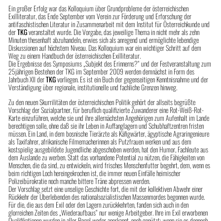
Ein großer Erfolg war das Kolloquium über Grundprobleme der österreichischen
Exilliteratur, das Ende September vom Verein zur Förderung und Erforschung der
antifaschistischen Literatur in Zusammenarbeit mit dem Institut für Österreichkunde und
der
TKG
veranstaltet wurde. Die Vorgabe, das jeweilige Thema in nicht mehr als zehn
Minuten thesenhaft abzuhandeln, erwies sich als anregend und ermöglichte lebendige
Diskussionen auf höchstem Niveau. Das Kolloquium war ein wichtiger Schritt auf dem
Weg zu einem Handbuch der österreichischen Exilliteratur.
Die Ergebnisse des Symposiums „Subjekt des Erinnerns?“ und der Festveranstaltung zum
25jährigen Bestehen der TKG im September 2009 werden demnächst in Form des
Jahrbuch XII der
TKG
vorliegen. Es ist ein Buch der gegenseitigen Kenntnisnahme und der
Verständigung über regionale, institutionelle und fachliche Grenzen hinweg.
Zu den neuen Skurrilitäten der österreichischen Politik gehört der allseits begrüßte
Vorschlag der Sozialpartner, für beruflich qualifizierte Zuwanderer eine Rot-Weiß-Rot-
Karte einzuführen, welche sie und ihre allernächsten Angehörigen zum Aufenhalt im Lande
berechtigen solle, ohne daß sie ihr Leben in Auffanglagern und Schubhaftzentren fristen
müssen. Ein Land, in dem bosnische Tierärzte als Käfigwärter, ägyptische Agraringenieure
als Taxifahrer, afrikanische Filmemacherinnen als Putzfrauen werken und aus dem
kostspielig ausgebildete Jugendliche abgeschoben werden, hat den Humor, Fachleute aus
dem Auslande zu werben. Statt das vorhandene Potential zu nützen, die Fähigkeiten von
Menschen, die da sind, zu entwickeln, wird frisches Menschenfutter begehrt, dem, wenn es
beim richtigen Loch hereingekrochen ist, die immer neuen Einfälle heimischer
Polizeibürokratie noch manche bittere Träne abpressen werden.
Der Vorschlag setzt eine unselige Geschichte fort, die mit der kollektiven Abwehr einer
Rückkehr der Überlebenden des nationalsozialistischen Massenmordes begonnen wurde.
Für die, die aus dem Exil oder den Lagern zurückkehrten, fanden sich auch in den
glorreichen Zeiten des „Wiederaufbaus“ nur wenige Arbeitgeber. Ihre im Exil erworbenen
Qualifikationen wurden in aller Regel weder anerkannt, noch genützt; wenn sie es dennoch