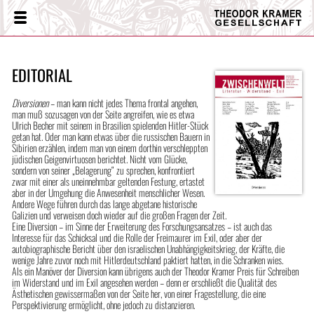
Theodor
Menü
Kramer
Gesellschaft
EDITORIAL
Diversionen
– man kann nicht jedes Thema frontal angehen,
man muß sozusagen von der Seite angreifen, wie es etwa
Ulrich Becher mit seinem in Brasilien spielenden Hitler-Stück
getan hat. Oder man kann etwas über die russischen Bauern in
Sibirien erzählen, indem man von einem dorthin verschleppten
jüdischen Geigenvirtuosen berichtet. Nicht vom Glücke,
sondern von seiner „Belagerung“ zu sprechen, konfrontiert
zwar mit einer als uneinnehmbar geltenden Festung, ertastet
aber in der Umgehung die Anwesenheit menschlicher Wesen.
Andere Wege führen durch das lange abgetane historische
Galizien und verweisen doch wieder auf die großen Fragen der Zeit.
Eine Diversion – im Sinne der Erweiterung des Forschungsansatzes – ist auch das
Interesse für das Schicksal und die Rolle der Freimaurer im Exil, oder aber der
autobiographische Bericht über den israelischen Unabhängigkeitskrieg, der Kräfte, die
wenige Jahre zuvor noch mit Hitlerdeutschland paktiert hatten, in die Schranken wies.
Als ein Manöver der Diversion kann übrigens auch der Theodor Kramer Preis für Schreiben
im Widerstand und im Exil angesehen werden – denn er erschließt die Qualität des
Ästhetischen gewissermaßen von der Seite her, von einer Fragestellung, die eine
Perspektivierung ermöglicht, ohne jedoch zu distanzieren.