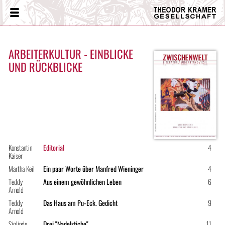
Theodor
Menü
Kramer
Gesellschaft
ARBEITERKULTUR - EINBLICKE
UND RÜCKBLICKE
Konstantin
Editorial
4
Kaiser
Martha Keil
Ein paar Worte über Manfred Wieninger
4
Teddy
Aus einem gewöhnlichen Leben
6
Arnold
Teddy
Das Haus am Pu-Eck. Gedicht
9
Arnold
Siglinde
Drei "Nadelstiche"
11