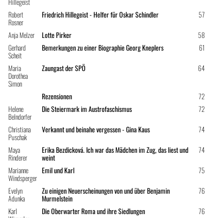
Hillegeist
Robert
Friedrich Hillegeist - Helfer für Oskar Schindler
57
Rosner
Anja Melzer
Lotte Pirker
58
Gerhard
Bemerkungen zu einer Biographie Georg Kneplers
61
Scheit
Maria
Zaungast der SPÖ
64
Dorothea
Simon
Rezensionen
72
Helene
Die Steiermark im Austrofaschismus
72
Belndorfer
Christiana
Verkannt und beinahe vergessen - Gina Kaus
74
Puschak
Maya
Erika Bezdicková. Ich war das Mädchen im Zug, das liest und
74
Rinderer
weint
Marianne
Emil und Karl
75
Windsperger
Evelyn
Zu einigen Neuerscheinungen von und über Benjamin
76
Adunka
Murmelstein
Karl
Die Oberwarter Roma und ihre Siedlungen
76