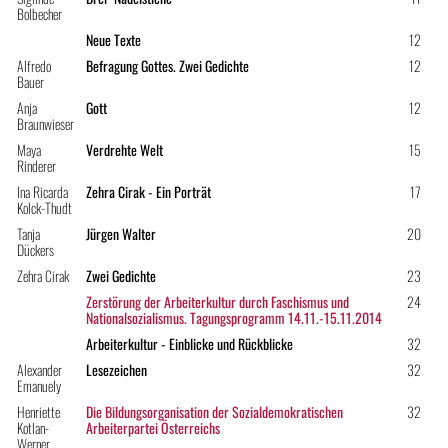
Bolbecher
Neue Texte
12
Alfredo
Befragung Gottes. Zwei Gedichte
12
Bauer
Anja
Gott
12
Braunwieser
Maya
Verdrehte Welt
15
Rinderer
Ina Ricarda
Zehra Cirak - Ein Porträt
17
Kolck-Thudt
Tanja
Jürgen Walter
20
Dückers
Zehra Cirak
Zwei Gedichte
23
Zerstörung der Arbeiterkultur durch Faschismus und
24
Nationalsozialismus. Tagungsprogramm 14.11.-15.11.2014
Arbeiterkultur - Einblicke und Rückblicke
32
Alexander
Lesezeichen
32
Emanuely
Henriette
Die Bildungsorganisation der Sozialdemokratischen
32
Kotlan-
Arbeiterpartei Österreichs
Werner