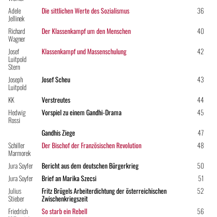
Adele
Die sittlichen Werte des Sozialismus
36
Jellinek
Richard
Der Klassenkampf um den Menschen
40
Wagner
Josef
Klassenkampf und Massenschulung
42
Luitpold
Stern
Joseph
Josef Scheu
43
Luitpold
KK
Verstreutes
44
Hedwig
Vorspiel zu einem Gandhi-Drama
45
Rossi
Gandhis Ziege
47
Schiller
Der Bischof der Französischen Revolution
48
Marmorek
Jura Soyfer
Bericht aus dem deutschen Bürgerkrieg
50
Jura Soyfer
Brief an Marika Szecsi
51
Julius
Fritz Brügels Arbeiterdichtung der österreichischen
52
Stieber
Zwischenkriegszeit
Friedrich
So starb ein Rebell
56