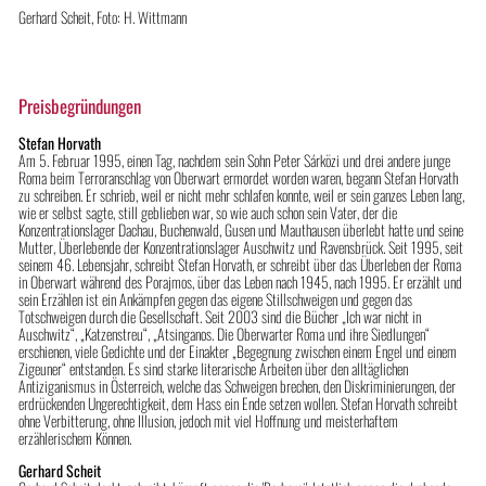
Gerhard Scheit, Foto: H. Wittmann
Preisbegründungen
Stefan Horvath
Am 5. Februar 1995, einen Tag, nachdem sein Sohn Peter Sárközi und drei andere junge
Roma beim Terroranschlag von Oberwart ermordet worden waren, begann Stefan Horvath
zu schreiben. Er schrieb, weil er nicht mehr schlafen konnte, weil er sein ganzes Leben lang,
wie er selbst sagte, still geblieben war, so wie auch schon sein Vater, der die
Konzentrationslager Dachau, Buchenwald, Gusen und Mauthausen überlebt hatte und seine
Mutter, Überlebende der Konzentrationslager Auschwitz und Ravensbrück. Seit 1995, seit
seinem 46. Lebensjahr, schreibt Stefan Horvath, er schreibt über das Überleben der Roma
in Oberwart während des Porajmos, über das Leben nach 1945, nach 1995. Er erzählt und
sein Erzählen ist ein Ankämpfen gegen das eigene Stillschweigen und gegen das
Totschweigen durch die Gesellschaft. Seit 2003 sind die Bücher „Ich war nicht in
Auschwitz“, „Katzenstreu“, „Atsinganos. Die Oberwarter Roma und ihre Siedlungen“
erschienen, viele Gedichte und der Einakter „Begegnung zwischen einem Engel und einem
Zigeuner“ entstanden. Es sind starke literarische Arbeiten über den alltäglichen
Antiziganismus in Österreich, welche das Schweigen brechen, den Diskriminierungen, der
erdrückenden Ungerechtigkeit, dem Hass ein Ende setzen wollen. Stefan Horvath schreibt
ohne Verbitterung, ohne Illusion, jedoch mit viel Hoffnung und meisterhaftem
erzählerischem Können.
Gerhard Scheit