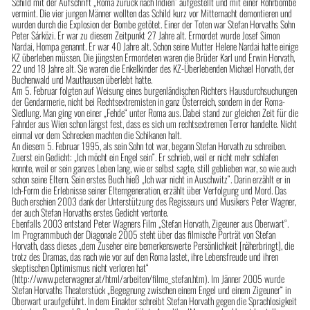
Schild mit der Aufschrift „Roma zurück nach Indien“ aufgestellt und mit einer Rohrbombe
vermint. Die vier jungen Männer wollten das Schild kurz vor Mitternacht demontieren und
wurden durch die Explosion der Bombe getötet. Einer der Toten war Stefan Horvaths Sohn
Peter Sárközi. Er war zu diesem Zeitpunkt 27 Jahre alt. Ermordet wurde Josef Simon
Nardai, Hompa genannt. Er war 40 Jahre alt. Schon seine Mutter Helene Nardai hatte einige
KZ überleben müssen. Die jüngsten Ermordeten waren die Brüder Karl und Erwin Horvath,
22 und 18 Jahre alt. Sie waren die Enkelkinder des KZ-Überlebenden Michael Horvath, der
Buchenwald und Mauthausen überlebt hatte.
Am 5. Februar folgten auf Weisung eines burgenländischen Richters Hausdurchsuchungen
der Gendarmerie, nicht bei Rechtsextremisten in ganz Österreich, sondern in der Roma-
Siedlung. Man ging von einer „Fehde“ unter Roma aus. Dabei stand zur gleichen Zeit für die
Fahnder aus Wien schon längst fest, dass es sich um rechtsextremen Terror handelte. Nicht
einmal vor dem Schrecken machten die Schikanen halt.
An diesem 5. Februar 1995, als sein Sohn tot war, begann Stefan Horvath zu schreiben.
Zuerst ein Gedicht: „Ich möcht ein Engel sein“. Er schrieb, weil er nicht mehr schlafen
konnte, weil er sein ganzes Leben lang, wie er selbst sagte, still geblieben war, so wie auch
schon seine Eltern. Sein erstes Buch hieß „Ich war nicht in Auschwitz“. Darin erzählt er in
Ich-Form die Erlebnisse seiner Elterngeneration, erzählt über Verfolgung und Mord. Das
Buch erschien 2003 dank der Unterstützung des Regisseurs und Musikers Peter Wagner,
der auch Stefan Horvaths erstes Gedicht vertonte.
Ebenfalls 2003 entstand Peter Wagners Film „Stefan Horvath, Zigeuner aus Oberwart“.
Im Programmbuch der Diagonale 2005 steht über das filmische Porträt von Stefan
Horvath, dass dieses „dem Zuseher eine bemerkenswerte Persönlichkeit [näherbringt], die
trotz des Dramas, das nach wie vor auf den Roma lastet, ihre Lebensfreude und ihren
skeptischen Optimismus nicht verloren hat“
(http://www.peterwagner.at/html/arbeiten/filme_stefan.htm). Im Jänner 2005 wurde
Stefan Horvaths Theaterstück „Begegnung zwischen einem Engel und einem Zigeuner“ in
Oberwart uraufgeführt. In dem Einakter schreibt Stefan Horvath gegen die Sprachlosigkeit