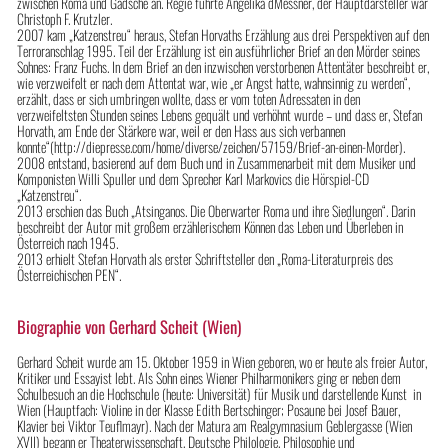
zwischen Roma und Gadsche an. Regie führte Angelika dMessner, der Hauptdarsteller war
Christoph F. Krutzler.
2007 kam „Katzenstreu“ heraus, Stefan Horvaths Erzählung aus drei Perspektiven auf den
Terroranschlag 1995. Teil der Erzählung ist ein ausführlicher Brief an den Mörder seines
Sohnes: Franz Fuchs. In dem Brief an den inzwischen verstorbenen Attentäter beschreibt er,
wie verzweifelt er nach dem Attentat war, wie „er Angst hatte, wahnsinnig zu werden“,
erzählt, dass er sich umbringen wollte, dass er vom toten Adressaten in den
verzweifeltsten Stunden seines Lebens gequält und verhöhnt wurde – und dass er, Stefan
Horvath, am Ende der Stärkere war, weil er den Hass aus sich verbannen
konnte“(http://diepresse.com/home/diverse/zeichen/57159/Brief-an-einen-Morder).
2008 entstand, basierend auf dem Buch und in Zusammenarbeit mit dem Musiker und
Komponisten Willi Spuller und dem Sprecher Karl Markovics die Hörspiel-CD
„Katzenstreu“.
2013 erschien das Buch „Atsinganos. Die Oberwarter Roma und ihre Siedlungen“. Darin
beschreibt der Autor mit großem erzählerischem Können das Leben und Überleben in
Österreich nach 1945.
2013 erhielt Stefan Horvath als erster Schriftsteller den „Roma-Literaturpreis des
Österreichischen PEN“.
Biographie von Gerhard Scheit (Wien)
Gerhard Scheit wurde am 15. Oktober 1959 in Wien geboren, wo er heute als freier Autor,
Kritiker und Essayist lebt. Als Sohn eines Wiener Philharmonikers ging er neben dem
Schulbesuch an die Hochschule (heute: Universität) für Musik und darstellende Kunst in
Wien (Hauptfach: Violine in der Klasse Edith Bertschinger; Posaune bei Josef Bauer,
Klavier bei Viktor Teuflmayr). Nach der Matura am Realgymnasium Geblergasse (Wien
XVII) begann er Theaterwissenschaft, Deutsche Philologie, Philosophie und