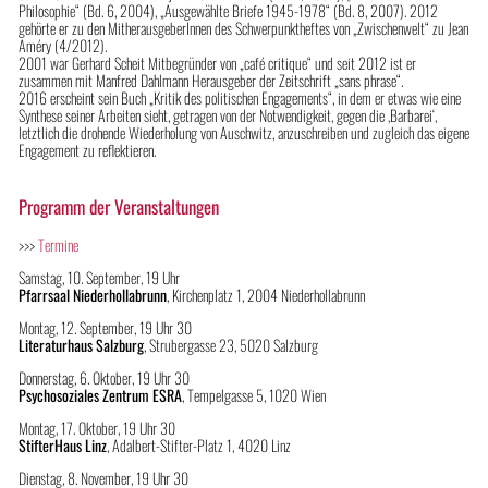
Philosophie“ (Bd. 6, 2004), „Ausgewählte Briefe 1945-1978“ (Bd. 8, 2007). 2012
gehörte er zu den MitherausgeberInnen des Schwerpunktheftes von „Zwischenwelt“ zu Jean
Améry (4/2012).
2001 war Gerhard Scheit Mitbegründer von „café critique“ und seit 2012 ist er
zusammen mit Manfred Dahlmann Herausgeber der Zeitschrift „sans phrase“.
2016 erscheint sein Buch „Kritik des politischen Engagements“, in dem er etwas wie eine
Synthese seiner Arbeiten sieht, getragen von der Notwendigkeit, gegen die ‚Barbarei‘,
letztlich die drohende Wiederholung von Auschwitz, anzuschreiben und zugleich das eigene
Engagement zu reflektieren.
Programm der Veranstaltungen
>>>
Termine
Samstag, 10. September, 19 Uhr
Pfarrsaal Niederhollabrunn
, Kirchenplatz 1, 2004 Niederhollabrunn
Montag, 12. September, 19 Uhr 30
Literaturhaus Salzburg
, Strubergasse 23, 5020 Salzburg
Donnerstag, 6. Oktober, 19 Uhr 30
Psychosoziales Zentrum ESRA
, Tempelgasse 5, 1020 Wien
Montag, 17. Oktober, 19 Uhr 30
StifterHaus Linz
, Adalbert-Stifter-Platz 1, 4020 Linz
Dienstag, 8. November, 19 Uhr 30