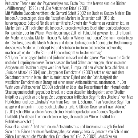
Kritischen Theorie und der Psychoanalyse aus. Erste Resultate hiervon sind die Bücher
„Mülltrennung“ (1998) und „Die Meister der Krise“ (2001).
Mit Wilhelm Svoboda veröffentlicht Gerhard Scheit 2002 ein Buch zu Gustav Mahler. Die
beiden Autoren zeigen, dass die Rezeption Mahlers in Österreich seit 1918 als
hervorragendes Beispiel für die antisemitische Abwehr der Moderne zu verstehen ist. Im
Mahler-Jahr 2011 schreiben die beiden Autoren ein weiteres Buch über den bedeutenden
Komponisten, der im Wiener Musikleben lange Zeit ein Feindbild gewesen ist: „Treffpunkt
der Moderne. Gustav Mahler, Theodor W. Adorno, Wiener Traditionen“. Sie kommen darin zu
dem Schluss, dass die Musik Mahlers und deren Deutung durch Adorno „eine Bestimmung
dessen, was Moderne überhaupt ist und sein kann, in einem anderen Sinn notwendig
machen, als es der bloße Stil- und Epochenbegriff zu leisten vermag.“
9/11, der Terror gegen Juden und Jüdinnen in Israel und der ganzen Welt sowie die Suche
nach den Ursprüngen dieses Terrors lassen Gerhard Scheit seit einigen Jahren in seinen
Analysen und Beschreibungen weit über Wien, Europa und den Westen hinausblicken. In
„Suicide Attack“ (2004) und „Jargon der Demokratie“ (2007) setzt er sich mit dem
Selbstmordterror in Israel, dem islamistischen Djihad und der Fahrlässigkeit der
westlichen Demokratien in Bezug auf einen neuen Antisemitismus auseinander. In „Der
Wahn vom Weltsouverän“ (2009) schreibt er über das Ressentiment der internationalen
Staatengemeinschaft gegenüber Israel. In diesen aktuellen ideologiekritischen Studien
knüpft er zugleich an die lange Zeit vergessenen, kritischen Begriffe des „Rackets“ von Max
Horkheimer und des „Unstaats“ von Franz Neumann („Behemoth“) an. Von diese Begriffen
ausgehend unternimmt das Buch „Quälbarer Leib. Kritik der Gesellschaft nach Adorno“
(2011) schließlich auch den Versuch einer Neuinterpretation von Adornos Negativer
Dialektik. (Zu diesen Themen lehrte er einige Jahre auch am Wiener Institut für
Politikwissenschaft.)
Parallel zu seiner Arbeit zum neuen Antisemitismus und Antizionismus gab Gerhard
Scheit drei Bände der neuen Werkausgabe Jean Amérys heraus: „Jenseits von Schuld und
Sühne. Unmeisterliche Wanderjahre. Örtlichkeiten“ (Bd. 2, 2002), „Aufsätze zur