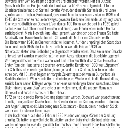
BewohnerInnen vom NS-Regime deportiert und ermordet worden. Nur ein Dutzend
Menschen hatte den Porajmos überlebt und war nach 1945 zurückgekehrt. Unter den
Überlebenden befand sich Stefan Horvaths Vater, der ebenfalls Stefan hieß und Lanzo
gerufen wurde. Dachau, Buchenwald, Gusen und Mauthausen waren zwischen 1939 und
1945 die Stationen seines Leidensweges gewesen. Die kleine Gemeinde Jabing liegt sechs
Kilometer südöstlich von Oberwart. Von den ca. 100 Roma, welche dort bis 1939 gelebt
hatten, waren fast alle ermordet worden, und einzig zwei Frauen waren in ihre Heimat
zurückgekehrt. Maria Horvath, kurz Mizzi genannt, war eine der beiden Frauen. Sie hatte
Auschwitz und Ravensbrück überlebt. Sie wurde die Mutter von Stefan Horvath.
Die Roma waren 1946 in Oberwart nicht willkommen. Auf den ursprünglichen Standplatz
konnten sie nach 1945 nicht mehr zurückkehren, weil die Häuser 1939 von
Nationalsozialisten dem Erdboden gleich gemacht worden waren. Dass sie in einer Baracke
untergebracht wurden, erweckte natürlich auch Assoziationen an die überlebte Lagerzeit.
Wie ausgeschlossen die Roma waren, wird dadurch ersichtlich, dass Stefan Horvath als
Erster Rom die Hauptschule besuchen konnte, durfte. Bereits vor 1939 war „Zigeunern“
der Schulbesuch verwehrt geblieben, kaum jemand in der Siedlung konnte lesen oder
schreiben. Mit 15 Jahren begann er mangels Zukunftsperspektiven im Burgenland als
Bauhilfsarbeiter in Wien zu arbeiten und kehrte jedes Wochenende in die Romasiedlung
zurück. Unter seinen Kollegen verspürte er keine Anfeindungen, keinen Ausschluss, keine
Diskriminierung. Am „Bau“ verdiente er um vieles mehr, als die anderen Roma aus
Oberwart und schaffte es bis zum Betriebsrat.
1972 sollte die zweite Roma-Siedlung abgerissen werden. Oberwart war gewachsen und
benötigte ein größeres Krankenhaus. Die BewohnerInnen der Siedlung wurden in ein neu:
„am Anger“ umgesiedelt. Man bezog neue Substandard-Häuser, die nun noch ein Stück
weiter vom Ortskern entfernt lagen.
In der Nacht vom 4. auf den 5. Februar 1995 wurden vier junge Männer der Siedlung
unruhig. Sie hatten ungewöhnliche Tätigkeiten an einer Zufahrtsstraße beobachtet und
wollten überprüfen, was dort geschah. Der rechtsextreme Terrorist Franz Fuchs hatte ein