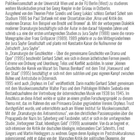
Politikwissenschaft an der Universität Wien und an der FU Berlin (West) zu studieren;
weitere Musikstudien privat bei Georg Knepler in der Grünau in Ostberlin.
Ausgehend von den Theorien Peter Szondis und Georg Lukács’ schloss Gerhard Scheit sein
Studium 1986 bei Paul Stefanek mit einer Dissertation über „Krise und Kritik des
modernen Dramas: Am Beispiel von Brecht und Bronnen“ ab. Mit der verborgenen Dialektik
moderner Dramaturgie beschäftigte sich der Autor in den darauf folgenden Jahren und
schrieb u.a. eine der ersten umfangreichen Studien zu Jura Soyfer (1988) sowie die rororo-
Monographie über Franz Grillparzer (1989). 1989 gehörte er zu den MitbegründerInnen
der Jura Soyfer Gesellschaft und plante mit Konstantin Kaiser die Nullnummer der
Zeitschrift „Jura Soyfer“.
In „Dramaturgie der Geschlechter – Über die gemeinsame Geschichte von Drama und
Oper“ (1995) beschreibt Gerhard Scheit, wie sich in diesen ästhetischen Formen jeweils
Extreme von Ordnung und Unordnung, Telos und Konflikt ausbilden. In seiner „kleinen
Geschichte der Komik von Mozart bis Thomas Bernhard“ mit dem Titel „Hanswurst und
der Staat“ (1995) beschäftigt er sich mit dem subtilen und ganz eigenen Kampf zwischen
Bühne und Amtsstube in Österreich.
1995 wird auch „Orpheus im Exil“ veröffentlicht. Darin machte Gerhard Scheit gemeinsam
mit dem Musikwissenschafter Walter Pass und dem Politologen Wilhelm Svoboda eine
Bestandsaufnahme der Vertreibung der österreichischen Musik von 1938 bis 1945. Im
Anschluss an diese Arbeit wirkte er später an einem großen Forschungsprojekt zu diesem
Thema mit, das im Rahmen des von Primavera Gruber gegründeten Vereins Orpheus Trust
durchgeführt wurde, und unterrichtete auch am Wiener Institut für Musikwissenschaft.
Mit der „Dramaturgie des Antisemitismus“, von den christlichen Passionsspielen über die
Propaganda der Nazis bis Syberberg und Fassbinder, setzt er sich in der umfangreichen
Studie „Verborgener Staat, lebendiges Geld“ (1999) auseinander. Von da an beginnt er,
sich intensiver der Kritik der deutschen Ideologie, insbesondere Carl Schmitts, Ernst
Jüngers und Martin Heideggers zu widmen. Gegen deren Apologie im Poststrukturalismus
polemisierend, geht er dabei von der Marxschen Kritik der politischen Ökonomie, der