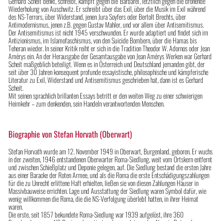
Gerhard Scheit denkt, schreibt, kämpft gegen die 'Barbarei', letztlich gegen die drohende
Wiederholung von Auschwitz. Er schreibt über das Exil, über die Musik im Exil während
des NS-Terrors, über Widerstand, jenen Jura Soyfers oder Bertolt Brechts, über
Antimodernismus, jenen z.B. gegen Gustav Mahler, und vor allem über Antisemitismus.
Der Antisemitismus ist nicht 1945 verschwunden. Er wurde adaptiert und findet sich im
Antizionismus, im Islamofaschismus, von den Suicide Bombern, über die Hamas bis
Teheran wieder. In seiner Kritik reiht er sich in die Tradition Theodor W. Adornos oder Jean
Amérys ein. An der Herausgabe der Gesamtausgabe von Jean Amérys Werken war Gerhard
Scheit maßgeblich beteiligt. Wenn es in Österreich und Deutschland jemanden gibt, der
seit über 30 Jahren konsequent profunde essayistische, philosophische und kämpferische
Literatur zu Exil, Widerstand und Antisemitismus geschrieben hat, dann ist es Gerhard
Scheit.
Mit seinen sprachlich brillanten Essays betritt er den weiten Weg zu einer schwierigen
Heimkehr – zum denkenden, sein Handeln verantwortenden Menschen.
Biographie von Stefan Horvath (Oberwart)
Stefan Horvath wurde am 12. November 1949 in Oberwart, Burgenland, geboren. Er wuchs
in der zweiten, 1946 entstandenen Oberwarter Roma-Siedlung, weit vom Ortskern entfernt
und zwischen Schießplatz und Deponie gelegen, auf. Die Siedlung bestand die ersten Jahre
aus einer Baracke der Roten Armee, und als die Roma die erste Entschädigungszahlungen
für die zu Unrecht erlittene Haft erhielten, ließen sie von diesen Zahlungen Häuser in
Massivbauweise errichten. Lage und Ausstattung der Siedlung waren Symbol dafür, wie
wenig willkommen die Roma, die die NS-Verfolgung überlebt hatten, in ihrer Heimat
waren.
Die erste, seit 1857 bekundete Roma-Siedlung war 1939 aufgelöst, ihre 360