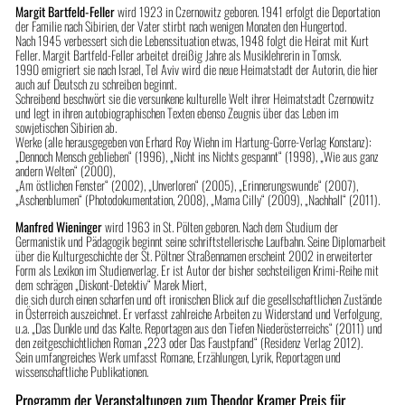
Margit Bartfeld-Feller
wird 1923 in Czernowitz geboren. 1941 erfolgt die Deportation
der Familie nach Sibirien, der Vater stirbt nach wenigen Monaten den Hungertod.
Nach 1945 verbessert sich die Lebenssituation etwas, 1948 folgt die Heirat mit Kurt
Feller. Margit Bartfeld-Feller arbeitet dreißig Jahre als Musiklehrerin in Tomsk.
1990 emigriert sie nach Israel, Tel Aviv wird die neue Heimatstadt der Autorin, die hier
auch auf Deutsch zu schreiben beginnt.
Schreibend beschwört sie die versunkene kulturelle Welt ihrer Heimatstadt Czernowitz
und legt in ihren autobiographischen Texten ebenso Zeugnis über das Leben im
sowjetischen Sibirien ab.
Werke (alle herausgegeben von Erhard Roy Wiehn im Hartung-Gorre-Verlag Konstanz):
„Dennoch Mensch geblieben“ (1996), „Nicht ins Nichts gespannt“ (1998), „Wie aus ganz
andern Welten“ (2000),
„Am östlichen Fenster“ (2002), „Unverloren“ (2005), „Erinnerungswunde“ (2007),
„Aschenblumen“ (Photodokumentation, 2008), „Mama Cilly“ (2009), „Nachhall“ (2011).
Manfred Wieninger
wird 1963 in St. Pölten geboren. Nach dem Studium der
Germanistik und Pädagogik beginnt seine schriftstellerische Laufbahn. Seine Diplomarbeit
über die Kulturgeschichte der St. Pöltner Straßennamen erscheint 2002 in erweiterter
Form als Lexikon im Studienverlag. Er ist Autor der bisher sechsteiligen Krimi-Reihe mit
dem schrägen „Diskont-Detektiv“ Marek Miert,
die sich durch einen scharfen und oft ironischen Blick auf die gesellschaftlichen Zustände
in Österreich auszeichnet. Er verfasst zahlreiche Arbeiten zu Widerstand und Verfolgung,
u.a. „Das Dunkle und das Kalte. Reportagen aus den Tiefen Niederösterreichs“ (2011) und
den zeitgeschichtlichen Roman „223 oder Das Faustpfand“ (Residenz Verlag 2012).
Sein umfangreiches Werk umfasst Romane, Erzählungen, Lyrik, Reportagen und
wissenschaftliche Publikationen.
Programm der Veranstaltungen zum Theodor Kramer Preis für