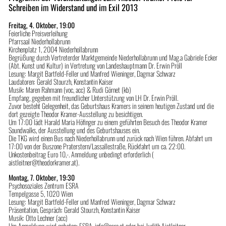
Schreiben im Widerstand und im Exil 2013
Freitag, 4. Oktober, 19:00
Feierliche Preisverleihung
Pfarrsaal Niederhollabrunn
Kirchenplatz 1, 2004 Niederhollabrunn
Begrüßung durch Vertreterder Marktgemeinde Niederhollabrunn und Mag.a Gabriele Ecker
(Abt. Kunst und Kultur) in Vertretung von Landeshauptmann Dr. Erwin Pröll
Lesung: Margit Bartfeld-Feller und Manfred Wieninger, Dagmar Schwarz
Laudatoren: Gerald Stourzh, Konstantin Kaiser
Musik: Maren Rahmann (voc, acc) & Rudi Görnet (kb)
Empfang, gegeben mit freundlicher Unterstützung von LH Dr. Erwin Pröll.
Zuvor besteht Gelegenheit, das Geburtshaus Kramers in seinem heutigen Zustand und die
dort gezeigte Theodor Kramer-Ausstellung zu besichtigen.
Um 17:00 lädt Harald Maria Höfinger zu einem geführten Besuch des Theodor Kramer
Soundwalks, der Ausstellung und des Geburtshauses ein.
Die TKG wird einen Bus nach Niederhollabrunn und zurück nach Wien führen. Abfahrt um
17:00 von der Buszone Praterstern/Lassallestraße, Rückfahrt um ca. 22:00.
Unkostenbeitrag Euro 10,-. Anmeldung unbedingt erforderlich (
aistleitner@theodorkramer.at).
Montag, 7. Oktober, 19:30
Psychosoziales Zentrum ESRA
Tempelgasse 5, 1020 Wien
Lesung: Margit Bartfeld-Feller und Manfred Wieninger, Dagmar Schwarz
Präsentation, Gespräch: Gerald Stourzh, Konstantin Kaiser
Musik: Otto Lechner (acc)
Um Anmeldung wird gebeten: ESRA, info@esra.at oder bei Judith Aistleitner