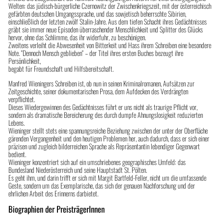
Welten: das jüdisch-bürgerliche Czernowitz der Zwischenkriegszeit, mit der österreichisch
gefärbten deutschen Umgangssprache, und das sowjetisch beherrschte Sibirien,
einschließlich der letzten zwölf Stalin-Jahre. Aus dem tiefen Schacht ihres Gedächtnisses
gräbt sie immer neue Episoden überraschender Menschlichkeit und Splitter des Glücks
hervor, ohne das Schlimme, das ihr widerfuhr, zu beschönigen.
Zweitens verleiht die Abwesenheit von Bitterkeit und Hass ihrem Schreiben eine besondere
Note. "Dennoch Mensch geblieben" – der Titel ihres ersten Buches bezeugt ihre
Persönlichkeit,
begabt für Freundschaft und Hilfsbereitschaft.
Manfred Wieningers Schreiben ist, ob nun in seinen Kriminalromanen, Aufsätzen zur
Zeitgeschichte, seiner dokumentarischen Prosa, dem Aufdecken des Verdrängten
verpflichtet.
Dieses Wiedergewinnen des Gedächtnisses führt er uns nicht als traurige Pflicht vor,
sondern als dramatische Bereicherung des durch dumpfe Ahnungslosigkeit reduzierten
Lebens.
Wieninger stellt stets eine spannungsreiche Beziehung zwischen der unter der Oberfläche
gärenden Vergangenheit und den heutigen Problemen her, auch dadurch, dass er sich einer
präzisen und zugleich bilderreichen Sprache als Repräsentantin lebendiger Gegenwart
bedient.
Wieninger konzentriert sich auf ein umschriebenes geographisches Umfeld: das
Bundesland Niederösterreich und seine Hauptstadt St. Pölten.
Es geht ihm, und darin trifft er sich mit Margit Bartfeld-Feller, nicht um die umfassende
Geste, sondern um das Exemplarische, das sich der genauen Nachforschung und der
ehrlichen Arbeit des Erinnerns darbietet.
Biographien der PreisträgerInnen