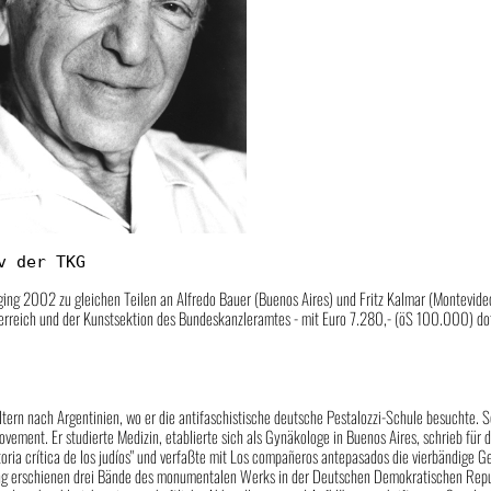
v der TKG
ging 2002 zu gleichen Teilen an Alfredo Bauer (Buenos Aires) und Fritz Kalmar (Montevide
sterreich und der Kunstsektion des Bundeskanzleramtes - mit Euro 7.280,- (öS 100.000) 
ltern nach Argentinien, wo er die antifaschistische deutsche Pestalozzi-Schule besuchte. 
vement. Er studierte Medizin, etablierte sich als Gynäkologe in Buenos Aires, schrieb für
toria crítica de los judíos" und verfaßte mit Los compañeros antepasados die vierbändige 
ung erschienen drei Bände des monumentalen Werks in der Deutschen Demokratischen Repub