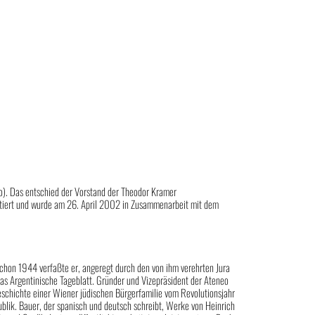
o). Das entschied der Vorstand der Theodor Kramer
dotiert und wurde am 26. April 2002 in Zusammenarbeit mit dem
Schon 1944 verfaßte er, angeregt durch den von ihm verehrten Jura
 das Argentinische Tageblatt. Gründer und Vizepräsident der Ateneo
Geschichte einer Wiener jüdischen Bürgerfamilie vom Revolutionsjahr
lik. Bauer, der spanisch und deutsch schreibt, Werke von Heinrich