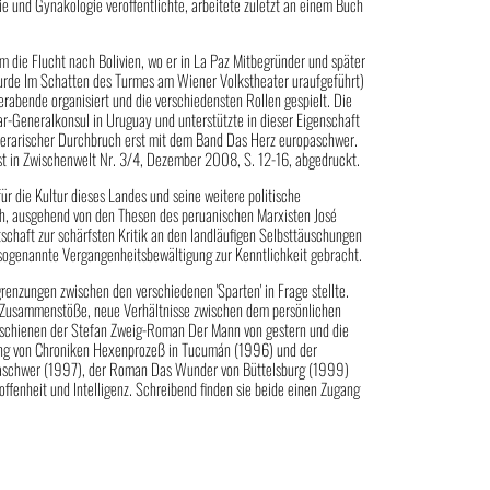
ie und Gynäkologie veröffentlichte, arbeitete zuletzt an einem Buch
 die Flucht nach Bolivien, wo er in La Paz Mitbegründer und später
 wurde Im Schatten des Turmes am Wiener Volkstheater uraufgeführt)
rabende organisiert und die verschiedensten Rollen gespielt. Die
r-Generalkonsul in Uruguay und unterstützte in dieser Eigenschaft
literarischer Durchbruch erst mit dem Band Das Herz europaschwer.
 ist in Zwischenwelt Nr. 3/4, Dezember 2008, S. 12-16, abgedruckt.
ür die Kultur dieses Landes und seine weitere politische
ch, ausgehend von den Thesen des peruanischen Marxisten José
tschaft zur schärfsten Kritik an den landläufigen Selbsttäuschungen
e sogenannte Vergangenheitsbewältigung zur Kenntlichkeit gebracht.
grenzungen zwischen den verschiedenen 'Sparten' in Frage stellte.
fte Zusammen­stöße, neue Verhältnisse zwischen dem persönlichen
erschienen der Stefan Zweig-Roman Der Mann von gestern und die
lung von Chroniken Hexenprozeß in Tucumán (1996) und der
paschwer (1997), der Roman Das Wunder von Büttelsburg (1999)
ffenheit und Intelligenz. Schreibend finden sie beide einen Zugang