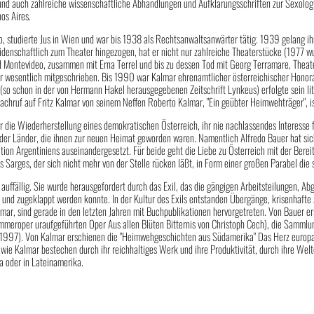
e und auch zahlreiche wissenschaftliche Abhandlungen und Aufklärungsschriften zur Sexolog
nos Aires.
, studierte Jus in Wien und war bis 1938 als Rechtsanwaltsanwärter tätig. 1939 gelang ihm
Leidenschaftlich zum Theater hingezogen, hat er nicht nur zahlreiche Theaterstücke (1977
d Montevideo, zusammen mit Erna Terrel und bis zu dessen Tod mit Georg Terramare, Theate
r wesentlich mitgeschrieben. Bis 1990 war Kalmar ehrenamtlicher österreichischer Honora
en (so schon in der von Hermann Hakel herausgegebenen Zeitschrift Lynkeus) erfolgte sein 
r Nachruf auf Fritz Kalmar von seinem Neffen Roberto Kalmar, "Ein geübter Heimwehträger",
 die Wiederherstellung eines demokratischen Österreich, ihr nie nachlassendes Interesse f
 der Länder, die ihnen zur neuen Heimat geworden waren. Namentlich Alfredo Bauer hat si
ion Argentiniens auseinandergesetzt. Für beide geht die Liebe zu Österreich mit der Berei
s Sarges, der sich nicht mehr von der Stelle rücken läßt, in Form einer großen Parabel di
 auffällig. Sie wurde herausgefordert durch das Exil, das die gängigen Arbeitsteilungen, Ab
auf- und zugeklappt werden konnte. In der Kultur des Exils entstanden Übergänge, krisenha
mar, sind gerade in den letzten Jahren mit Buchpublikationen hervorgetreten. Von Bauer 
mmeroper uraufgeführten Oper Aus allen Blüten Bitternis von Christoph Cech), die Samm
 (1997). Von Kalmar erschienen die "Heimwehgeschichten aus Südamerika" Das Herz euro
ie Kalmar bestechen durch ihr reichhaltiges Werk und ihre Produktivität, durch ihre Welto
pa oder in Lateinamerika.