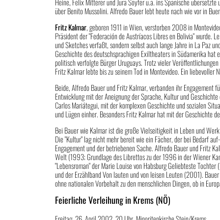
Heine, Felix Mitterer und Jura Soyfer u.a. ins Spanische übersetzt
über Benito Mussolini. Alfredo Bauer lebt heute nach wie vor in Bue
Fritz Kalmar
, geboren 1911 in Wien, verstorben 2008 in Montevideo
Präsident der "Federación de Austríacos Libres en Bolivia" wurde. 
und Sketches verfaßt, sondern selbst auch lange Jahre in La Paz un
Geschichte des deutschsprachigen Exiltheaters in Südamerika hat e
politisch verfolgte Bürger Uruguays. Trotz vieler Veröffentlichung
Fritz Kalmar lebte bis zu seinem Tod in Montevideo. Ein liebevolle
Beide, Alfredo Bauer und Fritz Kalmar, verbanden ihr Engagement für
Entwicklung mit der Aneignung der Sprache, Kultur und Geschichte
Carlos Mariátegui, mit der komplexen Geschichte und sozialen Situat
und Lügen einher. Besonders Fritz Kalmar hat mit der Geschichte de
Bei Bauer wie Kalmar ist die große Vielseitigkeit in Leben und Werk
Die "Kultur" lag nicht mehr bereit wie ein Fächer, der bei Bedarf 
Engagement und der betriebenen Sache. Alfredo Bauer und Fritz Kal
Welt (1993; Grundlage des Librettos zu der 1996 in der Wiener Ka
"Lebensroman" der Marie Louise von Habsburg Geliebteste Tochter
und der Erzählband Von lauten und von leisen Leuten (2001). Bauer w
ohne nationalen Vorbehalt zu den menschlichen Dingen, ob in Euro
Feierliche Verleihung in Krems (NÖ)
Freitag, 26. April 2002, 20 Uhr, Minoritenkirche Stein/Krems