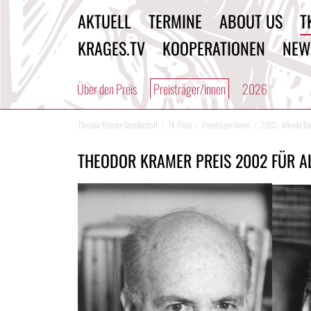
AKTUELL
TERMINE
ABOUT US
T
KRAGES.TV
KOOPERATIONEN
NEW
Über den Preis
Preisträger/innen
2026
Theodor Kramer Gesellschaft
TK-Preis
Preisträger/innen
2002 - Alfredo Ba
THEODOR KRAMER PREIS 2002 FÜR A