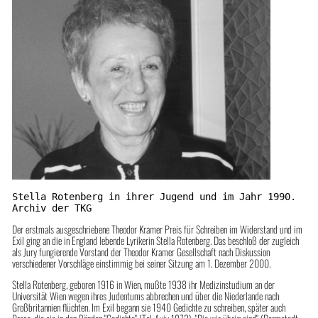
Stella Rotenberg in ihrer Jugend und im Jahr 1990. 
Archiv der TKG
Der erstmals ausgeschriebene Theodor Kramer Preis für Schreiben im Widerstand und im
Exil ging an die in England lebende Lyrikerin Stella Rotenberg. Das beschloß der zugleich
als Jury fungierende Vorstand der Theodor Kramer Gesellschaft nach Diskussion
verschiedener Vorschläge einstimmig bei seiner Sitzung am 1. Dezember 2000.
Stella Rotenberg, geboren 1916 in Wien, mußte 1938 ihr Medizinstudium an der
Universität Wien wegen ih­res Judentums abbrechen und über die Niederlande nach
Großbritannien flüchten. Im Exil begann sie 1940 Gedichte zu schreiben, später auch