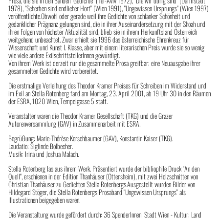
Prosa, die sie in den Bänden "Gedichte" (Tel-Aviv 1972), "Die wir übrig sind" (Darmstadt
1978), "Scherben sind endlicher Hort" (Wien 1991), "Ungewissen Ursprungs" (Wien 1997)
veröffentlichte.Obwohl oder gerade weil ihre Gedichte von schlanker Schönheit und
gedanklicher Prägnanz gelungen sind, die in ihrer Auseinandersetzung mit der Shoah und
ihren Folgen von höchster Aktualität sind, blieb sie in ihrem Herkunftsland Österreich
weitgehend unbeachtet. Zwar erhielt sie 1996 das österreichische Ehrenkreuz für
Wissenschaft und Kunst I. Klasse, aber mit einem literarischen Preis wurde sie so wenig
wie viele andere ExilschriftstellerInnen gewürdigt.
Von ihrem Werk ist derzeit nur die gesammelte Prosa greifbar; eine Neuausgabe ihrer
gesammelten Gedichte wird vorbereitet.
Die erstmalige Verleihung des Theodor Kramer Preises für Schreiben im Widerstand und
im Exil an Stella Rotenberg fand am Montag, 23. April 2001, ab 19 Uhr 30 in den Räumen
der ESRA, 1020 Wien, Tempelgasse 5 statt.
Veranstalter waren die Theodor Kramer Gesellschaft (TKG) und die Grazer
Autorenversammlung (GAV) in Zusammenarbeit mit ESRA.
Begrüßung: Marie-Thérèse Kerschbaumer (GAV), Konstantin Kaiser (TKG).
Laudatio: Siglinde Bolbecher.
Musik: Irina und Joshua Malach.
Stella Rotenberg las aus ihrem Werk. Präsentiert wurde der bibliophile Druck "An den
Quell", erschienen in der Edition Thanhäuser (Ottensheim), mit zwei Holzschnitten von
Christian Thanhäuser zu Gedichten Stella Rotenbergs.Ausgestellt wurden Bilder von
Hildegard Stöger, die Stella Rotenbergs Prosaband "Ungewissen Ursprungs" als
Illustrationen beigegeben waren.
Die Veranstaltung wurde gefördert durch: 36 SpenderInnen; Stadt Wien - Kultur; Land