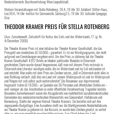
Niederösterreich; Bezirksvertretung Wien-Leopoldstadt.
Weitere Veranstaltungen mit Stella Rotenberg: 26.4., 19 Uhr 30: Adalbert-Stifter-Haus,
Linz30.4., 14 Uhr: Institut für Germanistik, Salzburg2.5., 19 Uhr 30: Jüdische Synagoge,
Graz
THEODOR KRAMER PREIS FÜR STELLA ROTENBERG
(Aus: Zwischenwelt. Zeitschrift für Kultur des Exils und des Widerstands, 17. Jg. Nr.
4/Dezember 2000)
Der Theodor Kramer Preis ist eine Initative der Theodor Kramer Gesellschaft, die das
Preisgeld von mindestens öS 50.000,– garantiert. Er ist ein Würdigungspreis, der nicht
aufgrund von Einreichungen vergeben wird. Um den Preis zu dotieren, hat die Theodor
Kramer Gesellschaft 4.912 Briefe an Inhaber politischer Mandate in Österreich
geschrieben. Darin wurde darauf hingewiesen, daß man mit diesem Preis erstmals in
Österreich eine Literatur würdigen wolle, die im Widerstand und im Exil entstanden ist
und entsteht. Man wolle mit dem Preis ein Zeichen setzen, „daß in Österreich nicht alles in
eine Richtung verläuft, daß dies ein Land mit seinem Widerspruch ist und im Widerspruch
und Ringen mit sich selbst auch weiterschreitet“.Die Resonnanz war deprimierend.
Insgesamt trafen öS 19.090,– an Spenden von 36 Personen und öffentlichen Stellen ein –
weit weniger als das Anschreiben so vieler öffentliche Verantwortung Tragender kostete.
Besonders bemerkenswert waren die Absagebriefe von mehrheitlich sozialdemokratischen
Gemeinden des niederösterreichischen Weinviertels wie Gänserndorf, Hollabrunn und
Korneuburg, Städte der engeren Heimat Theodor Kramers: Sie beriefen sich auf ihre
angespannte Budgetlage. Eine Ausnahme stellt nur die Marktgemeinde Niederhollabrunn,
wo Theodor Kramer ja geboren ist, dar.Kurzum, es wurde kein Zeichen gesetzt, es verlief
alles so, wie man eigentlich erwarten hätte müssen. Zum Glück haben das Land