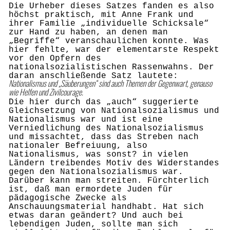
Die Urheber dieses Satzes fanden es also
höchst praktisch, mit Anne Frank und
ihrer Familie „individuelle Schicksale“
zur Hand zu haben, an denen man
„Begriffe“ veranschaulichen konnte. Was
hier fehlte, war der elementarste Respekt
vor den Opfern des
nationalsozialistischen Rassenwahns. Der
daran anschließende Satz lautete:
Nationalismus und „Säuberungen“ sind auch Themen der Gegenwart, genauso
wie Helfen und Zivilcourage.
Die hier durch das „auch“ suggerierte
Gleichsetzung von Nationalsozialismus und
Nationalismus war und ist eine
Verniedlichung des Nationalsozialismus
und missachtet, dass das Streben nach
nationaler Befreiuung, also
Nationalismus, was sonst? in vielen
Ländern treibendes Motiv des Widerstandes
gegen den Nationalsozialismus war.
Darüber kann man streiten. Fürchterlich
ist, daß man ermordete Juden für
pädagogische Zwecke als
Anschauungsmaterial handhabt. Hat sich
etwas daran geändert? Und auch bei
lebendigen Juden, sollte man sich