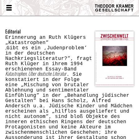
Theodor
Menü
Kramer
Gesellschaft
Editorial
Erinnerung an Ruth Klügers
„Katastrophen“
„
Gibt es ein ‚Judenproblem‘
in der deutschen
Nachkriegsliteratur?“, fragt
Ruth Klüger in ihrem 1994
erschienenen Essay-Band
Katastrophen. Über deutsche Literatur
. Sie
konstatiert in der Folge
eine „Mischung von brutaler
Ab
leh
nung und sentimentaler
Einfühlung“ in der „Behandlung jüdischer
Gestalten“ bei Hans Scholz, Alfred
Andersch u.a. Jüdische Kinder und Mädchen
erscheinen als „hilflos ausgeliefert und
nicht autonom“, sind bloß Objekte des
inneren ethischen Ringens der deutschen
Protagonisten und keine Akteure im
zwischenmenschlichen Geschehen; ihre
Aussonderung ist ihrer Gestaltung schon