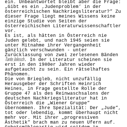
ein. Unbeantwortet bleibt aber die Frage:
„Gibt es ein ‚Judenproblem‘ in der
österreichischen Nachkriegsliteratur?“ Zu
dieser Frage liegt meines Wissens keine
einzige Studie von Seiten der
österreichischen
L
iteraturwissenschaftler
vor.
Es ist, als hätten in Österreich nie
Juden gelebt, und nach 1945 seien sie
unter Mitnahme ihrer Vergangenheit
gänzlich verschwunden - unter
Zurücklassung von zwei zerlesenen Bänden
Tante Jolesch
. In der Literatur scheinen sie
erst in den 1980er Jahren wieder
aufgetaucht zu sein. Ein rätselhaftes
Phä
n
omen.
Die von Briegleb, nicht unzufällig
Herausgeber der Schriften Heinrich
Heines, in Frage gestellte Rolle der
Gruppe 47 als des Reinwaschsalons der
deutschen Nachkriegsliteratur hat in
Österreich die „Wiener Gruppe“
übernommen. Ihre Spezialität: Der „Jude“,
tot oder lebendig, kommt überhaupt nicht
mehr vor. Mit ihrer „progressiven
Ästhetik“ brach man zu neuen Ufern auf.