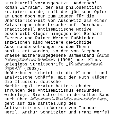
strukturell vorausgesetzt. Andersch'
Roman „Efraim“, der als philosemit
i
sch
rezipiert wurde, ruft das jüdische Opfer
a
m Ende doch nur zum Zeugen für die
Unerklärlichkeit von Auschwitz als einer
Katastrophe ohne Ursache auf. Durchaus
traditionell antisemitische Motive
beschreibt Klüger hingegen bei Gerhard
Zwerenz und Rainer Werner Faßbinder.
Inzwischen sind weitere gewichtige
Auseinandersetzungen zu dem Thema
publiziert worden, so der von Stephan
Deutsche
Braese mitherausgegebene Sammelband
Nachkriegslitera
tu
r und der Holocaust
(1998) oder Klaus
Wie antisemitisch war die
Brieglebs Streitschrift „
Gruppe 47?“
(2003).
Unüberboten scheint mir die Klarheit und
analytische Schärfe, mit der Ruth Klüger
die Illusion, deutsche
Nachkriegsliteratur hätte sich den
Irrungen des Antisemitismus entwunden,
widerlegt. Sie schreibt in demselben Band
Antisemitismus im Werk jüdisch-österreichischer Autoren
auch über
,
geht auf die Darstellung des
Antisemitismus in Werken von Theodor
Herzl, Arthur Schnitzler und Franz Werfel