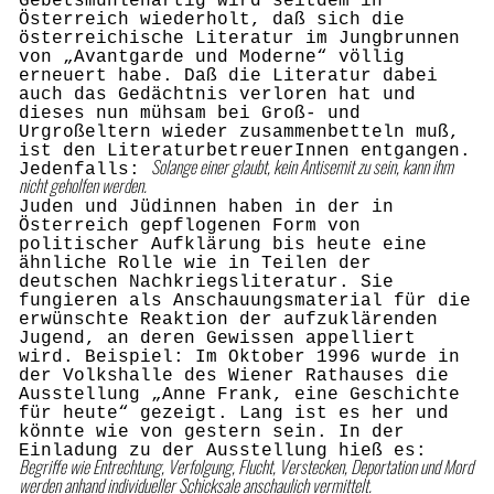
Gebetsmühlenartig wird seitdem in
Ö
sterreich wiederholt, daß sich die
österreichische Literatur im Jungbrunnen
von „Avantgarde und Moderne“ völlig
erneuert habe. Daß die Literatur dabei
auch das Gedächtnis verloren hat und
dieses nun mühsam bei Groß- und
Urgroßeltern wieder zusamme
n
betteln muß,
ist den LiteraturbetreuerInnen entgangen.
Solange einer glaubt, kein Antisemit zu sein, kann ihm
Jedenfalls:
nicht geholfen werden.
Juden und Jüdinnen haben in der in
Österreich gepflogenen Form von
politischer Aufklärung bis heute eine
ähnliche Rolle wie in Teilen der
deutschen Nachkriegsliteratur. Sie
fungieren als Anschauungsmaterial für die
erwünschte Reaktion der aufzuklärenden
Jugend, an deren Gewissen appelliert
wird. Beispiel: Im Oktober 1996 wurde in
der Volkshalle des Wiener Rathauses die
Ausstellung „Anne Frank, eine Geschichte
für heute“ gezeigt. Lang ist es her und
könnte wie von gestern sein. In der
Einladung zu der Ausstellung hieß es:
Begriffe wie Entrechtung, Verfolgung, Flucht, Verstecken, Deportation und Mord
werden anhand individueller Schicksale anschaulich vermittelt.